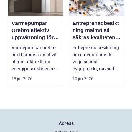
Värmepumpar
Entreprenadbesikt
Örebro effektiv
ning malmö så
uppvärmning för
säkras kvaliteten i
hus och
byggprojekt
Värmepumpar örebro
Entreprenadbesiktning
fastigheter
är ett ämne som blivit
är en avgörande del i
alltmer aktuellt när
varje seriöst
energipriser stiger och
byggprojekt, oavsett
fler vill sän...
om det handlar om en
18 juli 2026
10 juli 2026
...
Adress