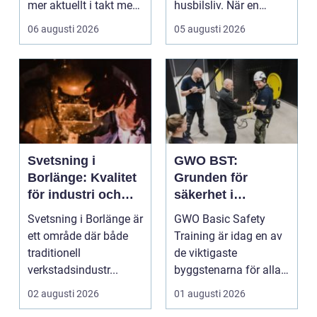
mer aktuellt i takt med
husbilsliv. När en
att fler verksamheter
husbil ...
06 augusti 2026
05 augusti 2026
s...
Svetsning i
GWO BST:
Borlänge: Kvalitet
Grunden för
för industri och
säkerhet i
konstruktion
vindkraftsbransch
Svetsning i Borlänge är
GWO Basic Safety
en
ett område där både
Training är idag en av
traditionell
de viktigaste
verkstadsindustr...
byggstenarna för alla
som vill arbet...
02 augusti 2026
01 augusti 2026