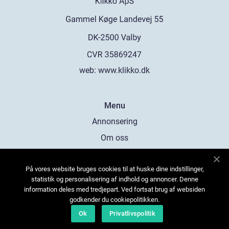
web:
www.klikko.dk
Menu
Annonsering
Om oss
Cookies
På vores website bruges cookies til at huske dine indstillinger,
Kontakta oss
statistik og personalisering af indhold og annoncer. Denne
Sitemap
information deles med tredjepart. Ved fortsat brug af websiden
godkender du cookiepolitikken.
Ok
Privatlivspolitik