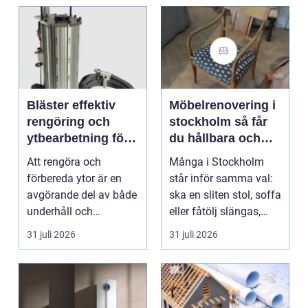
Bläster effektiv
Möbelrenovering i
rengöring och
stockholm så får
ytbearbetning för
du hållbara och
proffs och
vackra möbler
Att rengöra och
Många i Stockholm
hantverkare
förbereda ytor är en
står inför samma val:
avgörande del av både
ska en sliten stol, soffa
underhåll och
eller fåtölj slängas,
renovering. Färg, rost,
säljas billi...
31 juli 2026
31 juli 2026
smu...