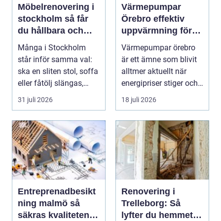
Möbelrenovering i
Värmepumpar
stockholm så får
Örebro effektiv
du hållbara och
uppvärmning för
vackra möbler
hus och fastigheter
Många i Stockholm
Värmepumpar örebro
står inför samma val:
är ett ämne som blivit
ska en sliten stol, soffa
alltmer aktuellt när
eller fåtölj slängas,
energipriser stiger och
säljas billi...
fler vill sän...
31 juli 2026
18 juli 2026
Entreprenadbesikt
Renovering i
ning malmö så
Trelleborg: Så
säkras kvaliteten i
lyfter du hemmet