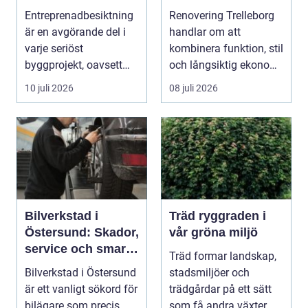
byggprojekt
på ett smart sätt
Entreprenadbesiktning
Renovering Trelleborg
är en avgörande del i
handlar om att
varje seriöst
kombinera funktion, stil
byggprojekt, oavsett
och långsiktig ekonomi
om det handlar om en
i samma p...
10 juli 2026
08 juli 2026
...
Bilverkstad i
Träd ryggraden i
Östersund: Skador,
vår gröna miljö
service och smarta
Träd formar landskap,
val för din bil
Bilverkstad i Östersund
stadsmiljöer och
är ett vanligt sökord för
trädgårdar på ett sätt
bilägare som precis
som få andra växter