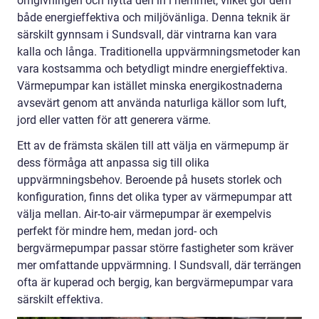
omgivningen och flytta den in i hemmet, vilket gör dem
både energieffektiva och miljövänliga. Denna teknik är
särskilt gynnsam i Sundsvall, där vintrarna kan vara
kalla och långa. Traditionella uppvärmningsmetoder kan
vara kostsamma och betydligt mindre energieffektiva.
Värmepumpar kan istället minska energikostnaderna
avsevärt genom att använda naturliga källor som luft,
jord eller vatten för att generera värme.
Ett av de främsta skälen till att välja en värmepump är
dess förmåga att anpassa sig till olika
uppvärmningsbehov. Beroende på husets storlek och
konfiguration, finns det olika typer av värmepumpar att
välja mellan. Air-to-air värmepumpar är exempelvis
perfekt för mindre hem, medan jord- och
bergvärmepumpar passar större fastigheter som kräver
mer omfattande uppvärmning. I Sundsvall, där terrängen
ofta är kuperad och bergig, kan bergvärmepumpar vara
särskilt effektiva.