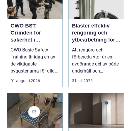
GWO BST:
Bläster effektiv
Grunden för
rengöring och
säkerhet i
ytbearbetning för
vindkraftsbransche
proffs och
GWO Basic Safety
Att rengöra och
n
hantverkare
Training är idag en av
förbereda ytor är en
de viktigaste
avgörande del av både
byggstenarna för alla
underhåll och
som vill arbet...
renovering. Färg, rost,
01 augusti 2026
31 juli 2026
smu...