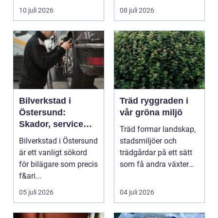
om det handlar om en
ekonomi i samma p...
10 juli 2026
08 juli 2026
...
Bilverkstad i
Träd ryggraden i
Östersund:
vår gröna miljö
Skador, service
Träd formar landskap,
och smarta val för
Bilverkstad i Östersund
stadsmiljöer och
din bil
är ett vanligt sökord
trädgårdar på ett sätt
för bilägare som precis
som få andra växter
f&ari...
klarar. De ger sku...
05 juli 2026
04 juli 2026