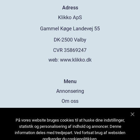
Adress
web:
www.klikko.dk
Menu
Annonsering
Om oss
Cookies
På vores website bruges cookies til at huske dine indstillinger,
Kontakta oss
statistik og personalisering af indhold og annoncer. Denne
Sitemap
information deles med tredjepart. Ved fortsat brug af websiden
godkender du cookiepolitikken.