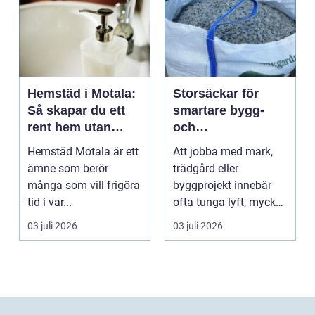
Hemstäd i Motala:
Storsäckar för
Så skapar du ett
smartare bygg-
rent hem utan
och
stress
trädgårdsprojekt
Hemstäd Motala är ett
Att jobba med mark,
ämne som berör
trädgård eller
många som vill frigöra
byggprojekt innebär
tid i var...
ofta tunga lyft, mycket
logis...
03 juli 2026
03 juli 2026