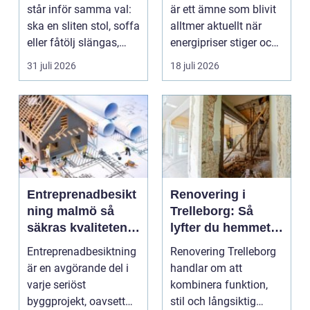
fastigheter
står inför samma val:
är ett ämne som blivit
ska en sliten stol, soffa
alltmer aktuellt när
eller fåtölj slängas,
energipriser stiger och
säljas billi...
fler vill sän...
31 juli 2026
18 juli 2026
Entreprenadbesikt
Renovering i
ning malmö så
Trelleborg: Så
säkras kvaliteten i
lyfter du hemmet
byggprojekt
på ett smart sätt
Entreprenadbesiktning
Renovering Trelleborg
är en avgörande del i
handlar om att
varje seriöst
kombinera funktion,
byggprojekt, oavsett
stil och långsiktig