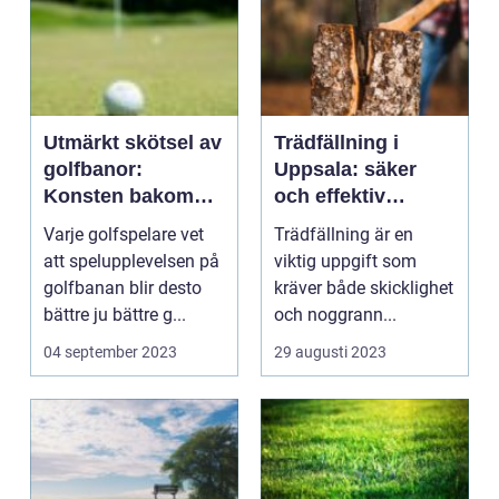
Utmärkt skötsel av
Trädfällning i
golfbanor:
Uppsala: säker
Konsten bakom
och effektiv
underbart
hantering av träd
Varje golfspelare vet
Trädfällning är en
välskötta
att spelupplevelsen på
viktig uppgift som
grönområden
golfbanan blir desto
kräver både skicklighet
bättre ju bättre g...
och noggrann...
04 september 2023
29 augusti 2023