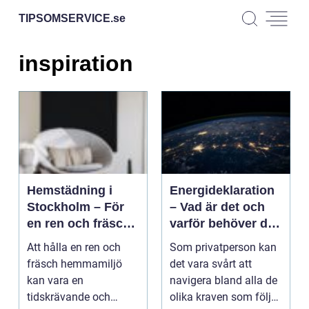
TIPSOMSERVICE.
se
inspiration
Hemstädning i
Energideklaration
Stockholm – För
– Vad är det och
en ren och fräsch
varför behöver du
hemmamiljö
det?
Att hålla en ren och
Som privatperson kan
fräsch hemmamiljö
det vara svårt att
kan vara en
navigera bland alla de
tidskrävande och
olika kraven som följer