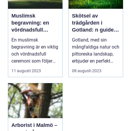
Muslimsk
Skötsel av
begravning: en
trädgården i
vördnadsfull
Gotland: n guide
avskedsceremoni
för nybörjare
En muslimsk
Gotland, med sin
begravning är en viktig
mångfaldiga natur och
och vördnadsfull
pittoreska landskap,
ceremoni som följer
erbjuder en perfekt
specifika re...
plats för dig som vi...
11 augusti 2023
08 augusti 2023
Arborist i Malmö –