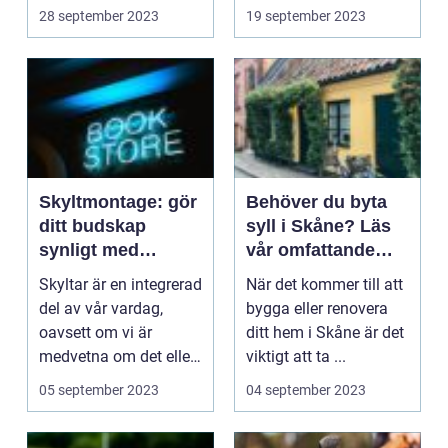
utmanande u...
me...
28 september 2023
19 september 2023
Skyltmontage: gör
Behöver du byta
ditt budskap
syll i Skåne? Läs
synligt med
vår omfattande
professionell
guide
Skyltar är en integrerad
När det kommer till att
montering
del av vår vardag,
bygga eller renovera
oavsett om vi är
ditt hem i Skåne är det
medvetna om det eller
viktigt att ta ...
i...
05 september 2023
04 september 2023