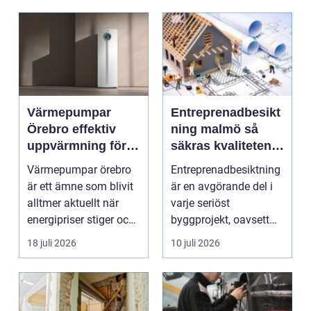
Värmepumpar
Entreprenadbesikt
Örebro effektiv
ning malmö så
uppvärmning för
säkras kvaliteten i
hus och
byggprojekt
Värmepumpar örebro
Entreprenadbesiktning
fastigheter
är ett ämne som blivit
är en avgörande del i
alltmer aktuellt när
varje seriöst
energipriser stiger och
byggprojekt, oavsett
fler vill sän...
om det handlar om en
18 juli 2026
10 juli 2026
...