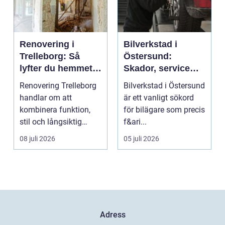
Renovering i
Bilverkstad i
Trelleborg: Så
Östersund:
lyfter du hemmet
Skador, service
på ett smart sätt
och smarta val för
Renovering Trelleborg
Bilverkstad i Östersund
din bil
handlar om att
är ett vanligt sökord
kombinera funktion,
för bilägare som precis
stil och långsiktig
f&ari...
ekonomi i samma p...
08 juli 2026
05 juli 2026
Adress