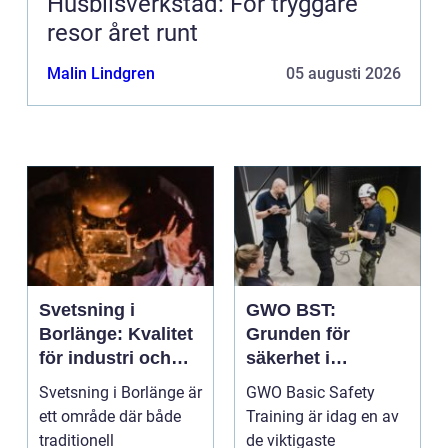
Husbilsverkstad: För tryggare
resor året runt
Malin Lindgren
05 augusti 2026
Svetsning i
GWO BST:
Borlänge: Kvalitet
Grunden för
för industri och
säkerhet i
konstruktion
vindkraftsbransch
Svetsning i Borlänge är
GWO Basic Safety
en
ett område där både
Training är idag en av
traditionell
de viktigaste