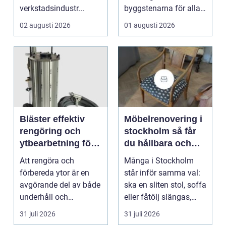
verkstadsindustr...
byggstenarna för alla
som vill arbet...
02 augusti 2026
01 augusti 2026
Bläster effektiv
Möbelrenovering i
rengöring och
stockholm så får
ytbearbetning för
du hållbara och
proffs och
vackra möbler
Att rengöra och
Många i Stockholm
hantverkare
förbereda ytor är en
står inför samma val:
avgörande del av både
ska en sliten stol, soffa
underhåll och
eller fåtölj slängas,
renovering. Färg, rost,
säljas billi...
31 juli 2026
31 juli 2026
smu...