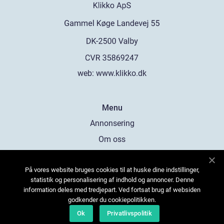
web:
www.klikko.dk
Menu
Annonsering
Om oss
Cookies
På vores website bruges cookies til at huske dine indstillinger,
Kontakta oss
statistik og personalisering af indhold og annoncer. Denne
Sitemap
information deles med tredjepart. Ved fortsat brug af websiden
godkender du cookiepolitikken.
Ok
Privatlivspolitik