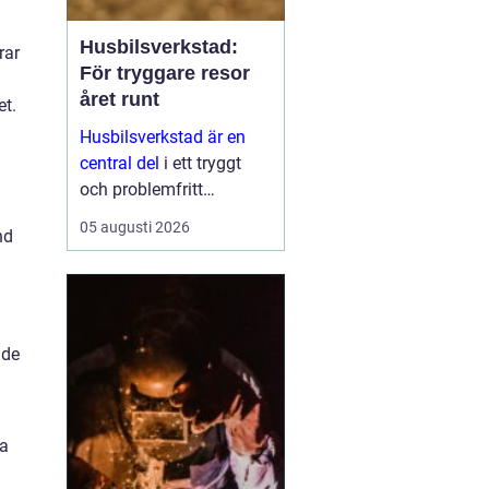
Husbilsverkstad:
rar
För tryggare resor
året runt
et.
Husbilsverkstad är en
central del
i ett tryggt
och problemfritt
husbilsliv. När en husbil
05 augusti 2026
nd
används som både
fordon och hem ...
 de
ra