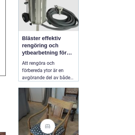
Bläster effektiv
rengöring och
ytbearbetning för
proffs och
Att rengöra och
hantverkare
förbereda ytor är en
avgörande del av både
underhåll och
renovering. Färg, rost,
smuts och gamla
beläggningar gör att
material åldras snabbare
och försämrar
slutresultatet vid