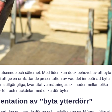
ts utseende och säkerhet. Med tiden kan dock behovet av att byta
i att ge en omfattande presentation av vad det innebär att byta
nns tillgängliga, kvantitativa mätningar, skillnader mellan olika
för- och nackdelar med olika dörrbyten.
ntation av ”byta ytterdörr”
a bort den nuvarande dörren och installera en ny. Många väljer att