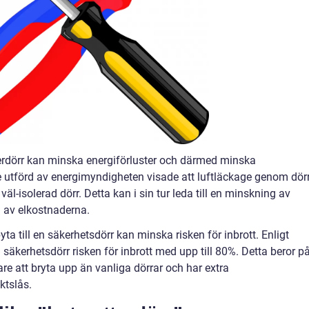
tterdörr kan minska energiförluster och därmed minska
utförd av energimyndigheten visade att luftläckage genom dör
l-isolerad dörr. Detta kan i sin tur leda till en minskning av
 av elkostnaderna.
ta till en säkerhetsdörr kan minska risken för inbrott. Enligt
äkerhetsdörr risken för inbrott med upp till 80%. Detta beror p
are att bryta upp än vanliga dörrar och har extra
ktslås.