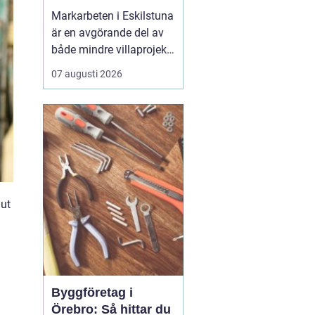
Markarbeten i Eskilstuna
är en avgörande del av
både mindre villaprojekt
och större
07 augusti 2026
byggsatsningar, och rätt
utförda arbeten skapar
en stabil grund för allt
som ska byggas
ovanpå. När marken
förbere...
 ut
Byggföretag i
Örebro: Så hittar du