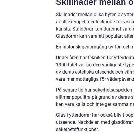
Skillnader mellan o
Skillnader mellan olika byten av ytter
är till exempel mer lockande för vis
känsla. Ståldörrar kan däremot vara m
Glasdörrar kan vara ett populärt alte
En historisk genomgång av för- och n
Under åren har tekniken för ytterdörrar
1900-talet var trä den vanligaste typ
av deras estetiska utseende och värm
vara mer mottagliga för väderpåverk
På senare tid har säkerhetsaspekten bli
alltmer populära på grund av deras s
kan vara kalla och inte ger samma na
Glas i ytterdörrar har också blivit p
utseende. Nackdelen med glasdörrar är
säkerhetsfunktioner.