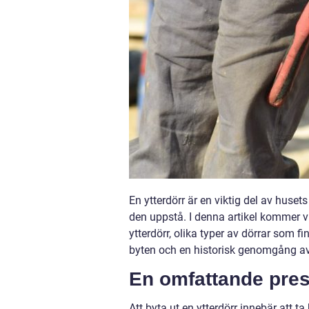
En ytterdörr är en viktig del av huse
den uppstå. I denna artikel kommer v
ytterdörr, olika typer av dörrar som fi
byten och en historisk genomgång av 
En omfattande prese
Att byta ut en ytterdörr innebär att t