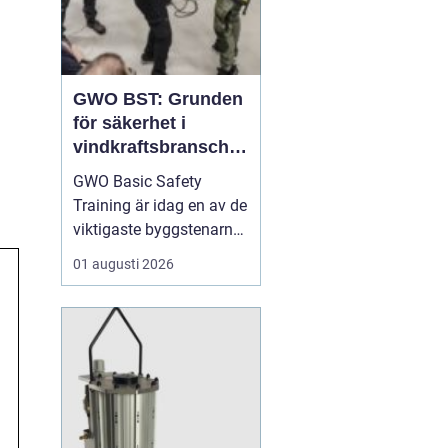
GWO BST: Grunden
för säkerhet i
vindkraftsbransche
n
GWO Basic Safety
Training är idag en av de
viktigaste byggstenarna
för alla som vill arbeta
01 augusti 2026
professionellt inom
vindkraft. Utbildningen
skapar en gemensam
säkerhetsnivå i en
bransch där jobbet ofta
sker långt frå...