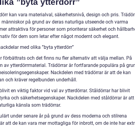
lika ”byta ytterdörr”
dörr kan vara materialval, säkerhetsnivå, design och pris. Trädör
sa människor på grund av deras naturliga utseende och varma
er attraktiva för personer som prioriterar säkerhet och hållbarh
rnativ för dem som letar efter något modernt och elegant.
ackdelar med olika ”byta ytterdörr”
 förbättrats och det finns nu fler alternativ att välja mellan. På
en av ytterdörrmaterial. Trädörrar är fortfarande populära på gru
eisoleringsegenskaper. Nackdelen med trädörrar är att de kan
an och kräver regelbunden underhåll.
vit en viktig faktor vid val av ytterdörrar. Ståldörrar har blivit
tyrka och säkerhetsegenskaper. Nackdelen med ståldörrar är att
turliga känsla som trädörrar.
opulärt under senare år på grund av dess moderna och stilrena
 att de kan vara mer mottagliga för inbrott, om de inte har ext