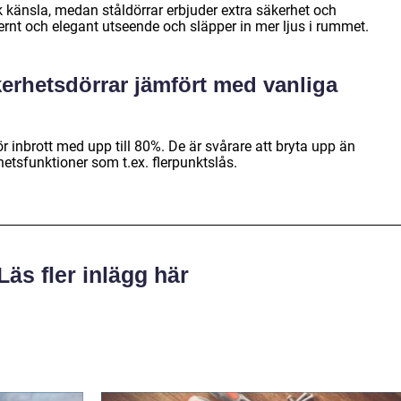
k känsla, medan ståldörrar erbjuder extra säkerhet och
ernt och elegant utseende och släpper in mer ljus i rummet.
kerhetsdörrar jämfört med vanliga
r inbrott med upp till 80%. De är svårare att bryta upp än
hetsfunktioner som t.ex. flerpunktslås.
Läs fler inlägg här