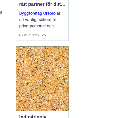
rätt partner för ditt
projekt
om
Byggföretag Örebro
är
ett vanligt sökord för
privatpersoner och
företag som planerar att
07 augusti 2026
bygga nytt, renovera eller
skapa mer yta runt
huset. Många vill ha en
trygg by...
Industrigolv