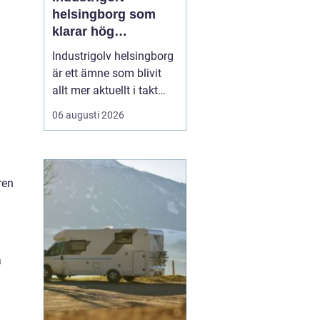
helsingborg som
klarar hög
belastning och tuffa
Industrigolv helsingborg
krav
är ett ämne som blivit
allt mer aktuellt i takt
med att fler
06 augusti 2026
verksamheter söker
hållbara, säkra och
lättskötta golvlösningar.
I moderna
ren
produktionsmiljöer
behöver golvet vara mer
än bara en slityta. Golvet
ska tåla tung trafi...
å