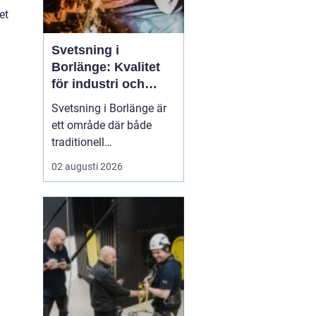
et
Svetsning i
Borlänge: Kvalitet
för industri och
konstruktion
Svetsning i Borlänge är
ett område där både
traditionell
verkstadsindustri och
02 augusti 2026
moderna
konstruktionsprojekt
möts. I takt med att
kraven på hållbara
lösningar och hög
produktionssäkerhet ö...