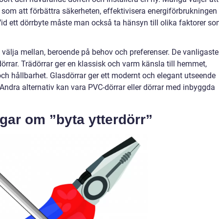
, som att förbättra säkerheten, effektivisera energiförbrukningen
 Vid ett dörrbyte måste man också ta hänsyn till olika faktorer s
att välja mellan, beroende på behov och preferenser. De vanligaste
sdörrar. Trädörrar ger en klassisk och varm känsla till hemmet,
och hållbarhet. Glasdörrar ger ett modernt och elegant utseende
 Andra alternativ kan vara PVC-dörrar eller dörrar med inbyggda
gar om ”byta ytterdörr”