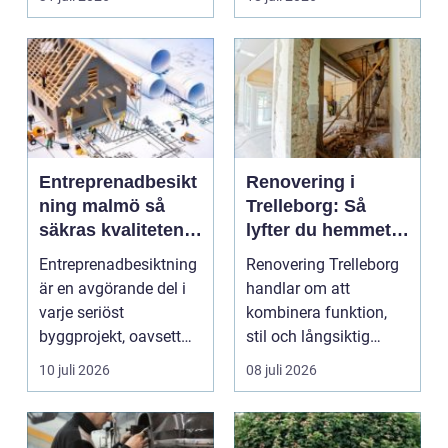
Entreprenadbesikt
Renovering i
ning malmö så
Trelleborg: Så
säkras kvaliteten i
lyfter du hemmet
byggprojekt
på ett smart sätt
Entreprenadbesiktning
Renovering Trelleborg
är en avgörande del i
handlar om att
varje seriöst
kombinera funktion,
byggprojekt, oavsett
stil och långsiktig
om det handlar om en
ekonomi i samma p...
10 juli 2026
08 juli 2026
...