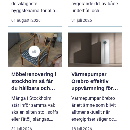
de viktigaste
avgörande del av både
byggstenarna för alla
underhåll och
som vill arbet...
renovering. Färg, rost,
01 augusti 2026
31 juli 2026
smu...
Möbelrenovering i
Värmepumpar
stockholm så får
Örebro effektiv
du hållbara och
uppvärmning för
vackra möbler
hus och
Många i Stockholm
Värmepumpar örebro
fastigheter
står inför samma val:
är ett ämne som blivit
ska en sliten stol, soffa
alltmer aktuellt när
eller fåtölj slängas,
energipriser stiger och
säljas billi...
fler vill sän...
31 juli 2026
18 juli 2026