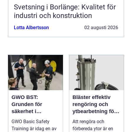
Svetsning i Borlänge: Kvalitet för
industri och konstruktion
Lotta Albertsson
02 augusti 2026
GWO BST:
Bläster effektiv
Grunden för
rengöring och
säkerhet i
ytbearbetning för
vindkraftsbransch
proffs och
GWO Basic Safety
Att rengöra och
en
hantverkare
Training är idag en av
förbereda ytor är en