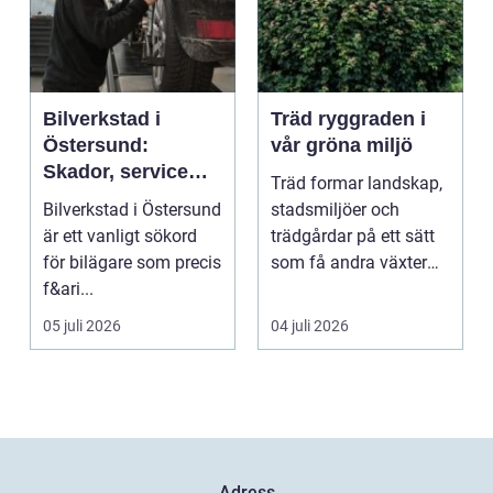
Bilverkstad i
Träd ryggraden i
Östersund:
vår gröna miljö
Skador, service
Träd formar landskap,
och smarta val för
Bilverkstad i Östersund
stadsmiljöer och
din bil
är ett vanligt sökord
trädgårdar på ett sätt
för bilägare som precis
som få andra växter
f&ari...
klarar. De ger sku...
05 juli 2026
04 juli 2026
Adress