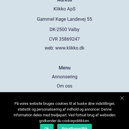
web:
www.klikko.dk
Menu
Annonsering
Om oss
Cookies
På vores website bruges cookies til at huske dine indstillinger,
Kontakta oss
statistik og personalisering af indhold og annoncer. Denne
Sitemap
information deles med tredjepart. Ved fortsat brug af websiden
godkender du cookiepolitikken.
Ok
Privatlivspolitik