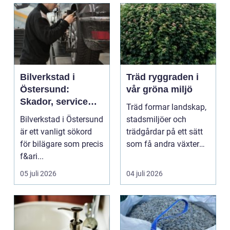
Bilverkstad i
Träd ryggraden i
Östersund:
vår gröna miljö
Skador, service
Träd formar landskap,
och smarta val för
Bilverkstad i Östersund
stadsmiljöer och
din bil
är ett vanligt sökord
trädgårdar på ett sätt
för bilägare som precis
som få andra växter
f&ari...
klarar. De ger sku...
05 juli 2026
04 juli 2026