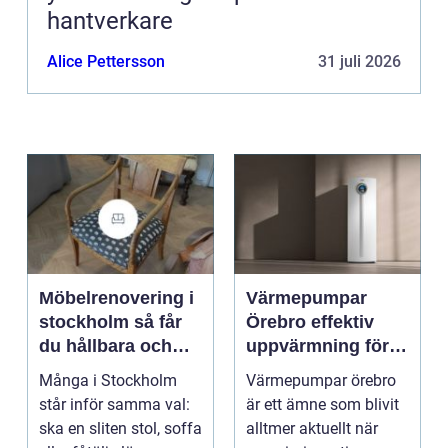
hantverkare
Alice Pettersson
31 juli 2026
Möbelrenovering i
Värmepumpar
stockholm så får
Örebro effektiv
du hållbara och
uppvärmning för
vackra möbler
hus och
Många i Stockholm
Värmepumpar örebro
fastigheter
står inför samma val:
är ett ämne som blivit
ska en sliten stol, soffa
alltmer aktuellt när