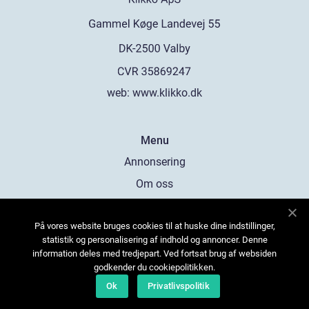
web:
www.klikko.dk
Menu
Annonsering
Om oss
Cookies
På vores website bruges cookies til at huske dine indstillinger,
Kontakta oss
statistik og personalisering af indhold og annoncer. Denne
Sitemap
information deles med tredjepart. Ved fortsat brug af websiden
godkender du cookiepolitikken.
Ok
Privatlivspolitik