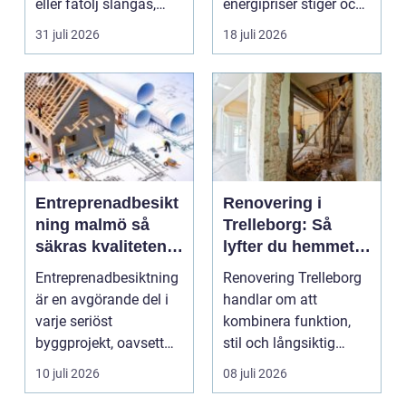
eller fåtölj slängas,
energipriser stiger och
säljas billi...
fler vill sän...
31 juli 2026
18 juli 2026
Entreprenadbesikt
Renovering i
ning malmö så
Trelleborg: Så
säkras kvaliteten i
lyfter du hemmet
byggprojekt
på ett smart sätt
Entreprenadbesiktning
Renovering Trelleborg
är en avgörande del i
handlar om att
varje seriöst
kombinera funktion,
byggprojekt, oavsett
stil och långsiktig
om det handlar om en
ekonomi i samma p...
10 juli 2026
08 juli 2026
...