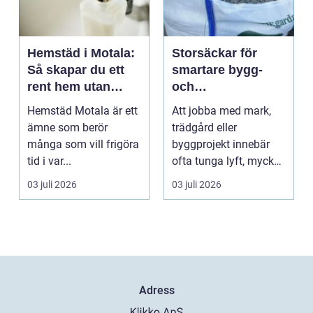
Hemstäd i Motala:
Storsäckar för
Så skapar du ett
smartare bygg-
rent hem utan
och
stress
trädgårdsprojekt
Hemstäd Motala är ett
Att jobba med mark,
ämne som berör
trädgård eller
många som vill frigöra
byggprojekt innebär
tid i var...
ofta tunga lyft, mycket
logis...
03 juli 2026
03 juli 2026
Adress