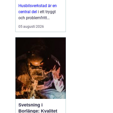
Husbilsverkstad är en
central del
i ett tryggt
och problemfritt
husbilsliv. När en husbil
05 augusti 2026
används som både
fordon och hem ...
Svetsning i
Borlänge: Kvalitet