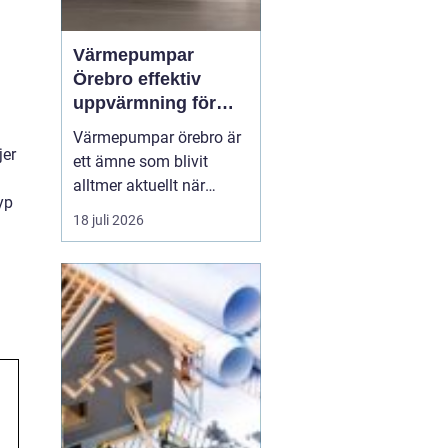
Värmepumpar
Örebro effektiv
uppvärmning för
hus och fastigheter
Värmepumpar örebro är
jer
ett ämne som blivit
alltmer aktuellt när
yp
energipriser stiger och
18 juli 2026
fler vill sänka sina
driftskostnader
samtidigt som
klimatpåverkan minskar.
Många villaägare och
fastighetsägare i
regionen tittar på hur de
kan byta från direktver...