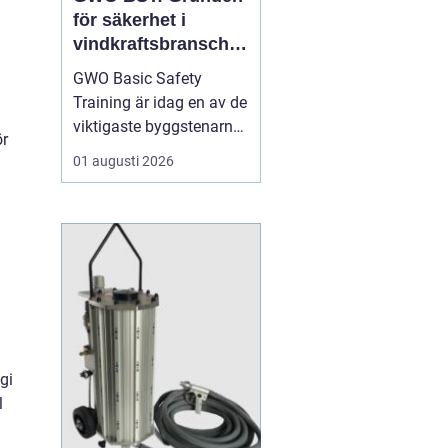
för säkerhet i
vindkraftsbransche
n
GWO Basic Safety
Training är idag en av de
viktigaste byggstenarna
ör
för alla som vill arbeta
01 augusti 2026
professionellt inom
vindkraft. Utbildningen
skapar en gemensam
säkerhetsnivå i en
bransch där jobbet ofta
sker långt frå...
gi
l