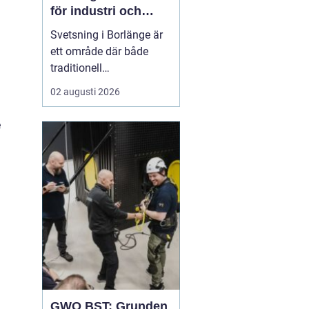
för industri och
konstruktion
Svetsning i Borlänge är
ett område där både
traditionell
verkstadsindustri och
02 augusti 2026
moderna
konstruktionsprojekt
e
möts. I takt med att
kraven på hållbara
lösningar och hög
produktionssäkerhet ö...
GWO BST: Grunden