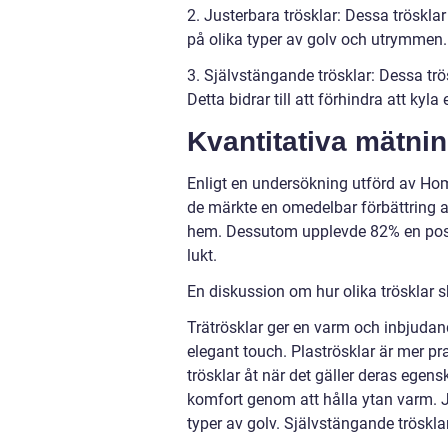
2. Justerbara trösklar: Dessa tröskl
på olika typer av golv och utrymmen. 
3. Självstängande trösklar: Dessa trö
Detta bidrar till att förhindra att kyl
Kvantitativa mätnin
Enligt en undersökning utförd av Ho
de märkte en omedelbar förbättring av 
hem. Dessutom upplevde 82% en posi
lukt.
En diskussion om hur olika trösklar sk
Trätrösklar ger en varm och inbjudan
elegant touch. Plaströsklar är mer pra
trösklar åt när det gäller deras egen
komfort genom att hålla ytan varm. 
typer av golv. Självstängande tröskla