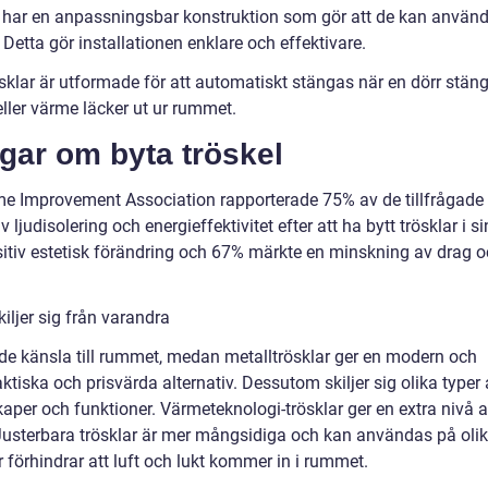
ar har en anpassningsbar konstruktion som gör att de kan använ
Detta gör installationen enklare och effektivare.
sklar är utformade för att automatiskt stängas när en dörr stäng
a eller värme läcker ut ur rummet.
gar om byta tröskel
me Improvement Association rapporterade 75% av de tillfrågade 
ljudisolering och energieffektivitet efter att ha bytt trösklar i s
tiv estetisk förändring och 67% märkte en minskning av drag 
iljer sig från varandra
de känsla till rummet, medan metalltrösklar ger en modern och
ktiska och prisvärda alternativ. Dessutom skiljer sig olika typer
skaper och funktioner. Värmeteknologi-trösklar ger en extra nivå 
Justerbara trösklar är mer mångsidiga och kan användas på oli
r förhindrar att luft och lukt kommer in i rummet.