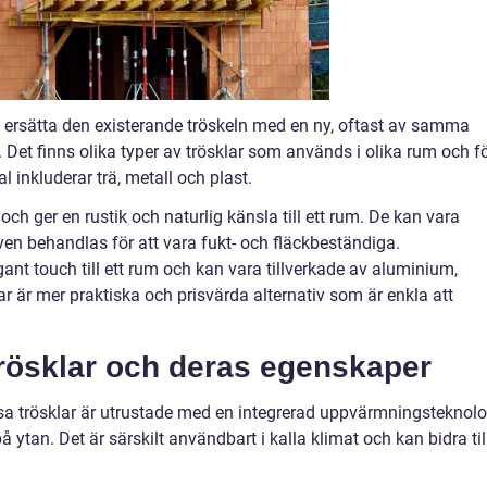
tt ersätta den existerande tröskeln med en ny, oftast av samma
. Det finns olika typer av trösklar som används i olika rum och f
 inkluderar trä, metall och plast.
ch ger en rustik och naturlig känsla till ett rum. De kan vara
även behandlas för att vara fukt- och fläckbeständiga.
ant touch till ett rum och kan vara tillverkade av aluminium,
klar är mer praktiska och prisvärda alternativ som är enkla att
trösklar och deras egenskaper
sa trösklar är utrustade med en integrerad uppvärmningsteknolo
ytan. Det är särskilt användbart i kalla klimat och kan bidra til