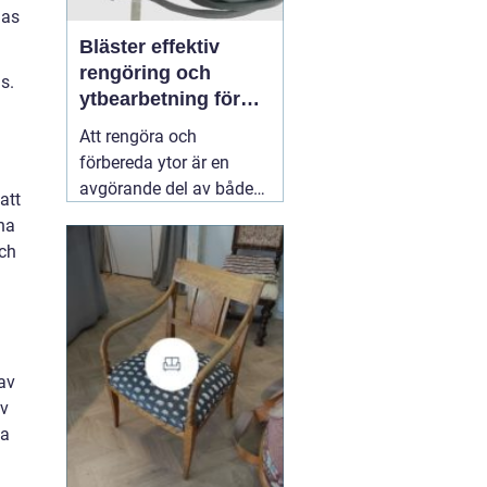
das
Bläster effektiv
rengöring och
s.
ytbearbetning för
proffs och
Att rengöra och
hantverkare
förbereda ytor är en
avgörande del av både
att
underhåll och
ina
renovering. Färg, rost,
och
smuts och gamla
beläggningar gör att
material åldras snabbare
och försämrar
slutresultatet vid
 av
målning eller annan
av
behandling. Här
31 juli
ka
2026