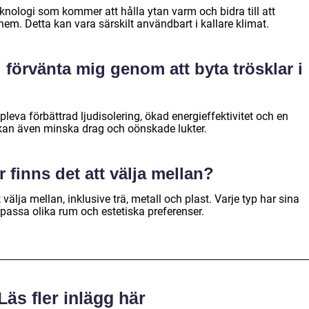
knologi som kommer att hålla ytan varm och bidra till att
hem. Detta kan vara särskilt användbart i kallare klimat.
g förvänta mig genom att byta trösklar i
leva förbättrad ljudisolering, ökad energieffektivitet och en
 kan även minska drag och oönskade lukter.
r finns det att välja mellan?
t välja mellan, inklusive trä, metall och plast. Varje typ har sina
 passa olika rum och estetiska preferenser.
Läs fler inlägg här