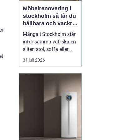
Möbelrenovering i
stockholm så får du
hållbara och vackra
or
möbler
Många i Stockholm står
inför samma val: ska en
sliten stol, soffa eller
et
fåtölj slängas, säljas
31 juli 2026
billigt eller renoveras?
Allt fler väljer att satsa
på hantverksmässig
möbelrenovering istället
för nyköp. Resultatet blir
ofta både mer personligt,
mer h...