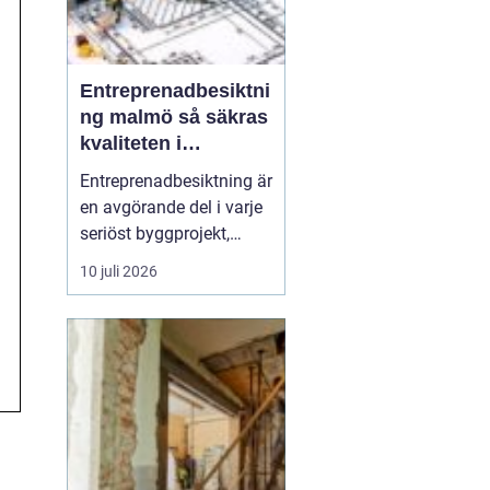
Entreprenadbesiktni
ng malmö så säkras
kvaliteten i
byggprojekt
Entreprenadbesiktning är
en avgörande del i varje
seriöst byggprojekt,
oavsett om det handlar
10 juli 2026
om en mindre
villarenovering eller en
större
bostadsrättsförening
som byggs om. Syftet är
att få en oberoende och
professionell granskning
av entreprenaden ...