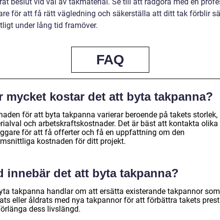
at beslut vid val av takmaterial. Se till att rådgöra med en profe
re för att få rätt vägledning och säkerställa att ditt tak förblir s
tligt under lång tid framöver.
FAQ
r mycket kostar det att byta takpanna?
naden för att byta takpanna varierar beroende på takets storlek,
ialval och arbetskraftskostnader. Det är bäst att kontakta olika
ggare för att få offerter och få en uppfattning om den
snittliga kostnaden för ditt projekt.
d innebär det att byta takpanna?
byta takpanna handlar om att ersätta existerande takpannor som
ts eller åldrats med nya takpannor för att förbättra takets pres
förlänga dess livslängd.