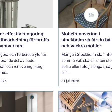
rengöring
Möbelrenovering i
tbearbetning för proffs
stockholm så får du hållbara
hantverkare
och vackra möbler
ngöra och förbereda ytor är
Många i Stockholm står infö
görande del av både
samma val: ska en sliten stol
åll och renovering. Färg,
soffa eller fåtölj slängas, säl
smu...
billi...
 2026
31 juli 2026