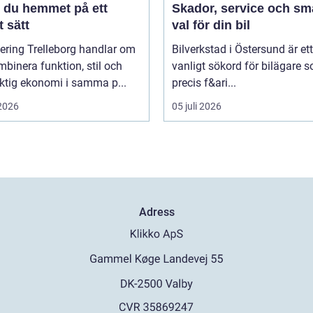
r du hemmet på ett
Skador, service och sm
 sätt
val för din bil
ering Trelleborg handlar om
Bilverkstad i Östersund är ett
mbinera funktion, stil och
vanligt sökord för bilägare 
ktig ekonomi i samma p...
precis f&ari...
 2026
05 juli 2026
Adress