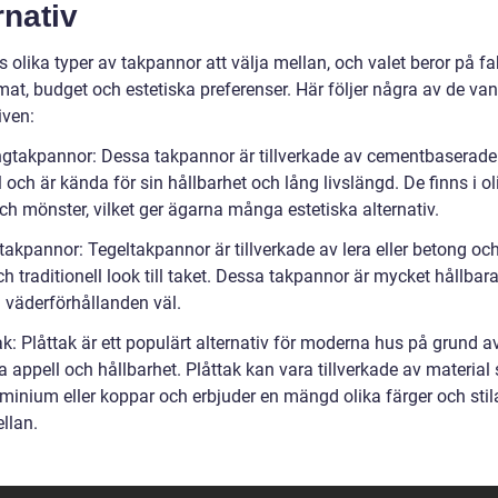
rnativ
s olika typer av takpannor att välja mellan, och valet beror på fa
at, budget och estetiska preferenser. Här följer några av de van
iven:
ngtakpannor: Dessa takpannor är tillverkade av cementbaserade
 och är kända för sin hållbarhet och lång livslängd. De finns i ol
ch mönster, vilket ger ägarna många estetiska alternativ.
takpannor: Tegeltakpannor är tillverkade av lera eller betong oc
ch traditionell look till taket. Dessa takpannor är mycket hållbara
 väderförhållanden väl.
ak: Plåttak är ett populärt alternativ för moderna hus på grund a
a appell och hållbarhet. Plåttak kan vara tillverkade av materia
uminium eller koppar och erbjuder en mängd olika färger och stila
llan.