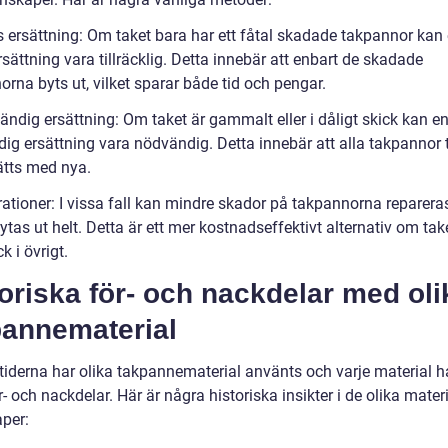
is ersättning: Om taket bara har ett fåtal skadade takpannor kan
rsättning vara tillräcklig. Detta innebär att enbart de skadade
rna byts ut, vilket sparar både tid och pengar.
tändig ersättning: Om taket är gammalt eller i dåligt skick kan e
dig ersättning vara nödvändig. Detta innebär att alla takpannor 
ätts med nya.
ationer: I vissa fall kan mindre skador på takpannorna repareras 
bytas ut helt. Detta är ett mer kostnadseffektivt alternativ om take
k i övrigt.
oriska för- och nackdelar med oli
pannematerial
iderna har olika takpannematerial använts och varje material h
- och nackdelar. Här är några historiska insikter i de olika mater
per: