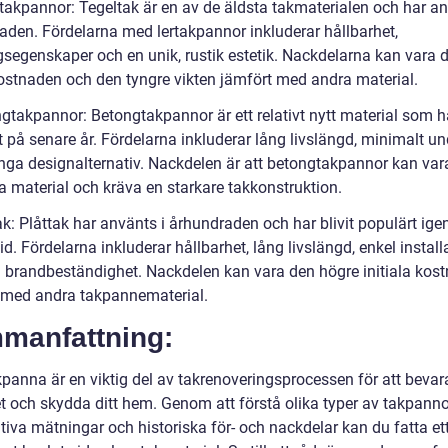
ltakpannor: Tegeltak är en av de äldsta takmaterialen och har an
aden. Fördelarna med lertakpannor inkluderar hållbarhet,
ngsegenskaper och en unik, rustik estetik. Nackdelarna kan vara 
ostnaden och den tyngre vikten jämfört med andra material.
gtakpannor: Betongtakpannor är ett relativt nytt material som ha
 på senare år. Fördelarna inkluderar lång livslängd, minimalt un
ga designalternativ. Nackdelen är att betongtakpannor kan var
a material och kräva en starkare takkonstruktion.
ak: Plåttak har använts i århundraden och har blivit populärt ige
id. Fördelarna inkluderar hållbarhet, lång livslängd, enkel install
 brandbeständighet. Nackdelen kan vara den högre initiala kos
 med andra takpannematerial.
manfattning:
kpanna är en viktig del av takrenoveringsprocessen för att bevar
et och skydda ditt hem. Genom att förstå olika typer av takpanno
tiva mätningar och historiska för- och nackdelar kan du fatta et