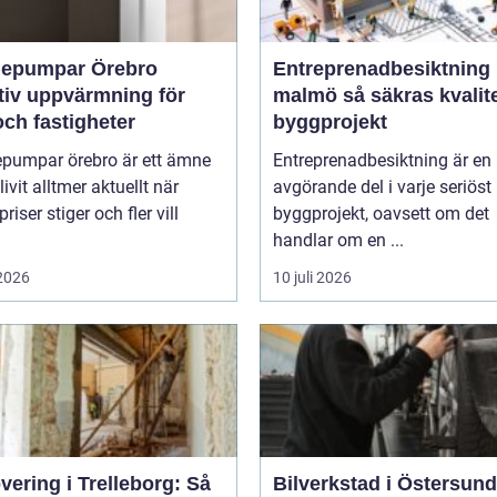
epumpar Örebro
Entreprenadbesiktning
tiv uppvärmning för
malmö så säkras kvaliteten i
ch fastigheter
byggprojekt
pumpar örebro är ett ämne
Entreprenadbesiktning är en
ivit alltmer aktuellt när
avgörande del i varje seriöst
riser stiger och fler vill
byggprojekt, oavsett om det
handlar om en ...
 2026
10 juli 2026
ering i Trelleborg: Så
Bilverkstad i Östersund