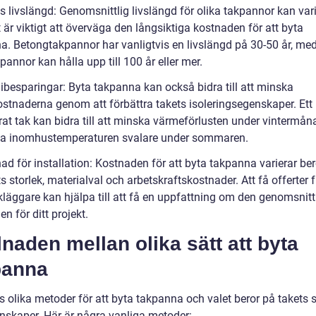
s livslängd: Genomsnittlig livslängd för olika takpannor kan vari
är viktigt att överväga den långsiktiga kostnaden för att byta
a. Betongtakpannor har vanligtvis en livslängd på 30-50 år, me
pannor kan hålla upp till 100 år eller mer.
gibesparingar: Byta takpanna kan också bidra till att minska
ostnaderna genom att förbättra takets isoleringsegenskaper. Ett
erat tak kan bidra till att minska värmeförlusten under vintermå
la inomhustemperaturen svalare under sommaren.
ad för installation: Kostnaden för att byta takpanna varierar be
s storlek, materialval och arbetskraftskostnader. Att få offerter 
kläggare kan hjälpa till att få en uppfattning om den genomsnitt
n för ditt projekt.
lnaden mellan olika sätt att byta
panna
s olika metoder för att byta takpanna och valet beror på takets 
nskaper. Här är några vanliga metoder: