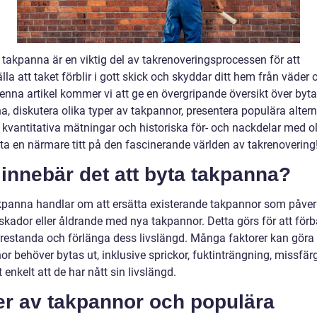
 takpanna är en viktig del av takrenoveringsprocessen för att
lla att taket förblir i gott skick och skyddar ditt hem från väder 
denna artikel kommer vi att ge en övergripande översikt över byta
, diskutera olika typer av takpannor, presentera populära altern
 kvantitativa mätningar och historiska för- och nackdelar med ol
 ta en närmare titt på den fascinerande världen av takrenovering
innebär det att byta takpanna?
kpanna handlar om att ersätta existerande takpannor som påver
 skador eller åldrande med nya takpannor. Detta görs för att förb
prestanda och förlänga dess livslängd. Många faktorer kan göra 
r behöver bytas ut, inklusive sprickor, fuktinträngning, missfär
lt enkelt att de har nått sin livslängd.
er av takpannor och populära