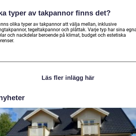
ka typer av takpannor finns det?
inns olika typer av takpannor att välja mellan, inklusive
ngtakpannor, tegeltakpannor och plåttak. Varje typ har sina egn
elar och nackdelar beroende på klimat, budget och estetiska
renser.
Läs fler inlägg här
 nyheter