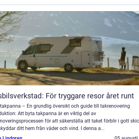
bilsverkstad: För tryggare resor året runt
takpanna – En grundlig översikt och guide till takrenovering
duktion: Att byta takpanna är en viktig del av
noveringsprocessen för att säkerställa att taket förblir i gott ski
kyddar ditt hem från väder och vind. I denna a...
n Lindgren
05 augusti