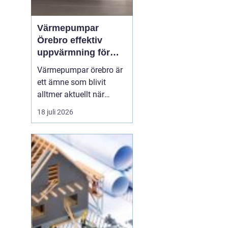
Värmepumpar
Örebro effektiv
uppvärmning för
hus och fastigheter
Värmepumpar örebro är
ett ämne som blivit
alltmer aktuellt när
energipriser stiger och
18 juli 2026
fler vill sänka sina
driftskostnader
samtidigt som
klimatpåverkan minskar.
Många villaägare och
fastighetsägare i
regionen tittar på hur de
kan byta från direktver...