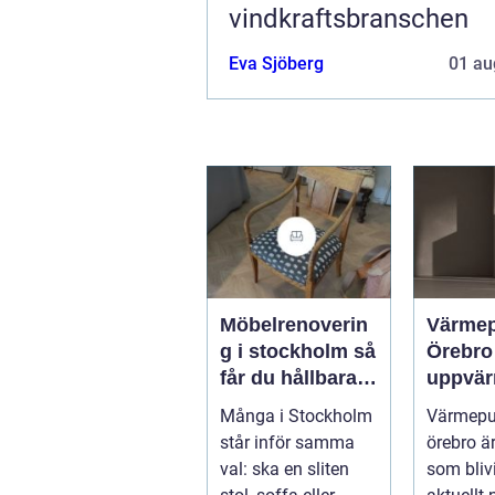
vindkraftsbranschen
Eva Sjöberg
01 au
Möbelrenoverin
Värme
g i stockholm så
Örebro effekti
får du hållbara
uppvär
och vackra
hus oc
Många i Stockholm
Värmep
möbler
fastigh
står inför samma
örebro ä
val: ska en sliten
som blivi