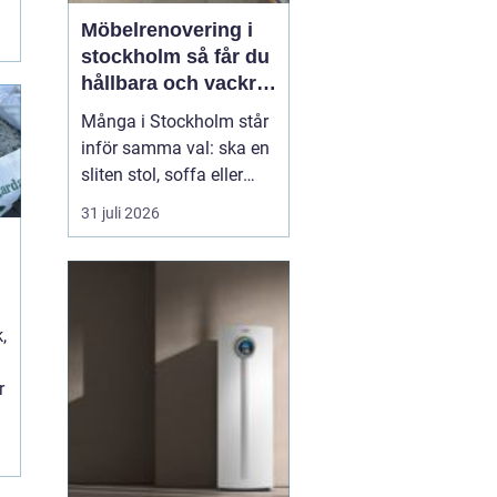
i
Möbelrenovering i
stockholm så får du
hållbara och vackra
möbler
Många i Stockholm står
inför samma val: ska en
sliten stol, soffa eller
fåtölj slängas, säljas
31 juli 2026
billigt eller renoveras?
Allt fler väljer att satsa
på hantverksmässig
möbelrenovering istället
t
för nyköp. Resultatet blir
,
ofta både mer personligt,
mer h...
r