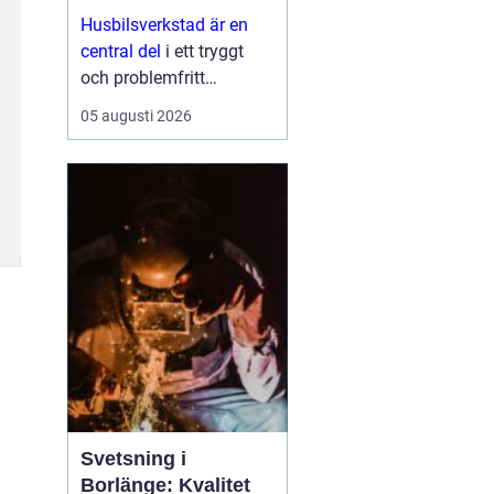
Husbilsverkstad är en
central del
i ett tryggt
och problemfritt
husbilsliv. När en husbil
05 augusti 2026
används som både
fordon och hem ...
Svetsning i
Borlänge: Kvalitet