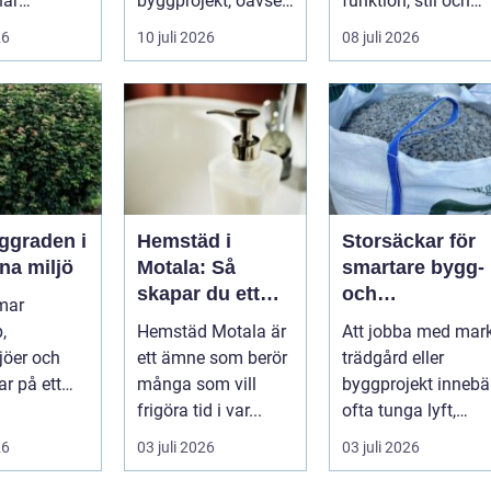
när
byggprojekt, oavsett
funktion, stil och
ser stiger
om det handlar om
långsiktig ekonomi 
26
10 juli 2026
08 juli 2026
ill sän...
en ...
samma p...
Hemstäd i
Storsäckar för
na miljö
Motala: Så
smartare bygg-
skapar du ett
och
mar
rent hem utan
trädgårdsprojek
,
Hemstäd Motala är
Att jobba med mark
stress
jöer och
ett ämne som berör
trädgård eller
ar på ett
många som vill
byggprojekt innebä
 få andra
frigöra tid i var...
ofta tunga lyft,
arar. De ger
mycket logis...
26
03 juli 2026
03 juli 2026