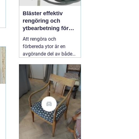
Bläster effektiv
rengöring och
ytbearbetning för
proffs och
Att rengöra och
hantverkare
förbereda ytor är en
avgörande del av både
underhåll och
renovering. Färg, rost,
smuts och gamla
beläggningar gör att
material åldras snabbare
och försämrar
slutresultatet vid
målning eller annan
behandling. Här
31 juli
2026