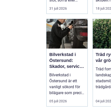
stol, soffa eller
aktuellt 
fåtölj slängas,
energipri
31 juli 2026
18 juli 20
säljas billi...
och fler v
Bilverkstad i
Träd ryggraden i
Östersund:
vår grö
Skador, service
Träd for
och smarta val
Bilverkstad i
landskap
för din bil
Östersund är ett
stadsmil
vanligt sökord för
trädgård
bilägare som precis
sätt som
f&ari...
växter kl
05 juli 2026
04 juli 20
sku...