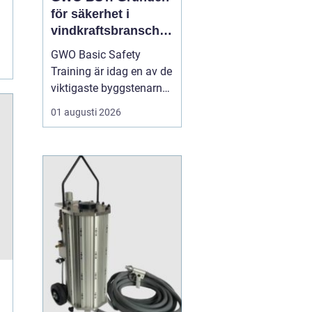
för säkerhet i
vindkraftsbransche
n
GWO Basic Safety
Training är idag en av de
viktigaste byggstenarna
för alla som vill arbeta
01 augusti 2026
professionellt inom
vindkraft. Utbildningen
skapar en gemensam
säkerhetsnivå i en
bransch där jobbet ofta
sker långt frå...