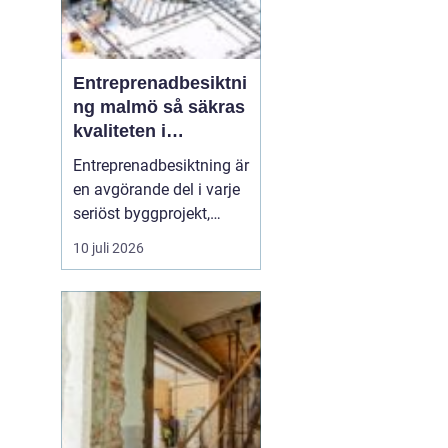
Entreprenadbesiktni
ng malmö så säkras
kvaliteten i
byggprojekt
Entreprenadbesiktning är
en avgörande del i varje
seriöst byggprojekt,
oavsett om det handlar
10 juli 2026
om en mindre
villarenovering eller en
större
bostadsrättsförening
som byggs om. Syftet är
att få en oberoende och
professionell granskning
av entreprenaden ...