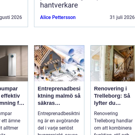
hantverkare
gusti 2026
Alice Pettersson
31 juli 2026
pumpar
Entreprenadbesi
Renovering i
v
ktning malmö så
Trelleborg: Så
mning för
säkras
lyfter du
h
kvaliteten i
hemmet på ett
umpar
Entreprenadbesiktni
Renovering
eter
byggprojekt
smart sätt
r ett ämne
ng är en avgörande
Trelleborg handlar
t alltmer
del i varje seriöst
om att kombinera