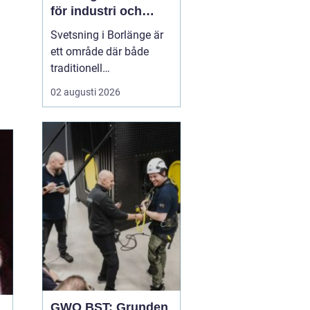
för industri och
konstruktion
Svetsning i Borlänge är
ett område där både
traditionell
verkstadsindustri och
02 augusti 2026
moderna
konstruktionsprojekt
möts. I takt med att
kraven på hållbara
lösningar och hög
produktionssäkerhet ö...
GWO BST: Grunden