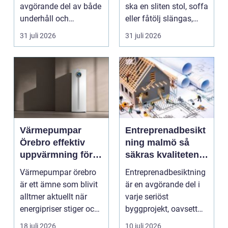
avgörande del av både
ska en sliten stol, soffa
underhåll och
eller fåtölj slängas,
renovering. Färg, rost,
säljas billi...
31 juli 2026
31 juli 2026
smu...
Värmepumpar
Entreprenadbesikt
Örebro effektiv
ning malmö så
uppvärmning för
säkras kvaliteten i
hus och
byggprojekt
Värmepumpar örebro
Entreprenadbesiktning
fastigheter
är ett ämne som blivit
är en avgörande del i
alltmer aktuellt när
varje seriöst
energipriser stiger och
byggprojekt, oavsett
fler vill sän...
om det handlar om en
18 juli 2026
10 juli 2026