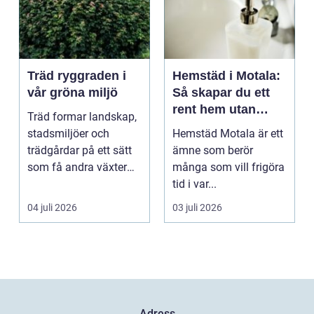
Träd ryggraden i
Hemstäd i Motala:
vår gröna miljö
Så skapar du ett
rent hem utan
Träd formar landskap,
stress
stadsmiljöer och
Hemstäd Motala är ett
trädgårdar på ett sätt
ämne som berör
som få andra växter
många som vill frigöra
klarar. De ger sku...
tid i var...
04 juli 2026
03 juli 2026
Adress