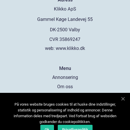
web:
www.klikko.dk
Menu
Annonsering
Om oss
Cookies
På vores website bruges cookies til at huske dine indstillinger,
Kontakta oss
statistik og personalisering af indhold og annoncer. Denne
Sitemap
information deles med tredjepart. Ved fortsat brug af websiden
godkender du cookiepolitikken.
Ok
Privatlivspolitik