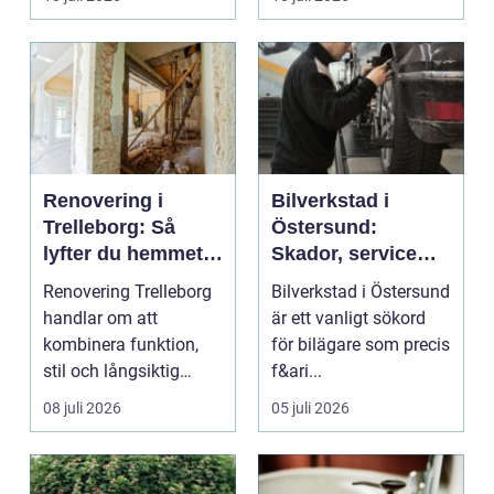
...
Renovering i
Bilverkstad i
Trelleborg: Så
Östersund:
lyfter du hemmet
Skador, service
på ett smart sätt
och smarta val för
Renovering Trelleborg
Bilverkstad i Östersund
din bil
handlar om att
är ett vanligt sökord
kombinera funktion,
för bilägare som precis
stil och långsiktig
f&ari...
ekonomi i samma p...
08 juli 2026
05 juli 2026