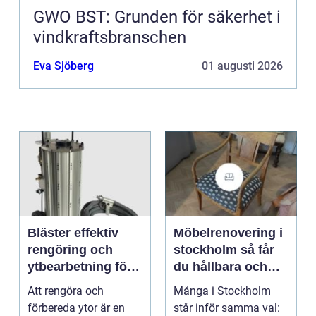
GWO BST: Grunden för säkerhet i
vindkraftsbranschen
Eva Sjöberg
01 augusti 2026
Bläster effektiv
Möbelrenovering i
rengöring och
stockholm så får
ytbearbetning för
du hållbara och
proffs och
vackra möbler
Att rengöra och
Många i Stockholm
hantverkare
förbereda ytor är en
står inför samma val: