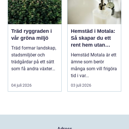
Träd ryggraden i
Hemstäd i Motala:
vår gröna miljö
Så skapar du ett
rent hem utan
Träd formar landskap,
stress
stadsmiljöer och
Hemstäd Motala är ett
trädgårdar på ett sätt
ämne som berör
som få andra växter
många som vill frigöra
klarar. De ger sku...
tid i var...
04 juli 2026
03 juli 2026
Adress