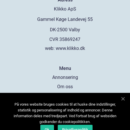
web:
www.klikko.dk
Menu
Annonsering
Om oss
Cookies
På vores website bruges cookies til at huske dine indstillinger,
Kontakta oss
statistik og personalisering af indhold og annoncer. Denne
Sitemap
information deles med tredjepart. Ved fortsat brug af websiden
godkender du cookiepolitikken.
Ok
Privatlivspolitik