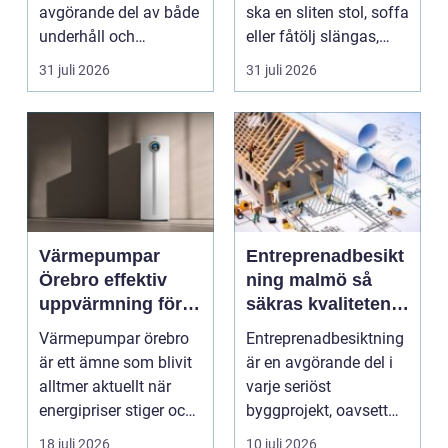
avgörande del av både
ska en sliten stol, soffa
underhåll och
eller fåtölj slängas,
renovering. Färg, rost,
säljas billi...
31 juli 2026
31 juli 2026
smu...
Värmepumpar
Entreprenadbesikt
Örebro effektiv
ning malmö så
uppvärmning för
säkras kvaliteten i
hus och
byggprojekt
Värmepumpar örebro
Entreprenadbesiktning
fastigheter
är ett ämne som blivit
är en avgörande del i
alltmer aktuellt när
varje seriöst
energipriser stiger och
byggprojekt, oavsett
fler vill sän...
om det handlar om en
18 juli 2026
10 juli 2026