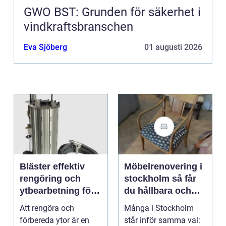
GWO BST: Grunden för säkerhet i
vindkraftsbranschen
Eva Sjöberg
01 augusti 2026
Bläster effektiv
Möbelrenovering i
rengöring och
stockholm så får
ytbearbetning för
du hållbara och
proffs och
vackra möbler
Att rengöra och
Många i Stockholm
hantverkare
förbereda ytor är en
står inför samma val: