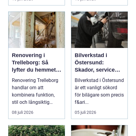
...
Renovering i
Bilverkstad i
Trelleborg: Så
Östersund:
lyfter du hemmet
Skador, service
på ett smart sätt
och smarta val för
Renovering Trelleborg
Bilverkstad i Östersund
din bil
handlar om att
är ett vanligt sökord
kombinera funktion,
för bilägare som precis
stil och långsiktig
f&ari...
ekonomi i samma p...
08 juli 2026
05 juli 2026