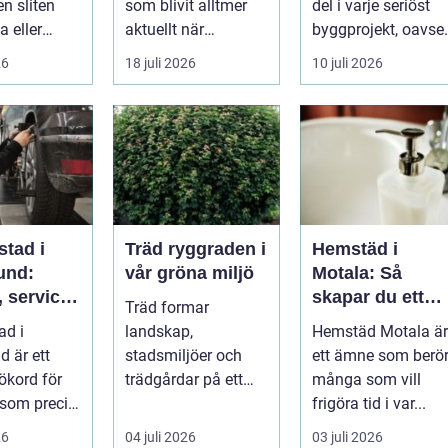
en sliten
som blivit alltmer
del i varje seriöst
a eller
aktuellt när
byggprojekt, oavset
ängas,
energipriser stiger
om det handlar om
26
18 juli 2026
10 juli 2026
i...
och fler vill sän...
en ...
stad i
Träd ryggraden i
Hemstäd i
und:
vår gröna miljö
Motala: Så
 service
skapar du ett
Träd formar
arta val
rent hem utan
ad i
landskap,
Hemstäd Motala är
bil
stress
d är ett
stadsmiljöer och
ett ämne som berö
ökord för
trädgårdar på ett
många som vill
 som precis
sätt som få andra
frigöra tid i var...
växter klarar. De ger
26
04 juli 2026
03 juli 2026