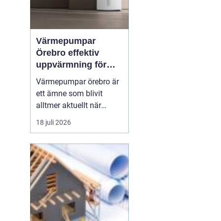
Värmepumpar
Örebro effektiv
uppvärmning för
hus och fastigheter
Värmepumpar örebro är
ett ämne som blivit
alltmer aktuellt när
energipriser stiger och
18 juli 2026
fler vill sänka sina
driftskostnader
samtidigt som
klimatpåverkan minskar.
Många villaägare och
fastighetsägare i
regionen tittar på hur de
kan byta från direktver...