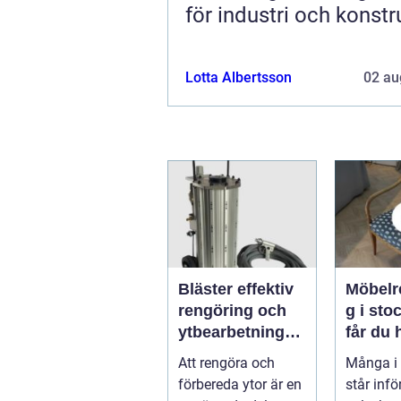
för industri och konstr
Lotta Albertsson
02 au
Bläster effektiv
Möbelr
rengöring och
g i stoc
ytbearbetning
får du 
för proffs och
och va
Att rengöra och
Många i
hantverkare
möbler
förbereda ytor är en
står inf