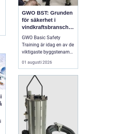
GWO BST: Grunden
för säkerhet i
vindkraftsbransche
n
GWO Basic Safety
Training är idag en av de
viktigaste byggstenarna
för alla som vill arbeta
01 augusti 2026
professionellt inom
vindkraft. Utbildningen
skapar en gemensam
säkerhetsnivå i en
bransch där jobbet ofta
i
sker långt frå...
i