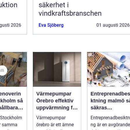
uktion
säkerhet i
vindkraftsbranschen
gusti 2026
Eva Sjöberg
01 augusti 2026
enoverin
Värmepumpar
Entreprenadbes
kholm så
Örebro effektiv
ktning malmö så
hållbara
uppvärmning för
säkras
ckra
hus och
kvaliteten i
 Stockholm
Värmepumpar
Entreprenadbesiktn
fastigheter
byggprojekt
ör samma
örebro är ett ämne
ng är en avgörande