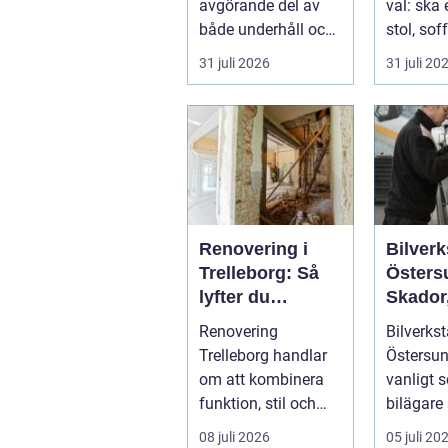
avgörande del av
val: ska 
både underhåll och
stol, soff
renovering. Färg,
fåtölj sl
31 juli 2026
31 juli 20
rost, smu...
säljas bill
Renovering i
Bilverk
Trelleborg: Så
Östers
lyfter du
Skador,
hemmet på ett
och sm
Renovering
Bilverkst
smart sätt
för din 
Trelleborg handlar
Östersun
om att kombinera
vanligt s
funktion, stil och
bilägare
långsiktig ekonomi i
f&ari...
08 juli 2026
05 juli 20