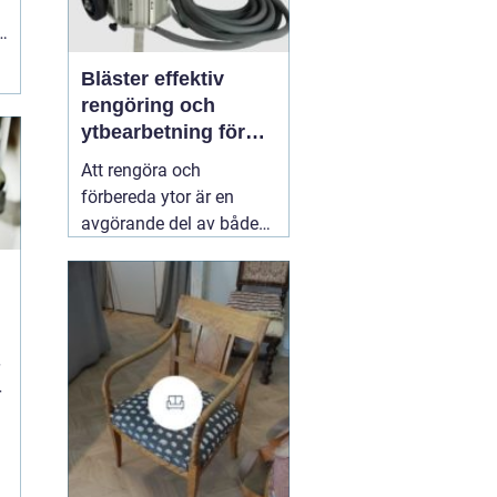
t
Bläster effektiv
rengöring och
ytbearbetning för
proffs och
Att rengöra och
hantverkare
förbereda ytor är en
avgörande del av både
underhåll och
renovering. Färg, rost,
smuts och gamla
beläggningar gör att
material åldras snabbare
och försämrar
r
slutresultatet vid
målning eller annan
behandling. Här
31 juli
2026