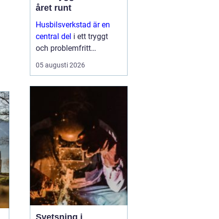
året runt
Husbilsverkstad är en
central del
i ett tryggt
och problemfritt
husbilsliv. När en husbil
05 augusti 2026
används som både
fordon och hem ...
Svetsning i