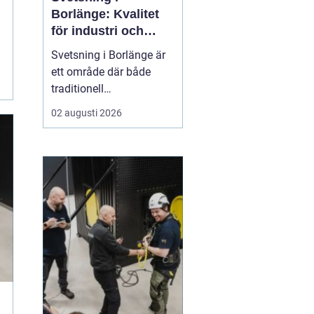
Borlänge: Kvalitet
för industri och
konstruktion
Svetsning i Borlänge är
ett område där både
traditionell
verkstadsindustri och
02 augusti 2026
moderna
konstruktionsprojekt
möts. I takt med att
kraven på hållbara
lösningar och hög
produktionssäkerhet ö...