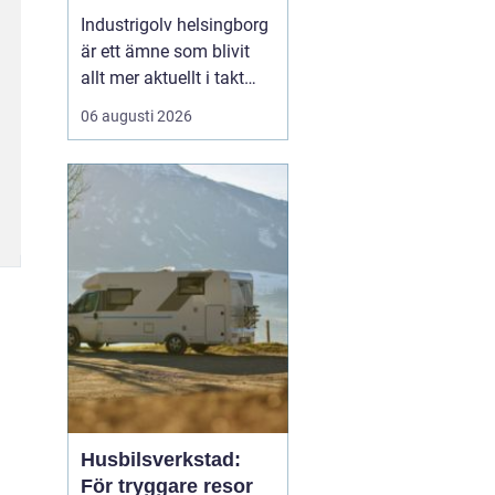
belastning och tuffa
Industrigolv helsingborg
krav
är ett ämne som blivit
allt mer aktuellt i takt
med att fler
06 augusti 2026
verksamheter söker
hållbara, säkra och
lättskötta golvlösningar.
I moderna
produktionsmiljöer
behöver golvet vara mer
än bara en slityta. Golvet
ska tåla tung trafi...
Husbilsverkstad:
För tryggare resor