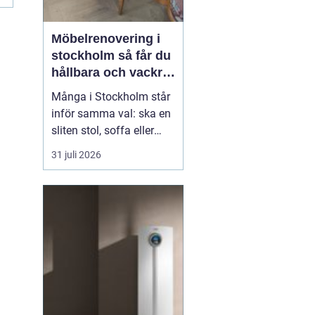
Möbelrenovering i
stockholm så får du
hållbara och vackra
möbler
Många i Stockholm står
inför samma val: ska en
sliten stol, soffa eller
fåtölj slängas, säljas
31 juli 2026
billigt eller renoveras?
Allt fler väljer att satsa
på hantverksmässig
möbelrenovering istället
för nyköp. Resultatet blir
ofta både mer personligt,
mer h...