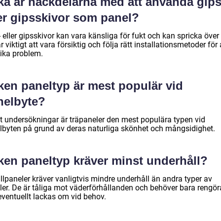
lka är nackdelarna med att använda gips
ler gipsskivor som panel?
 eller gipsskivor kan vara känsliga för fukt och kan spricka över 
r viktigt att vara försiktig och följa rätt installationsmetoder för 
ika problem.
ken paneltyp är mest populär vid
nelbyte?
gt undersökningar är träpaneler den mest populära typen vid
lbyten på grund av deras naturliga skönhet och mångsidighet.
lken paneltyp kräver minst underhåll?
llpaneler kräver vanligtvis mindre underhåll än andra typer av
ler. De är tåliga mot väderförhållanden och behöver bara rengör
eventuellt lackas om vid behov.