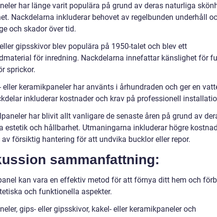
neler har länge varit populära på grund av deras naturliga skön
het. Nackdelarna inkluderar behovet av regelbunden underhåll oc
age och skador över tid.
eller gipsskivor blev populära på 1950-talet och blev ett
dmaterial för inredning. Nackdelarna innefattar känslighet för f
ör sprickor.
- eller keramikpaneler har använts i århundraden och ger en vatt
kdelar inkluderar kostnader och krav på professionell installatio
paneler har blivit allt vanligare de senaste åren på grund av der
 estetik och hållbarhet. Utmaningarna inkluderar högre kostna
av försiktig hantering för att undvika bucklor eller repor.
kussion sammanfattning:
anel kan vara en effektiv metod för att förnya ditt hem och förb
etiska och funktionella aspekter.
eler, gips- eller gipsskivor, kakel- eller keramikpaneler och