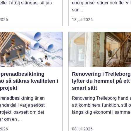
eller fåtölj slängas, säljas
energipriser stiger och fler vil
sän...
 2026
18 juli 2026
eprenadbesiktning
Renovering i Trelleborg
liteten i
lyfter du hemmet på ett
projekt
smart sätt
renadbesiktning är en
Renovering Trelleborg handl
nde del i varje seriöst
att kombinera funktion, stil 
ojekt, oavsett om det
långsiktig ekonomi i samma 
r om en ...
 2026
08 juli 2026