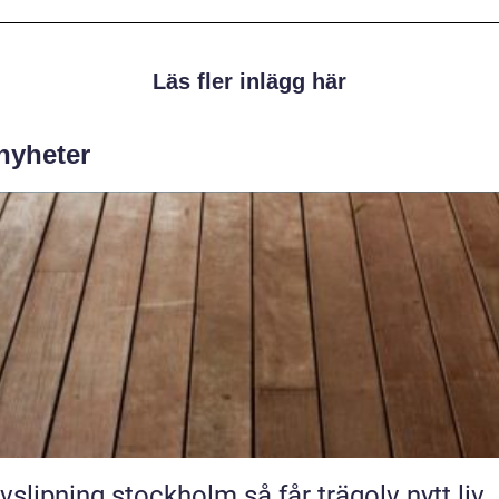
Läs fler inlägg här
 nyheter
Golvslipning stockholm så får trägolv nytt liv