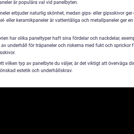
aneler är populära val vid panelbyten.
eler erbjuder naturlig skönhet, medan gips- eller gipsskivor ger 
el- eller keramikpaneler är vattentåliga och metallpaneler ger e
orien har olika paneltyper haft sina fördelar och nackdelar, exem
av underhåll för träpaneler och riskerna med fukt och sprickor f
psskivor.
t vilken typ av panelbyte du väljer, är det viktigt att överväga di
 önskad estetik och underhållskrav.