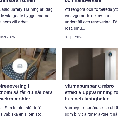
kraftsbranschen
och hantverkare
asic Safety Training är idag
Att rengöra och förbereda yto
de viktigaste byggstenarna
en avgörande del av både
a som vill arbet...
underhåll och renovering. Fä
rost, smu...
usti 2026
31 juli 2026
lrenovering i
Värmepumpar Örebro
 får du hållbara
effektiv uppvärmning f
vackra möbler
hus och fastigheter
 i Stockholm står inför
Värmepumpar örebro är ett
val: ska en sliten stol,
som blivit alltmer aktuellt nä