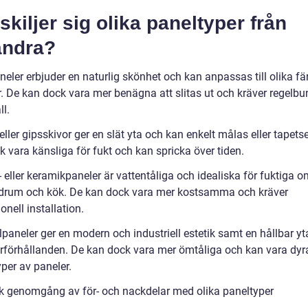
skiljer sig olika paneltyper från
andra?
eler erbjuder en naturlig skönhet och kan anpassas till olika fä
. De kan dock vara mer benägna att slitas ut och kräver regelb
l.
eller gipsskivor ger en slät yta och kan enkelt målas eller tapets
 vara känsliga för fukt och kan spricka över tiden.
 eller keramikpaneler är vattentåliga och idealiska för fuktiga 
rum och kök. De kan dock vara mer kostsamma och kräver
onell installation.
lpaneler ger en modern och industriell estetik samt en hållbar y
erförhållanden. De kan dock vara mer ömtåliga och kan vara dyr
per av paneler.
sk genomgång av för- och nackdelar med olika paneltyper