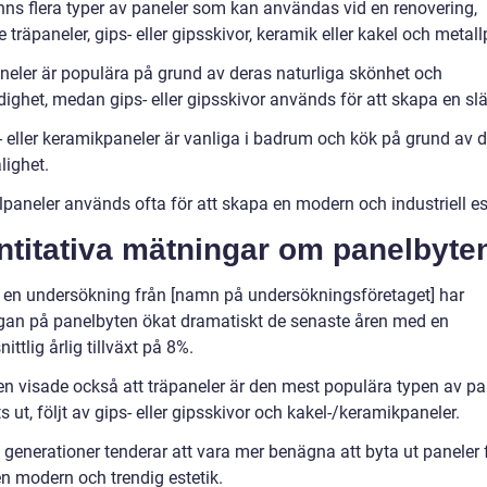
inns flera typer av paneler som kan användas vid en renovering,
e träpaneler, gips- eller gipsskivor, keramik eller kakel och metall
neler är populära på grund av deras naturliga skönhet och
ighet, medan gips- eller gipsskivor används för att skapa en slä
- eller keramikpaneler är vanliga i badrum och kök på grund av 
lighet.
paneler används ofta för att skapa en modern och industriell est
ntitativa mätningar om panelbyte
t en undersökning från [namn på undersökningsföretaget] har
ågan på panelbyten ökat dramatiskt de senaste åren med en
ttlig årlig tillväxt på 8%.
en visade också att träpaneler är den mest populära typen av pa
 ut, följt av gips- eller gipsskivor och kakel-/keramikpaneler.
generationer tenderar att vara mer benägna att byta ut paneler f
n modern och trendig estetik.