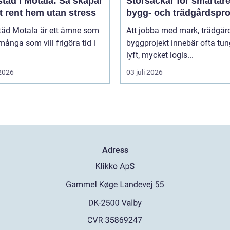
täd i Motala: Så skapar
Storsäckar för smartar
t rent hem utan stress
bygg- och trädgårdspro
äd Motala är ett ämne som
Att jobba med mark, trädgård
många som vill frigöra tid i
byggprojekt innebär ofta tu
lyft, mycket logis...
 2026
03 juli 2026
Adress