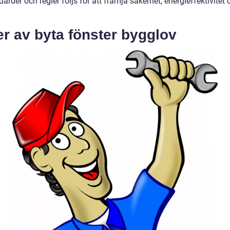
darder och regler följs för att främja säkerhet, energieffektivitet
r av byta fönster bygglov