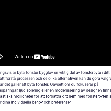
ngsvis är byta fönster bygglov en viktig del av fönsterbyte i ditt
tt förstå processen och de olika alternativen kan du göra välg
är det gäller att byta fönster. Oavsett om du fokuserar på
sparingar, ljudisolering eller en modernisering av designen finn
tastiska möjligheter för att förbättra ditt hem med fönsterbyten
r dina individuella behov och preferenser.