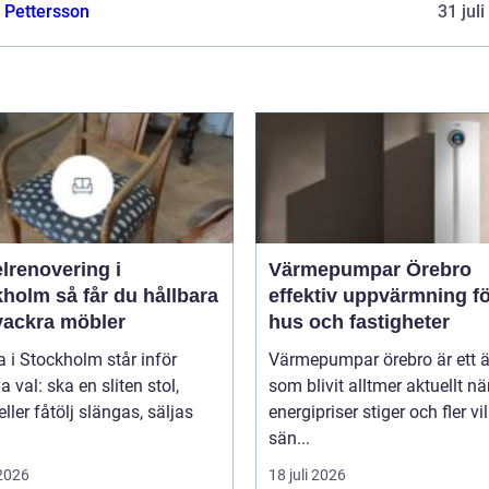
e Pettersson
31 jul
lrenovering i
Värmepumpar Örebro
 får du hållbara
effektiv uppvärmning f
vackra möbler
hus och fastigheter
 i Stockholm står inför
Värmepumpar örebro är ett
val: ska en sliten stol,
som blivit alltmer aktuellt nä
eller fåtölj slängas, säljas
energipriser stiger och fler vil
sän...
 2026
18 juli 2026