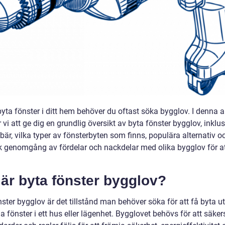
byta fönster i ditt hem behöver du oftast söka bygglov. I denna ar
i att ge dig en grundlig översikt av byta fönster bygglov, inklu
bär, vilka typer av fönsterbyten som finns, populära alternativ o
sk genomgång av fördelar och nackdelar med olika bygglov för at
är byta fönster bygglov?
ster bygglov är det tillstånd man behöver söka för att få byta ut
ga fönster i ett hus eller lägenhet. Bygglovet behövs för att säker