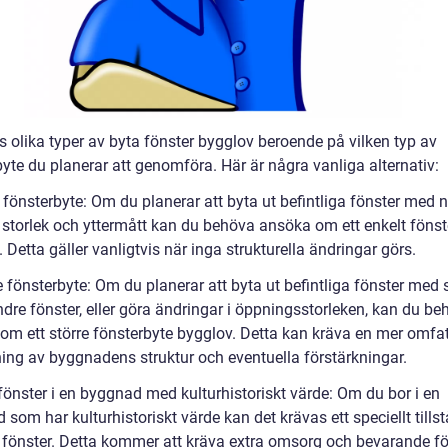
s olika typer av byta fönster bygglov beroende på vilken typ av
yte du planerar att genomföra. Här är några vanliga alternativ:
 fönsterbyte: Om du planerar att byta ut befintliga fönster med 
torlek och yttermått kan du behöva ansöka om ett enkelt fönst
 Detta gäller vanligtvis när inga strukturella ändringar görs.
e fönsterbyte: Om du planerar att byta ut befintliga fönster med 
ndre fönster, eller göra ändringar i öppningsstorleken, kan du b
om ett större fönsterbyte bygglov. Detta kan kräva en mer omfa
ng av byggnadens struktur och eventuella förstärkningar.
fönster i en byggnad med kulturhistoriskt värde: Om du bor i en
som har kulturhistoriskt värde kan det krävas ett speciellt tills
a fönster. Detta kommer att kräva extra omsorg och bevarande fö