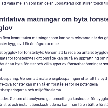
 att välja mellan som kan ge en uppdaterad och stilren touch till
titativa mätningar om byta fönst
glov
s flera kvantitativa mätningar som kan vara relevanta när det gä
nster bygglov. Här är några exempel:
let bygglov för fönsterbyte: Genom att ta reda på antalet byggl
ljats för fönsterbyte i ditt område kan du få en uppfattning om 
det är att byta fönster och vilka typer av fönsterbedömningar so
t.
ibesparing: Genom att mäta energibesparingen efter att ha bytt t
fektiva fönster kan man få en förståelse för de potentiella
sbesparingarna och miljöfördelarna.
nader: Genom att analysera genomsnittliga kostnader för byggl
önstret och installationskostnaderna kan man få en bättre förstå