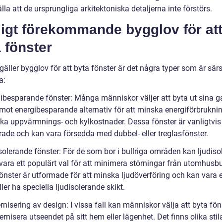
lla att de ursprungliga arkitektoniska detaljerna inte förstörs.
ligt förekommande bygglov för at
 fönster
gäller bygglov för att byta fönster är det några typer som är särs
a:
gibesparande fönster: Många människor väljer att byta ut sina 
 mot energibesparande alternativ för att minska energiförbrukni
ka uppvärmnings- och kylkostnader. Dessa fönster är vanligtvis
rade och kan vara försedda med dubbel- eller treglasfönster.
isolerande fönster: För de som bor i bullriga områden kan ljudis
vara ett populärt val för att minimera störningar från utomhusbul
önster är utformade för att minska ljudöverföring och kan vara 
ller ha speciella ljudisolerande skikt.
nisering av design: I vissa fall kan människor välja att byta fön
rnisera utseendet på sitt hem eller lägenhet. Det finns olika stil