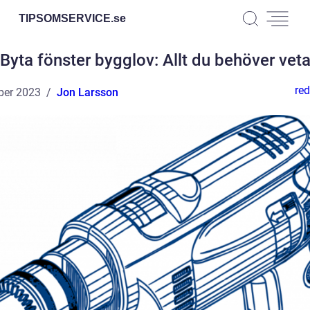
TIPSOMSERVICE.
se
Byta fönster bygglov: Allt du behöver vet
red
ber 2023
Jon Larsson