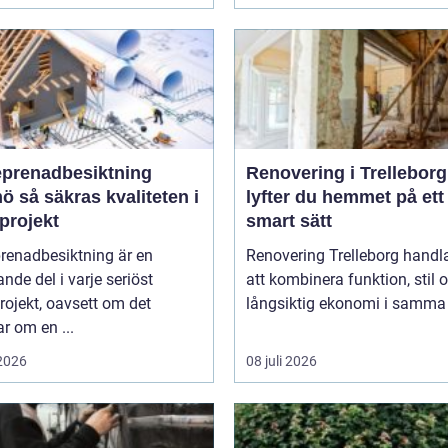
eprenadbesiktning
Renovering i Trelleborg
liteten i
lyfter du hemmet på ett
projekt
smart sätt
renadbesiktning är en
Renovering Trelleborg handl
nde del i varje seriöst
att kombinera funktion, stil 
ojekt, oavsett om det
långsiktig ekonomi i samma 
r om en ...
 2026
08 juli 2026