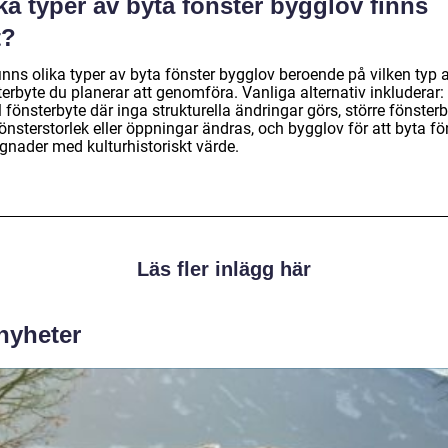
ka typer av byta fönster bygglov finns
t?
inns olika typer av byta fönster bygglov beroende på vilken typ 
erbyte du planerar att genomföra. Vanliga alternativ inkluderar:
 fönsterbyte där inga strukturella ändringar görs, större fönster
önsterstorlek eller öppningar ändras, och bygglov för att byta fö
ggnader med kulturhistoriskt värde.
Läs fler inlägg här
 nyheter