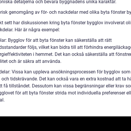
toniska detaljerna och bevara byggnadens unika karaktär.
orisk genomgång av för- och nackdelar med olika byta fönster b
kt sett har diskussionen kring byta fönster bygglov involverat oli
kdelar. Här är några exempel:
lar: Bygglov för att byta fönster kan säkerställa att rätt
standarder följs, vilket kan bidra till att förhindra energiläcka
gieffektiviteten i hemmet. Det kan också säkerställa att fönstre
itet och är säkra att använda.
delar: Vissa kan uppleva ansökningsprocessen för bygglov som
g och tidskrävande. Det kan också vara en extra kostnad att ta 
 att få tillståndet. Dessutom kan vissa begränsningar eller krav so
lovet för att byta fönster strida mot individuella preferenser ell
al.