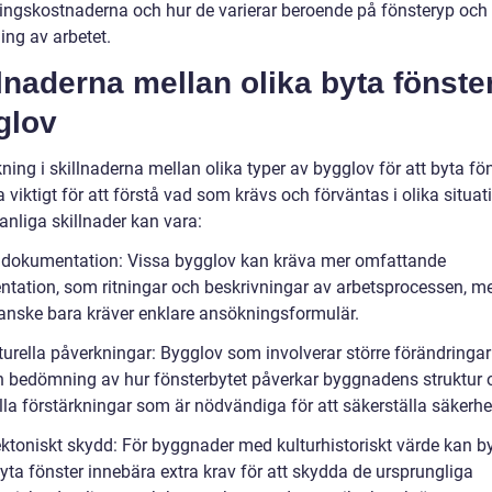
ringskostnaderna och hur de varierar beroende på fönsteryp och
ing av arbetet.
lnaderna mellan olika byta fönste
glov
ing i skillnaderna mellan olika typer av bygglov för att byta fö
 viktigt för att förstå vad som krävs och förväntas i olika situat
anliga skillnader kan vara:
a dokumentation: Vissa bygglov kan kräva mer omfattande
tation, som ritningar och beskrivningar av arbetsprocessen, 
anske bara kräver enklare ansökningsformulär.
kturella påverkningar: Bygglov som involverar större förändringa
n bedömning av hur fönsterbytet påverkar byggnadens struktur 
lla förstärkningar som är nödvändiga för att säkerställa säkerhe
tektoniskt skydd: För byggnader med kulturhistoriskt värde kan b
byta fönster innebära extra krav för att skydda de ursprungliga