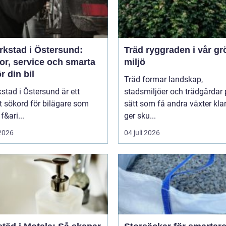
rkstad i Östersund:
Träd ryggraden i vår gröna
or, service och smarta
miljö
ör din bil
Träd formar landskap,
kstad i Östersund är ett
stadsmiljöer och trädgårdar 
t sökord för bilägare som
sätt som få andra växter klar
f&ari...
ger sku...
 2026
04 juli 2026