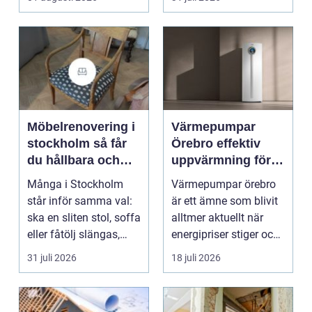
smu...
Möbelrenovering i
Värmepumpar
stockholm så får
Örebro effektiv
du hållbara och
uppvärmning för
vackra möbler
hus och
Många i Stockholm
Värmepumpar örebro
fastigheter
står inför samma val:
är ett ämne som blivit
ska en sliten stol, soffa
alltmer aktuellt när
eller fåtölj slängas,
energipriser stiger och
säljas billi...
fler vill sän...
31 juli 2026
18 juli 2026