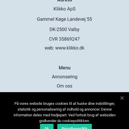
web:
www.klikko.dk
Menu
Annonsering
Om oss
Cookies
På vores website bruges cookies til at huske dine indstillinger,
Kontakta oss
statistik og personalisering af indhold og annoncer. Denne
Sitemap
information deles med tredjepart. Ved fortsat brug af websiden
godkender du cookiepolitikken.
Ok
Privatlivspolitik