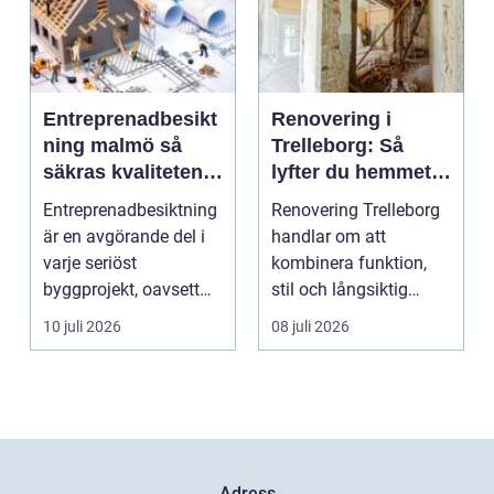
Entreprenadbesikt
Renovering i
ning malmö så
Trelleborg: Så
säkras kvaliteten i
lyfter du hemmet
byggprojekt
på ett smart sätt
Entreprenadbesiktning
Renovering Trelleborg
är en avgörande del i
handlar om att
varje seriöst
kombinera funktion,
byggprojekt, oavsett
stil och långsiktig
om det handlar om en
ekonomi i samma p...
10 juli 2026
08 juli 2026
...
Adress