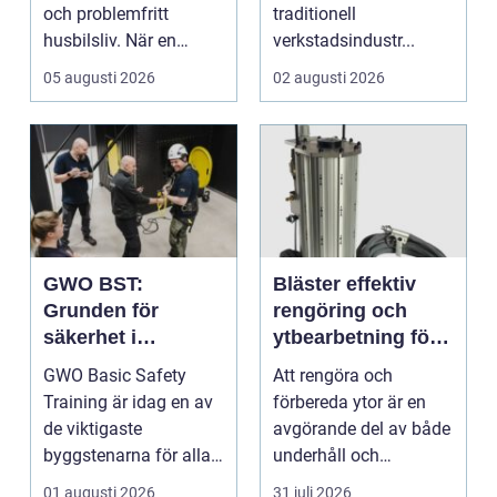
och problemfritt
traditionell
husbilsliv. När en
verkstadsindustr...
husbil ...
05 augusti 2026
02 augusti 2026
GWO BST:
Bläster effektiv
Grunden för
rengöring och
säkerhet i
ytbearbetning för
vindkraftsbransch
proffs och
GWO Basic Safety
Att rengöra och
en
hantverkare
Training är idag en av
förbereda ytor är en
de viktigaste
avgörande del av både
byggstenarna för alla
underhåll och
som vill arbet...
renovering. Färg, rost,
01 augusti 2026
31 juli 2026