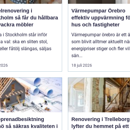
lrenovering i
Värmepumpar Örebro
 får du hållbara
effektiv uppvärmning f
vackra möbler
hus och fastigheter
 i Stockholm står inför
Värmepumpar örebro är ett
val: ska en sliten stol,
som blivit alltmer aktuellt nä
eller fåtölj slängas, säljas
energipriser stiger och fler vil
sän...
 2026
18 juli 2026
eprenadbesiktning
Renovering i Trelleborg
liteten i
lyfter du hemmet på ett