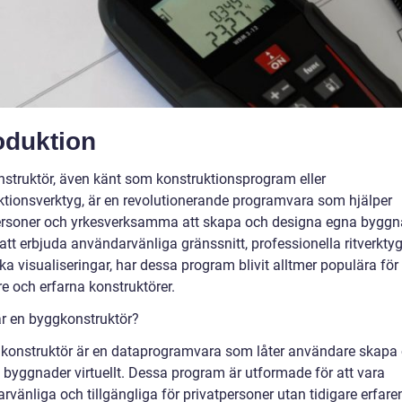
oduktion
struktör, även känt som konstruktionsprogram eller
ktionsverktyg, är en revolutionerande programvara som hjälper
ersoner och yrkesverksamma att skapa och designa egna byggn
tt erbjuda användarvänliga gränssnitt, professionella ritverkty
ska visualiseringar, har dessa program blivit alltmer populära fö
e och erfarna konstruktörer.
är en byggkonstruktör?
konstruktör är en dataprogramvara som låter användare skapa
 byggnader virtuellt. Dessa program är utformade för att vara
vänliga och tillgängliga för privatpersoner utan tidigare erfare