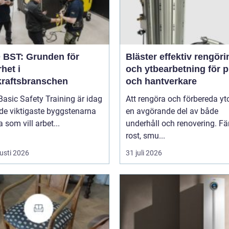
BST: Grunden för
Bläster effektiv rengöring
het i
och ytbearbetning för p
kraftsbranschen
och hantverkare
asic Safety Training är idag
Att rengöra och förbereda yto
de viktigaste byggstenarna
en avgörande del av både
a som vill arbet...
underhåll och renovering. Fä
rost, smu...
usti 2026
31 juli 2026