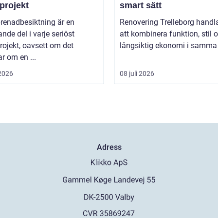
projekt
smart sätt
renadbesiktning är en
Renovering Trelleborg handl
nde del i varje seriöst
att kombinera funktion, stil 
ojekt, oavsett om det
långsiktig ekonomi i samma 
r om en ...
 2026
08 juli 2026
Adress