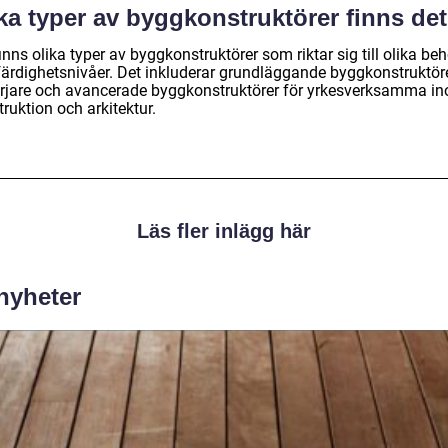
ka typer av byggkonstruktörer finns de
inns olika typer av byggkonstruktörer som riktar sig till olika be
färdighetsnivåer. Det inkluderar grundläggande byggkonstruktöre
rjare och avancerade byggkonstruktörer för yrkesverksamma i
ruktion och arkitektur.
Läs fler inlägg här
 nyheter