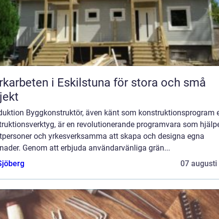
karbeten i Eskilstuna för stora och små
jekt
oduktion Byggkonstruktör, även känt som konstruktionsprogram e
truktionsverktyg, är en revolutionerande programvara som hjälp
atpersoner och yrkesverksamma att skapa och designa egna
nader. Genom att erbjuda användarvänliga grän...
Sjöberg
07 augusti