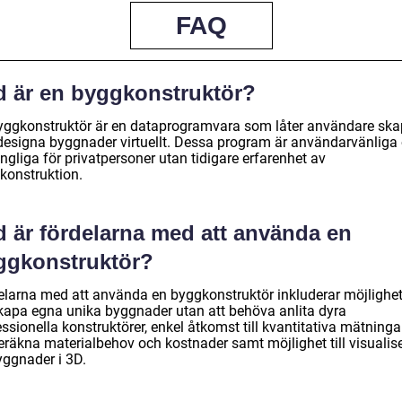
FAQ
d är en byggkonstruktör?
yggkonstruktör är en dataprogramvara som låter användare sk
designa byggnader virtuellt. Dessa program är användarvänliga
ängliga för privatpersoner utan tidigare erfarenhet av
konstruktion.
d är fördelarna med att använda en
ggkonstruktör?
elarna med att använda en byggkonstruktör inkluderar möjlighe
skapa egna unika byggnader utan att behöva anlita dyra
ssionella konstruktörer, enkel åtkomst till kvantitativa mätninga
beräkna materialbehov och kostnader samt möjlighet till visualis
yggnader i 3D.