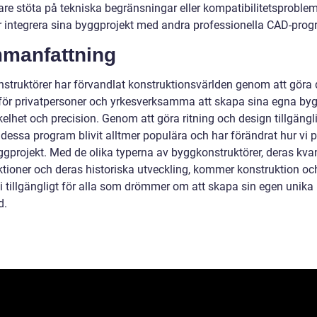
re stöta på tekniska begränsningar eller kompatibilitetsproblem
r integrera sina byggprojekt med andra professionella CAD-prog
manfattning
struktörer har förvandlat konstruktionsvärlden genom att göra 
 för privatpersoner och yrkesverksamma att skapa sina egna by
lhet och precision. Genom att göra ritning och design tillgängli
 dessa program blivit alltmer populära och har förändrat hur vi 
ggprojekt. Med de olika typerna av byggkonstruktörer, deras kvan
tioner och deras historiska utveckling, kommer konstruktion oc
li tillgängligt för alla som drömmer om att skapa sin egen unika
d.