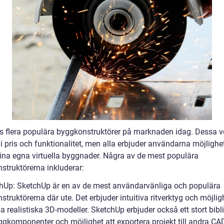
ns flera populära byggkonstruktörer på marknaden idag. Dessa v
 i pris och funktionalitet, men alla erbjuder användarna möjlighe
ina egna virtuella byggnader. Några av de mest populära
struktörerna inkluderar:
hUp: SketchUp är en av de mest användarvänliga och populära
truktörerna där ute. Det erbjuder intuitiva ritverktyg och möjli
a realistiska 3D-modeller. SketchUp erbjuder också ett stort bibl
gkomponenter och möjlighet att exportera projekt till andra CA