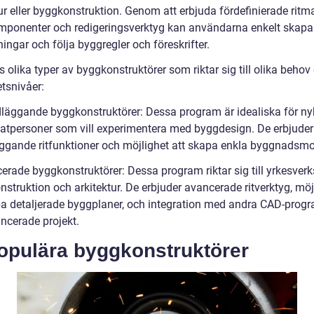
ur eller byggkonstruktion. Genom att erbjuda fördefinierade ritma
ponenter och redigeringsverktyg kan användarna enkelt skapa
ingar och följa byggregler och föreskrifter.
s olika typer av byggkonstruktörer som riktar sig till olika behov
tsnivåer:
läggande byggkonstruktörer: Dessa program är idealiska för ny
vatpersoner som vill experimentera med byggdesign. De erbjuder
ggande ritfunktioner och möjlighet att skapa enkla byggnadsmod
erade byggkonstruktörer: Dessa program riktar sig till yrkesv
struktion och arkitektur. De erbjuder avancerade ritverktyg, möj
pa detaljerade byggplaner, och integration med andra CAD-progr
ncerade projekt.
Populära byggkonstruktörer