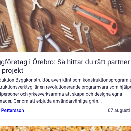
gföretag i Örebro: Så hittar du rätt partner
t projekt
oduktion Byggkonstruktör, även känt som konstruktionsprogram e
truktionsverktyg, är en revolutionerande programvara som hjälp
atpersoner och yrkesverksamma att skapa och designa egna
nader. Genom att erbjuda användarvänliga grän...
e Pettersson
07 augusti