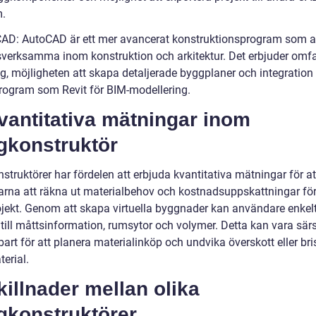
.
AD: AutoCAD är ett mer avancerat konstruktionsprogram som 
sverksamma inom konstruktion och arkitektur. Det erbjuder omf
tyg, möjligheten att skapa detaljerade byggplaner och integratio
rogram som Revit för BIM-modellering.
vantitativa mätningar inom
gkonstruktör
truktörer har fördelen att erbjuda kvantitativa mätningar för at
rna att räkna ut materialbehov och kostnadsuppskattningar för
jekt. Genom att skapa virtuella byggnader kan användare enkelt
 till måttsinformation, rumsytor och volymer. Detta kan vara särs
rt för att planera materialinköp och undvika överskott eller bris
erial.
killnader mellan olika
gkonstruktörer