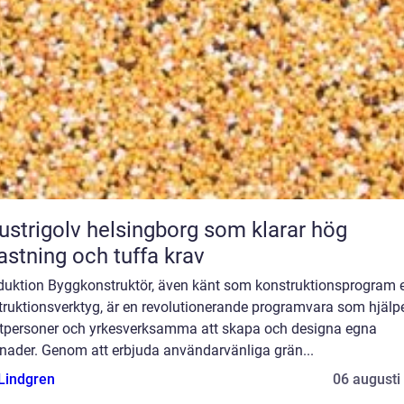
ustrigolv helsingborg som klarar hög
astning och tuffa krav
oduktion Byggkonstruktör, även känt som konstruktionsprogram e
truktionsverktyg, är en revolutionerande programvara som hjälp
atpersoner och yrkesverksamma att skapa och designa egna
nader. Genom att erbjuda användarvänliga grän...
 Lindgren
06 augusti