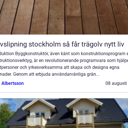
Golvslipning stockholm så får trägolv nytt liv
oduktion Byggkonstruktör, även känt som konstruktionsprogram e
truktionsverktyg, är en revolutionerande programvara som hjälp
atpersoner och yrkesverksamma att skapa och designa egna
nader. Genom att erbjuda användarvänliga grän...
a Albertsson
08 augusti