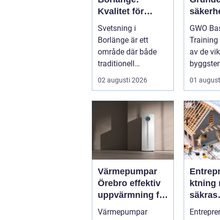
Kvalitet för
säkerhe
industri och
vindkr
Svetsning i
GWO Bas
konstruktion
chen
Borlänge är ett
Training
område där både
av de vik
traditionell
byggsten
verkstadsindustr...
alla som 
02 augusti 2026
01 august
Värmepumpar
Entrep
Örebro effektiv
ktning 
uppvärmning för
säkras
hus och
kvalitet
Värmepumpar
Entrepre
fastigheter
byggpr