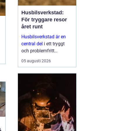
Husbilsverkstad:
För tryggare resor
året runt
Husbilsverkstad är en
central del
i ett tryggt
och problemfritt
husbilsliv. När en husbil
05 augusti 2026
används som både
fordon och hem ...