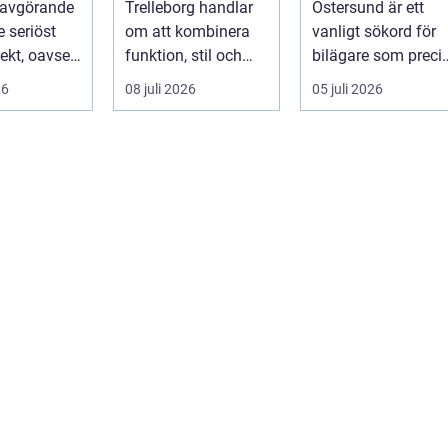
 avgörande
Trelleborg handlar
Östersund är ett
je seriöst
om att kombinera
vanligt sökord för
ekt, oavsett
funktion, stil och
bilägare som preci
handlar om
långsiktig ekonomi i
f&ari...
26
08 juli 2026
05 juli 2026
samma p...