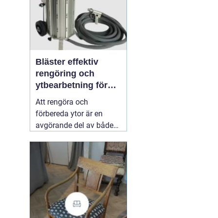
Bläster effektiv
rengöring och
ytbearbetning för
proffs och
Att rengöra och
hantverkare
förbereda ytor är en
avgörande del av både
underhåll och
renovering. Färg, rost,
smuts och gamla
beläggningar gör att
material åldras snabbare
och försämrar
slutresultatet vid