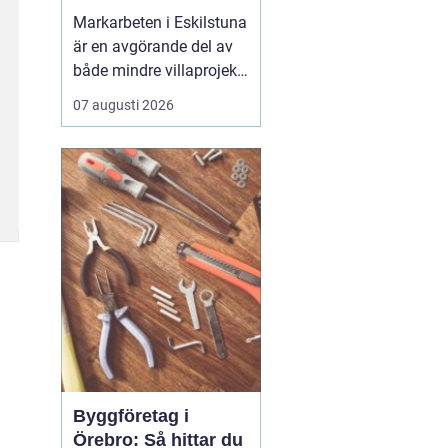
Markarbeten i Eskilstuna
är en avgörande del av
både mindre villaprojekt
och större
07 augusti 2026
byggsatsningar, och rätt
utförda arbeten skapar
en stabil grund för allt
som ska byggas
ovanpå. När marken
förbere...
Byggföretag i
Örebro: Så hittar du