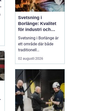
m
Svetsning i
Borlänge: Kvalitet
för industri och
konstruktion
Svetsning i Borlänge är
ett område där både
traditionell
verkstadsindustri och
02 augusti 2026
moderna
konstruktionsprojekt
möts. I takt med att
kraven på hållbara
lösningar och hög
produktionssäkerhet ö...