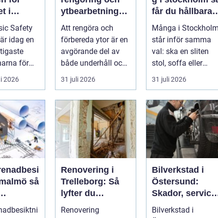
t i
ytbearbetning
får du hållbara
aftsbrans
för proffs och
och vackra
ic Safety
Att rengöra och
Många i Stockhol
hantverkare
möbler
 är idag en
förbereda ytor är en
står inför samma
tigaste
avgörande del av
val: ska en sliten
arna för
både underhåll och
stol, soffa eller
vill arbet...
renovering. Färg,
fåtölj slängas,
i 2026
31 juli 2026
31 juli 2026
rost, smu...
säljas billi...
renadbesi
Renovering i
Bilverkstad i
malmö så
Trelleborg: Så
Östersund:
lyfter du
Skador, service
en i
hemmet på ett
och smarta val
nadbesiktni
Renovering
Bilverkstad i
ojekt
smart sätt
för din bil