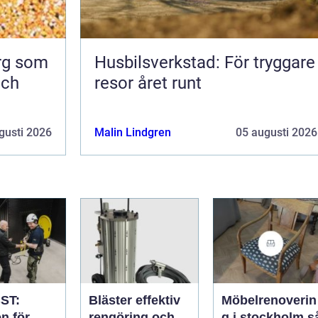
org som
Husbilsverkstad: För tryggare
och
resor året runt
gusti 2026
Malin Lindgren
05 augusti 2026
ST:
Bläster effektiv
Möbelrenoverin
n för
rengöring och
g i stockholm så