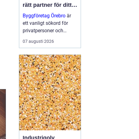
rätt partner för ditt
projekt
Byggföretag Örebro
är
ett vanligt sökord för
privatpersoner och
företag som planerar att
07 augusti 2026
bygga nytt, renovera eller
skapa mer yta runt
huset. Många vill ha en
trygg by...
Industrigolv