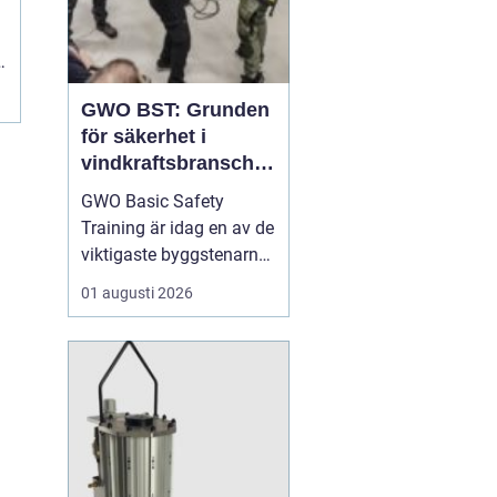
s
GWO BST: Grunden
för säkerhet i
vindkraftsbransche
n
GWO Basic Safety
Training är idag en av de
viktigaste byggstenarna
för alla som vill arbeta
01 augusti 2026
professionellt inom
vindkraft. Utbildningen
skapar en gemensam
säkerhetsnivå i en
bransch där jobbet ofta
sker långt frå...