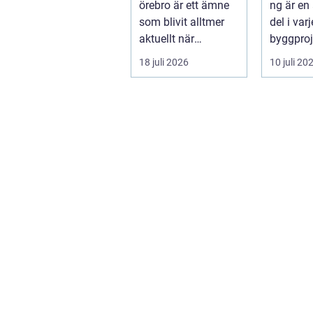
örebro är ett ämne
ng är en
som blivit alltmer
del i var
aktuellt när
byggproj
energipriser stiger
om det 
18 juli 2026
10 juli 20
och fler vill sän...
en ...