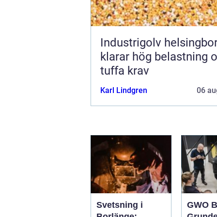
Industrigolv helsingb
klarar hög belastning 
tuffa krav
Karl Lindgren
06 au
Svetsning i
GWO B
Borlänge:
Grunde