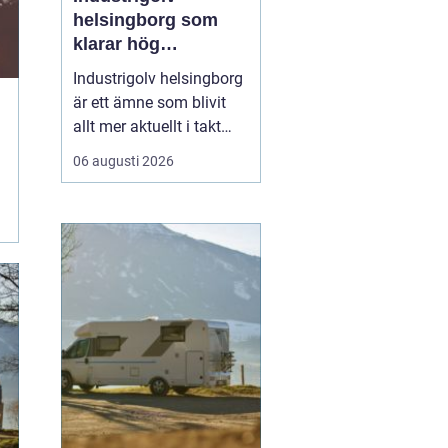
helsingborg som
klarar hög
belastning och tuffa
Industrigolv helsingborg
krav
är ett ämne som blivit
allt mer aktuellt i takt
med att fler
06 augusti 2026
verksamheter söker
hållbara, säkra och
lättskötta golvlösningar.
I moderna
produktionsmiljöer
behöver golvet vara mer
än bara en slityta. Golvet
ska tåla tung trafi...