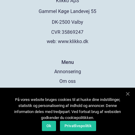
web:
www.klikko.dk
Menu
Annonsering
Om oss
Cookies
På vores website bruges cookies til at huske dine indstillinger,
Kontakta oss
statistik og personalisering af indhold og annoncer. Denne
Sitemap
information deles med tredjepart. Ved fortsat brug af websiden
godkender du cookiepolitikken.
Ok
Privatlivspolitik