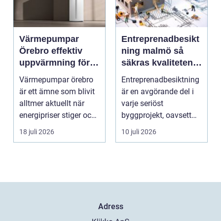
Värmepumpar
Entreprenadbesikt
Örebro effektiv
ning malmö så
uppvärmning för
säkras kvaliteten i
hus och
byggprojekt
Värmepumpar örebro
Entreprenadbesiktning
fastigheter
är ett ämne som blivit
är en avgörande del i
alltmer aktuellt när
varje seriöst
energipriser stiger och
byggprojekt, oavsett
fler vill sän...
om det handlar om en
18 juli 2026
10 juli 2026
...
Adress