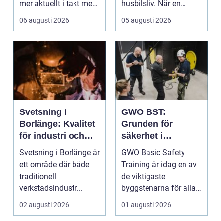
mer aktuellt i takt med
husbilsliv. När en
att fler verksamheter
husbil ...
06 augusti 2026
05 augusti 2026
s...
Svetsning i
GWO BST:
Borlänge: Kvalitet
Grunden för
för industri och
säkerhet i
konstruktion
vindkraftsbransch
Svetsning i Borlänge är
GWO Basic Safety
en
ett område där både
Training är idag en av
traditionell
de viktigaste
verkstadsindustr...
byggstenarna för alla
som vill arbet...
02 augusti 2026
01 augusti 2026