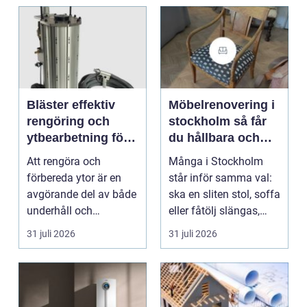
Bläster effektiv
Möbelrenovering i
rengöring och
stockholm så får
ytbearbetning för
du hållbara och
proffs och
vackra möbler
Att rengöra och
Många i Stockholm
hantverkare
förbereda ytor är en
står inför samma val:
avgörande del av både
ska en sliten stol, soffa
underhåll och
eller fåtölj slängas,
renovering. Färg, rost,
säljas billi...
31 juli 2026
31 juli 2026
smu...