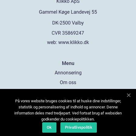
web:
www.klikko.dk
Menu
Annonsering
Om oss
Cookies
På vores website bruges cookies til at huske dine indstillinger,
Kontakta oss
statistik og personalisering af indhold og annoncer. Denne
Sitemap
information deles med tredjepart. Ved fortsat brug af websiden
godkender du cookiepolitikken.
Ok
Privatlivspolitik