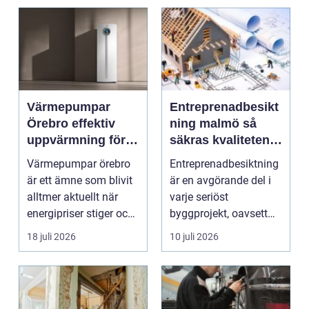
Värmepumpar
Entreprenadbesikt
Örebro effektiv
ning malmö så
uppvärmning för
säkras kvaliteten i
hus och
byggprojekt
Värmepumpar örebro
Entreprenadbesiktning
fastigheter
är ett ämne som blivit
är en avgörande del i
alltmer aktuellt när
varje seriöst
energipriser stiger och
byggprojekt, oavsett
fler vill sän...
om det handlar om en
18 juli 2026
10 juli 2026
...