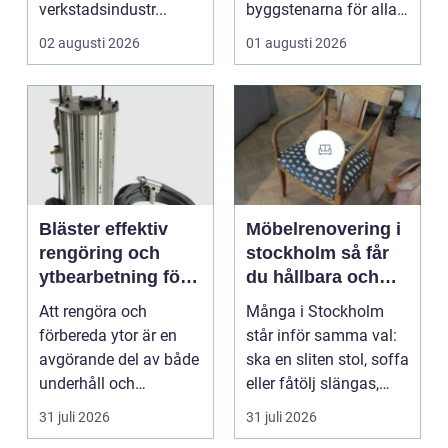
verkstadsindustr...
byggstenarna för alla
som vill arbet...
02 augusti 2026
01 augusti 2026
Bläster effektiv
Möbelrenovering i
rengöring och
stockholm så får
ytbearbetning för
du hållbara och
proffs och
vackra möbler
Att rengöra och
Många i Stockholm
hantverkare
förbereda ytor är en
står inför samma val:
avgörande del av både
ska en sliten stol, soffa
underhåll och
eller fåtölj slängas,
renovering. Färg, rost,
säljas billi...
31 juli 2026
31 juli 2026
smu...