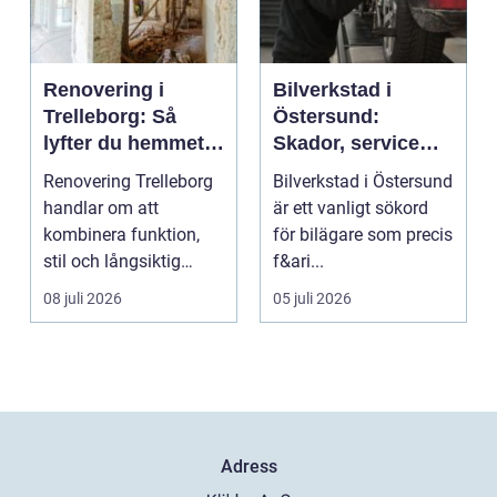
Renovering i
Bilverkstad i
Trelleborg: Så
Östersund:
lyfter du hemmet
Skador, service
på ett smart sätt
och smarta val för
Renovering Trelleborg
Bilverkstad i Östersund
din bil
handlar om att
är ett vanligt sökord
kombinera funktion,
för bilägare som precis
stil och långsiktig
f&ari...
ekonomi i samma p...
08 juli 2026
05 juli 2026
Adress