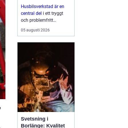
Husbilsverkstad är en
central del
i ett tryggt
och problemfritt
husbilsliv. När en husbil
05 augusti 2026
används som både
fordon och hem ...
”
Svetsning i
Borlänge: Kvalitet