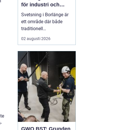
n
för industri och
konstruktion
Svetsning i Borlänge är
ett område där både
traditionell
verkstadsindustri och
02 augusti 2026
moderna
konstruktionsprojekt
möts. I takt med att
kraven på hållbara
lösningar och hög
produktionssäkerhet ö...
te
-
GWO BST: Grunden