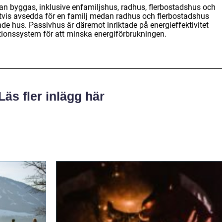
kan byggas, inklusive enfamiljshus, radhus, flerbostadshus och
gtvis avsedda för en familj medan radhus och flerbostadshus
nde hus. Passivhus är däremot inriktade på energieffektivitet
ationssystem för att minska energiförbrukningen.
Läs fler inlägg här