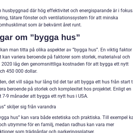
m husbyggnad där hög effektivitet och energisparande är i fokus
ing, tätare fönster och ventilationssystem för att minska
nomhusklimat som är bekvämt året runt.
ngar om ”bygga hus”
 kan man titta på olika aspekter av ”bygga hus”. En viktig faktor
et kan variera beroende på faktorer som storlek, materialval och
ån 2020 låg den genomsnittliga kostnaden för att bygga ett nytt
ch 450 000 dollar.
 det vill säga hur lång tid det tar att bygga ett hus från start ti
era beroende på storlek och komplexitet hos projektet. Enligt en
t 7-9 månader att bygga ett nytt hus i USA.
” skiljer sig från varandra
bygga hus” kan vara både estetiska och praktiska. Till exempel k
 och utrymme för en familj, medan radhus kan vara mer
ktioner som trädgårdar och parkeringsplatser.