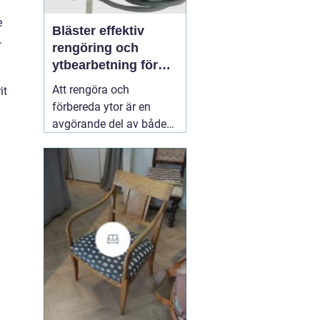
e
Bläster effektiv
.
rengöring och
ytbearbetning för
proffs och
Att rengöra och
it
hantverkare
förbereda ytor är en
avgörande del av både
underhåll och
renovering. Färg, rost,
smuts och gamla
beläggningar gör att
material åldras snabbare
och försämrar
slutresultatet vid
målning eller annan
behandling. Här
31 juli
2026