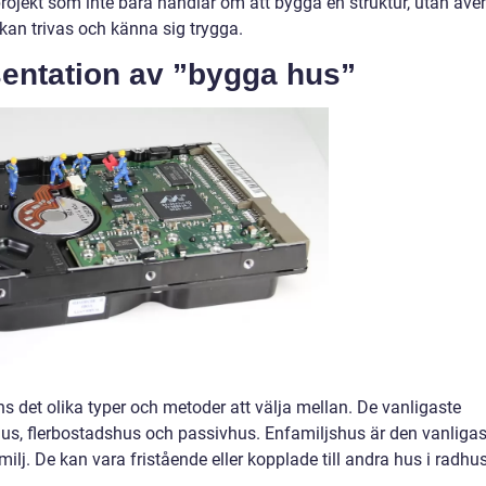
projekt som inte bara handlar om att bygga en struktur, utan äve
an trivas och känna sig trygga.
entation av ”bygga hus”
s det olika typer och metoder att välja mellan. De vanligaste
hus, flerbostadshus och passivhus. Enfamiljshus är den vanligas
lj. De kan vara fristående eller kopplade till andra hus i radhus