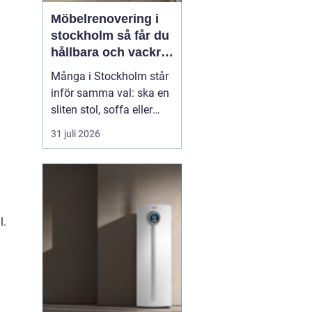
Möbelrenovering i
stockholm så får du
hållbara och vackra
möbler
Många i Stockholm står
inför samma val: ska en
sliten stol, soffa eller
fåtölj slängas, säljas
31 juli 2026
billigt eller renoveras?
Allt fler väljer att satsa
på hantverksmässig
möbelrenovering istället
för nyköp. Resultatet blir
l.
ofta både mer personligt,
mer h...