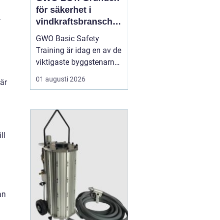
för säkerhet i
.
vindkraftsbransche
n
GWO Basic Safety
Training är idag en av de
viktigaste byggstenarna
för alla som vill arbeta
01 augusti 2026
 är
professionellt inom
vindkraft. Utbildningen
skapar en gemensam
säkerhetsnivå i en
bransch där jobbet ofta
ll
sker långt frå...
an