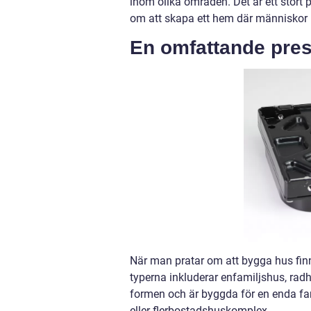
inom olika områden. Det är ett stort 
om att skapa ett hem där människor k
En omfattande pres
När man pratar om att bygga hus finn
typerna inkluderar enfamiljshus, rad
formen och är byggda för en enda fami
eller flerbostadshuskomplex.