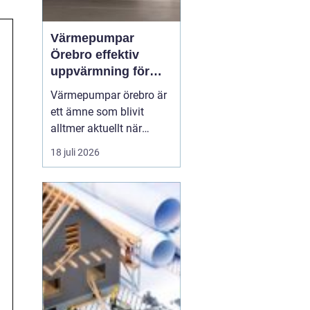
Värmepumpar
Örebro effektiv
uppvärmning för
hus och fastigheter
Värmepumpar örebro är
ett ämne som blivit
alltmer aktuellt när
energipriser stiger och
18 juli 2026
fler vill sänka sina
driftskostnader
samtidigt som
klimatpåverkan minskar.
Många villaägare och
fastighetsägare i
regionen tittar på hur de
kan byta från direktver...