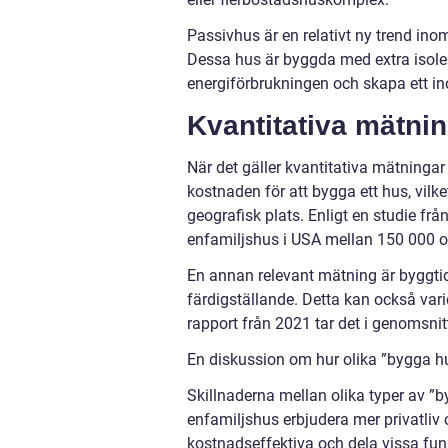
Passivhus är en relativt ny trend ino
Dessa hus är byggda med extra isoler
energiförbrukningen och skapa ett i
Kvantitativa mätni
När det gäller kvantitativa mätningar
kostnaden för att bygga ett hus, vilk
geografisk plats. Enligt en studie fr
enfamiljshus i USA mellan 150 000 o
En annan relevant mätning är byggtiden,
färdigställande. Detta kan också vari
rapport från 2021 tar det i genomsnit
En diskussion om hur olika ”bygga hus
Skillnaderna mellan olika typer av ”
enfamiljshus erbjudera mer privatliv
kostnadseffektiva och dela vissa fun