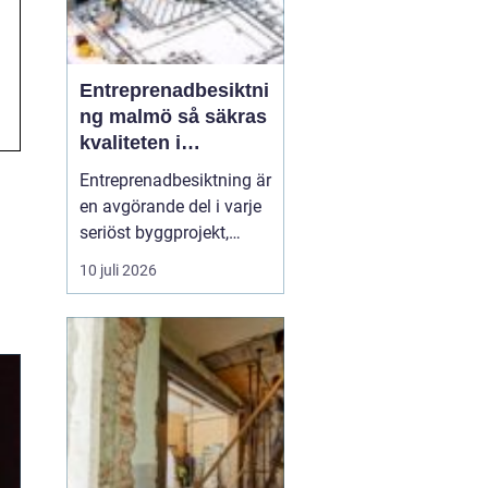
Entreprenadbesiktni
ng malmö så säkras
kvaliteten i
byggprojekt
Entreprenadbesiktning är
en avgörande del i varje
seriöst byggprojekt,
oavsett om det handlar
10 juli 2026
om en mindre
villarenovering eller en
större
bostadsrättsförening
som byggs om. Syftet är
att få en oberoende och
professionell granskning
av entreprenaden ...