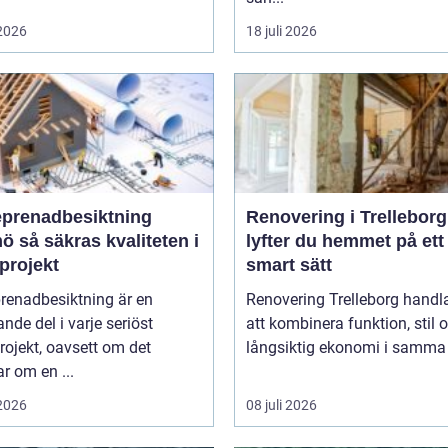
 2026
18 juli 2026
eprenadbesiktning
Renovering i Trelleborg
liteten i
lyfter du hemmet på ett
projekt
smart sätt
renadbesiktning är en
Renovering Trelleborg handl
nde del i varje seriöst
att kombinera funktion, stil 
ojekt, oavsett om det
långsiktig ekonomi i samma 
r om en ...
 2026
08 juli 2026