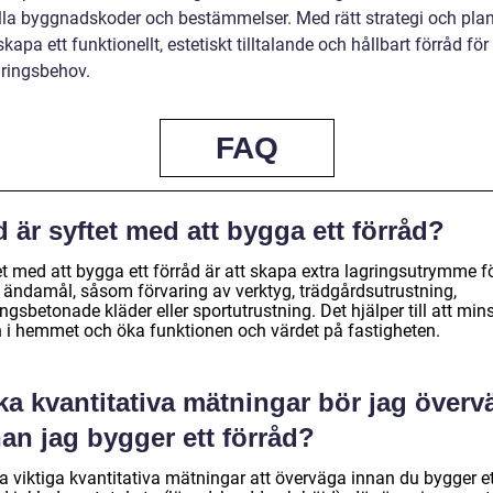
lla byggnadskoder och bestämmelser. Med rätt strategi och pla
kapa ett funktionellt, estetiskt tilltalande och hållbart förråd för
gringsbehov.
FAQ
 är syftet med att bygga ett förråd?
et med att bygga ett förråd är att skapa extra lagringsutrymme f
a ändamål, såsom förvaring av verktyg, trädgårdsutrustning,
gsbetonade kläder eller sportutrustning. Det hjälper till att min
n i hemmet och öka funktionen och värdet på fastigheten.
ka kvantitativa mätningar bör jag överv
an jag bygger ett förråd?
a viktiga kvantitativa mätningar att överväga innan du bygger et