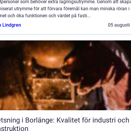
atpersoner som behöver extra lagringsutrymme. Genom att skapa
niserat utrymme för att förvara föremål kan man minska röran i
et och öka funktionen och värdet på fasti...
n Lindgren
05 augusti
tsning i Borlänge: Kvalitet för industri och
struktion