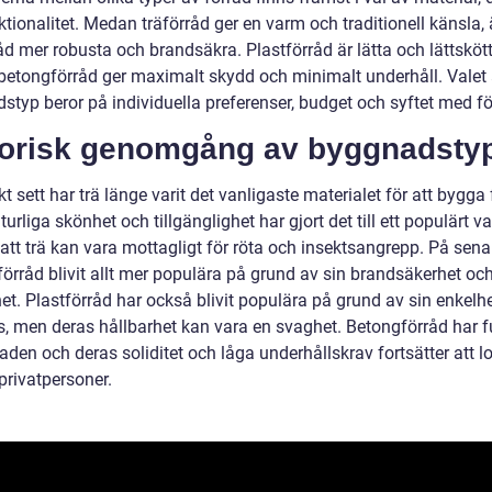
tionalitet. Medan träförråd ger en varm och traditionell känsla, 
åd mer robusta och brandsäkra. Plastförråd är lätta och lättskött
etongförråd ger maximalt skydd och minimalt underhåll. Valet
styp beror på individuella preferenser, budget och syftet med fö
torisk genomgång av byggnadsty
kt sett har trä länge varit det vanligaste materialet för att bygga 
urliga skönhet och tillgänglighet har gjort det till ett populärt v
att trä kan vara mottagligt för röta och insektsangrepp. På senar
förråd blivit allt mer populära på grund av sin brandsäkerhet oc
et. Plastförråd har också blivit populära på grund av sin enkelh
s, men deras hållbarhet kan vara en svaghet. Betongförråd har fu
den och deras soliditet och låga underhållskrav fortsätter att l
rivatpersoner.