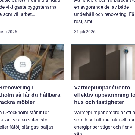
de viktigaste byggstenarna
en avgörande del av både
a som vill arbet...
underhåll och renovering. Fä
rost, smu...
usti 2026
31 juli 2026
lrenovering i
Värmepumpar Örebro
 får du hållbara
effektiv uppvärmning f
vackra möbler
hus och fastigheter
 i Stockholm står inför
Värmepumpar örebro är ett
val: ska en sliten stol,
som blivit alltmer aktuellt nä
eller fåtölj slängas, säljas
energipriser stiger och fler vil
sän...