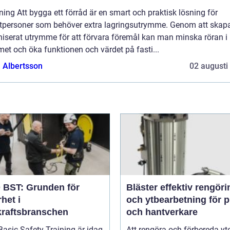
ning Att bygga ett förråd är en smart och praktisk lösning för
atpersoner som behöver extra lagringsutrymme. Genom att skapa
niserat utrymme för att förvara föremål kan man minska röran i
et och öka funktionen och värdet på fasti...
a Albertsson
02 augusti
BST: Grunden för
Bläster effektiv rengöring
het i
och ytbearbetning för p
kraftsbranschen
och hantverkare
asic Safety Training är idag
Att rengöra och förbereda yto