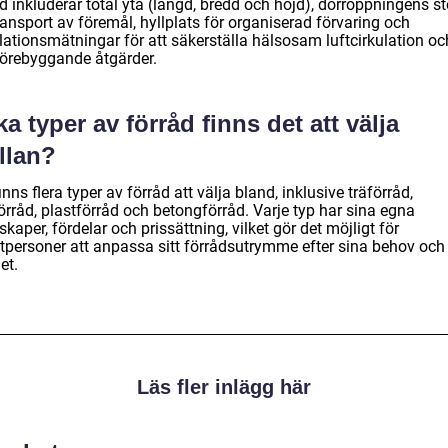
d inkluderar total yta (längd, bredd och höjd), dörröppningens st
ransport av föremål, hyllplats för organiserad förvaring och
lationsmätningar för att säkerställa hälsosam luftcirkulation oc
förebyggande åtgärder.
ka typer av förråd finns det att välja
llan?
inns flera typer av förråd att välja bland, inklusive träförråd,
örråd, plastförråd och betongförråd. Varje typ har sina egna
kaper, fördelar och prissättning, vilket gör det möjligt för
atpersoner att anpassa sitt förrådsutrymme efter sina behov och
et.
Läs fler inlägg här