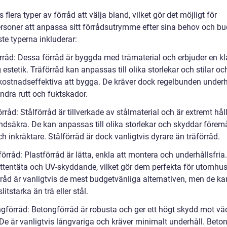
s flera typer av förråd att välja bland, vilket gör det möjligt för
ersoner att anpassa sitt förrådsutrymme efter sina behov och bu
te typerna inkluderar:
örråd: Dessa förråd är byggda med trämaterial och erbjuder en kl
estetik. Träförråd kan anpassas till olika storlekar och stilar oc
t kostnadseffektiva att bygga. De kräver dock regelbunden underh
indra rutt och fuktskador.
örråd: Stålförråd är tillverkade av stålmaterial och är extremt hål
ndsäkra. De kan anpassas till olika storlekar och skyddar förem
h inkräktare. Stålförråd är dock vanligtvis dyrare än träförråd.
förråd: Plastförråd är lätta, enkla att montera och underhållsfria
ttentäta och UV-skyddande, vilket gör dem perfekta för utomhus
rråd är vanligtvis de mest budgetvänliga alternativen, men de ka
litstarka än trä eller stål.
ngförråd: Betongförråd är robusta och ger ett högt skydd mot vä
 De är vanligtvis långvariga och kräver minimalt underhåll. Beto