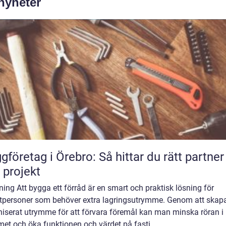
 nyheter
gföretag i Örebro: Så hittar du rätt partner
t projekt
ning Att bygga ett förråd är en smart och praktisk lösning för
atpersoner som behöver extra lagringsutrymme. Genom att skapa
niserat utrymme för att förvara föremål kan man minska röran i
et och öka funktionen och värdet på fasti...