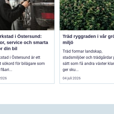
rkstad i Östersund:
Träd ryggraden i vår gröna
or, service och smarta
miljö
ör din bil
Träd formar landskap,
kstad i Östersund är ett
stadsmiljöer och trädgårdar 
t sökord för bilägare som
sätt som få andra växter klar
f&ari...
ger sku...
 2026
04 juli 2026