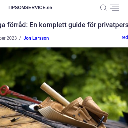
TIPSOMSERVICE.
se
a förråd: En komplett guide för privatper
red
ber 2023
Jon Larsson