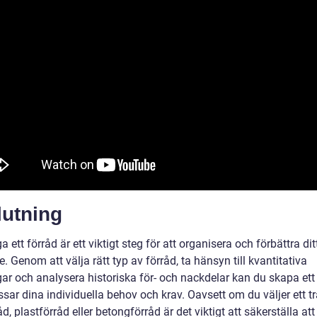
lutning
a ett förråd är ett viktigt steg för att organisera och förbättra dit
 Genom att välja rätt typ av förråd, ta hänsyn till kvantitativa
ar och analysera historiska för- och nackdelar kan du skapa ett
ar dina individuella behov och krav. Oavsett om du väljer ett tr
åd, plastförråd eller betongförråd är det viktigt att säkerställa att