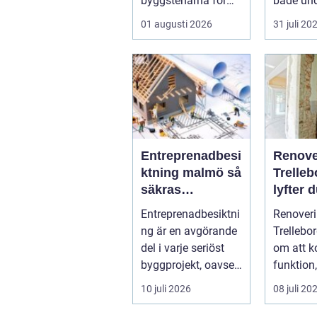
byggstenarna för
både und
alla som vill arbet...
renoverin
01 augusti 2026
31 juli 20
rost, smu
Entreprenadbesi
Renove
ktning malmö så
Trelleb
säkras
lyfter 
kvaliteten i
hemmet
Entreprenadbesiktni
Renover
byggprojekt
smart s
ng är en avgörande
Trellebo
del i varje seriöst
om att 
byggprojekt, oavsett
funktion,
om det handlar om
långsikt
10 juli 2026
08 juli 20
en ...
samma p