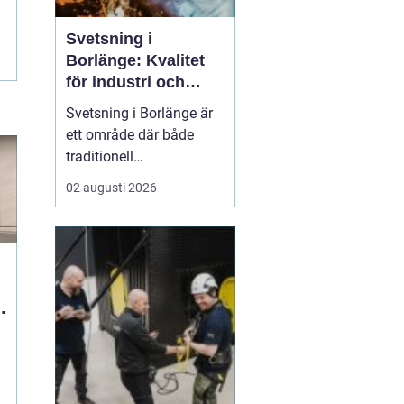
Svetsning i
Borlänge: Kvalitet
för industri och
konstruktion
Svetsning i Borlänge är
ett område där både
traditionell
verkstadsindustri och
02 augusti 2026
moderna
konstruktionsprojekt
möts. I takt med att
kraven på hållbara
lösningar och hög
r
produktionssäkerhet ö...