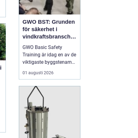
GWO BST: Grunden
för säkerhet i
vindkraftsbransche
n
GWO Basic Safety
Training är idag en av de
viktigaste byggstenarna
för alla som vill arbeta
01 augusti 2026
professionellt inom
vindkraft. Utbildningen
skapar en gemensam
säkerhetsnivå i en
bransch där jobbet ofta
sker långt frå...
r