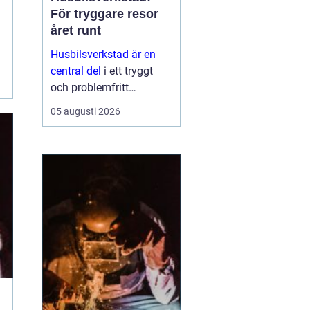
För tryggare resor
året runt
Husbilsverkstad är en
central del
i ett tryggt
och problemfritt
husbilsliv. När en husbil
05 augusti 2026
används som både
fordon och hem ...