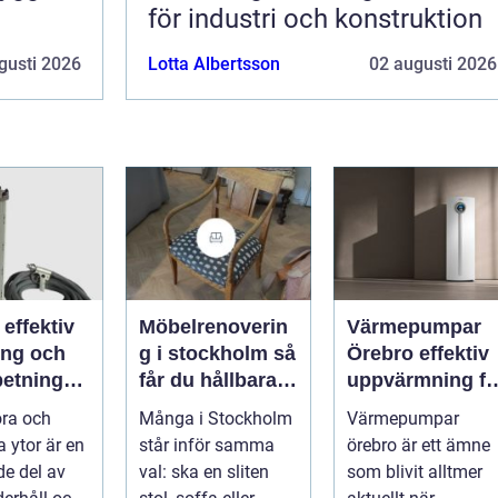
för industri och konstruktion
gusti 2026
Lotta Albertsson
02 augusti 2026
v
Möbelrenoverin
Värmepumpar
ing och
g i stockholm så
Örebro effektiv
betning
får du hållbara
uppvärmning fö
ffs och
och vackra
hus och
öra och
Många i Stockholm
Värmepumpar
rkare
möbler
fastigheter
a ytor är en
står inför samma
örebro är ett ämne
e del av
val: ska en sliten
som blivit alltmer