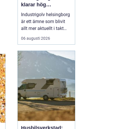
klarar hög
belastning och tuffa
Industrigolv helsingborg
krav
är ett ämne som blivit
allt mer aktuellt i takt
med att fler
06 augusti 2026
verksamheter söker
hållbara, säkra och
lättskötta golvlösningar.
I moderna
produktionsmiljöer
behöver golvet vara mer
än bara en slityta. Golvet
ska tåla tung trafi...
Husbilsverkstad: