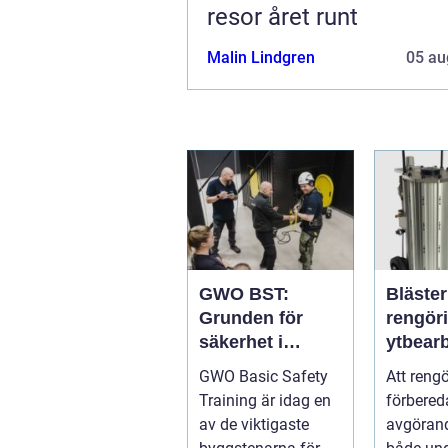
resor året runt
Malin Lindgren
05 au
GWO BST:
Bläster effekti
Grunden för
rengör
säkerhet i
ytbear
vindkraftsbrans
för pro
GWO Basic Safety
Att reng
chen
hantve
Training är idag en
förbered
av de viktigaste
avgörand