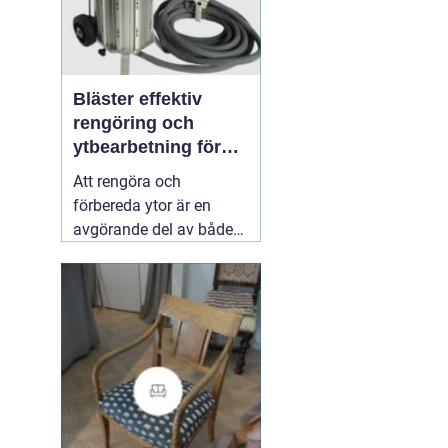
Bläster effektiv
rengöring och
ytbearbetning för
proffs och
Att rengöra och
hantverkare
förbereda ytor är en
avgörande del av både
underhåll och
renovering. Färg, rost,
smuts och gamla
beläggningar gör att
material åldras snabbare
och försämrar
slutresultatet vid
målning eller annan
behandling. Här
31 juli