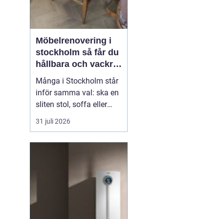
2026
Möbelrenovering i
stockholm så får du
hållbara och vackra
möbler
Många i Stockholm står
inför samma val: ska en
sliten stol, soffa eller
fåtölj slängas, säljas
31 juli 2026
billigt eller renoveras?
Allt fler väljer att satsa
på hantverksmässig
möbelrenovering istället
för nyköp. Resultatet blir
ofta både mer personligt,
mer h...