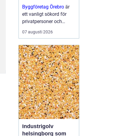
projekt
Byggföretag Örebro
är
ett vanligt sökord för
privatpersoner och
företag som planerar att
07 augusti 2026
bygga nytt, renovera eller
skapa mer yta runt
huset. Många vill ha en
trygg by...
Industrigolv
helsingborg som