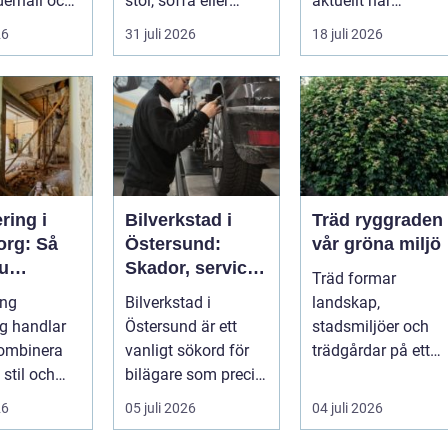
erhåll och
stol, soffa eller
aktuellt när
g. Färg,
fåtölj slängas,
energipriser stiger
26
31 juli 2026
18 juli 2026
...
säljas billi...
och fler vill sän...
ring i
Bilverkstad i
Träd ryggraden i
org: Så
Östersund:
vår gröna miljö
du
Skador, service
Träd formar
 på ett
och smarta val
ing
Bilverkstad i
landskap,
ätt
för din bil
rg handlar
Östersund är ett
stadsmiljöer och
kombinera
vanligt sökord för
trädgårdar på ett
 stil och
bilägare som precis
sätt som få andra
ig ekonomi i
f&ari...
växter klarar. De ge
26
05 juli 2026
04 juli 2026
...
sku...