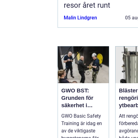
resor året runt
Malin Lindgren
05 au
GWO BST:
Bläster effekti
Grunden för
rengör
säkerhet i
ytbear
vindkraftsbrans
för pro
GWO Basic Safety
Att reng
chen
hantve
Training är idag en
förbered
av de viktigaste
avgörand