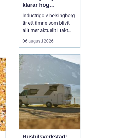
klarar hög
belastning och tuffa
Industrigolv helsingborg
krav
är ett ämne som blivit
allt mer aktuellt i takt
med att fler
06 augusti 2026
verksamheter söker
hållbara, säkra och
lättskötta golvlösningar.
I moderna
produktionsmiljöer
behöver golvet vara mer
än bara en slityta. Golvet
ska tåla tung trafi...
Husbilsverkstad: