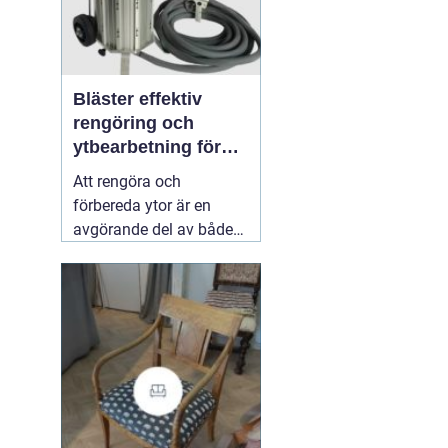
Bläster effektiv
rengöring och
ytbearbetning för
proffs och
Att rengöra och
hantverkare
förbereda ytor är en
avgörande del av både
underhåll och
renovering. Färg, rost,
smuts och gamla
beläggningar gör att
material åldras snabbare
och försämrar
slutresultatet vid
målning eller annan
behandling. Här
31 juli