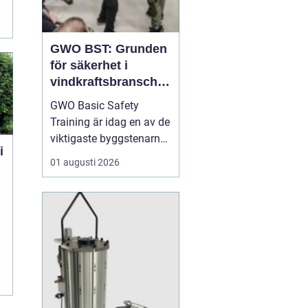
GWO BST: Grunden
för säkerhet i
vindkraftsbransche
n
GWO Basic Safety
Training är idag en av de
viktigaste byggstenarna
för alla som vill arbeta
01 augusti 2026
professionellt inom
vindkraft. Utbildningen
skapar en gemensam
säkerhetsnivå i en
bransch där jobbet ofta
sker långt frå...
r