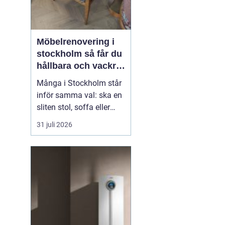
2026
Möbelrenovering i
stockholm så får du
hållbara och vackra
möbler
Många i Stockholm står
inför samma val: ska en
sliten stol, soffa eller
fåtölj slängas, säljas
31 juli 2026
billigt eller renoveras?
Allt fler väljer att satsa
på hantverksmässig
möbelrenovering istället
för nyköp. Resultatet blir
ofta både mer personligt,
mer h...