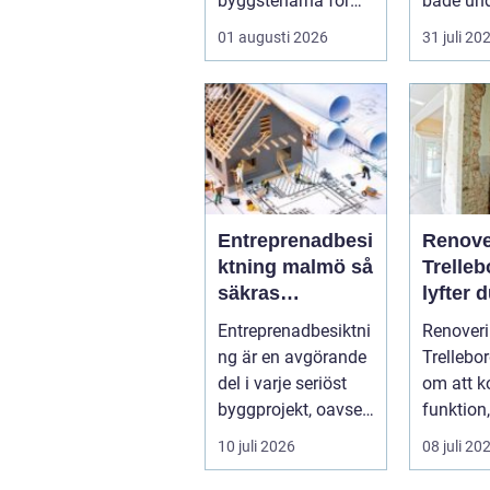
byggstenarna för
både und
alla som vill arbet...
renoverin
01 augusti 2026
31 juli 20
rost, smu
Entreprenadbesi
Renove
ktning malmö så
Trelleb
säkras
lyfter 
kvaliteten i
hemmet
Entreprenadbesiktni
Renover
byggprojekt
smart s
ng är en avgörande
Trellebo
del i varje seriöst
om att 
byggprojekt, oavsett
funktion,
om det handlar om
långsikt
10 juli 2026
08 juli 20
en ...
samma p