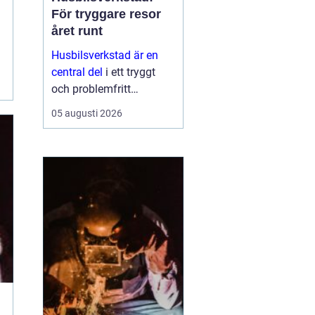
För tryggare resor
året runt
Husbilsverkstad är en
central del
i ett tryggt
och problemfritt
husbilsliv. När en husbil
05 augusti 2026
används som både
fordon och hem ...