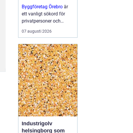
projekt
Byggföretag Örebro
är
ett vanligt sökord för
privatpersoner och
företag som planerar att
07 augusti 2026
bygga nytt, renovera eller
skapa mer yta runt
huset. Många vill ha en
trygg by...
Industrigolv
helsingborg som