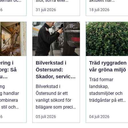
erhåll och
stol, soffa eller
aktuellt när
g. Färg,
fåtölj slängas,
energipriser stiger
26
31 juli 2026
18 juli 2026
...
säljas billi...
och fler vill sän...
ring i
Bilverkstad i
Träd ryggraden i
org: Så
Östersund:
vår gröna miljö
du
Skador, service
Träd formar
 på ett
och smarta val
ing
Bilverkstad i
landskap,
ätt
för din bil
rg handlar
Östersund är ett
stadsmiljöer och
kombinera
vanligt sökord för
trädgårdar på ett
 stil och
bilägare som precis
sätt som få andra
ig ekonomi i
f&ari...
växter klarar. De ge
26
05 juli 2026
04 juli 2026
...
sku...