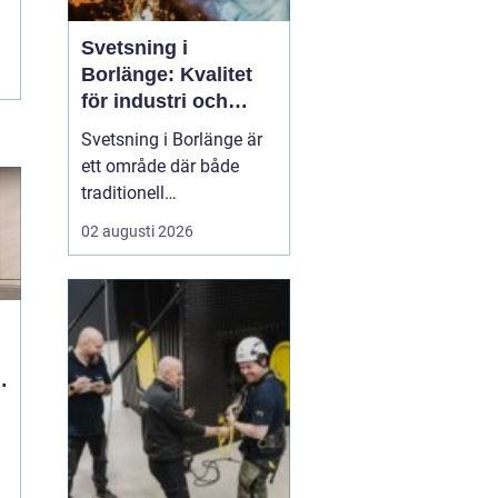
Svetsning i
Borlänge: Kvalitet
för industri och
konstruktion
Svetsning i Borlänge är
ett område där både
traditionell
verkstadsindustri och
02 augusti 2026
moderna
konstruktionsprojekt
möts. I takt med att
kraven på hållbara
lösningar och hög
r
produktionssäkerhet ö...