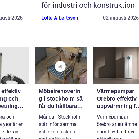
för industri och konstruktion
gusti 2026
Lotta Albertsson
02 augusti 2026
v
Möbelrenoverin
Värmepumpar
ing och
g i stockholm så
Örebro effektiv
betning
får du hållbara
uppvärmning fö
ffs och
och vackra
hus och
öra och
Många i Stockholm
Värmepumpar
rkare
möbler
fastigheter
a ytor är en
står inför samma
örebro är ett ämne
e del av
val: ska en sliten
som blivit alltmer