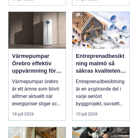
smu...
Värmepumpar
Entreprenadbesikt
Örebro effektiv
ning malmö så
uppvärmning för
säkras kvaliteten i
hus och
byggprojekt
Värmepumpar örebro
Entreprenadbesiktning
fastigheter
är ett ämne som blivit
är en avgörande del i
alltmer aktuellt när
varje seriöst
energipriser stiger och
byggprojekt, oavsett
fler vill sän...
om det handlar om en
18 juli 2026
10 juli 2026
...