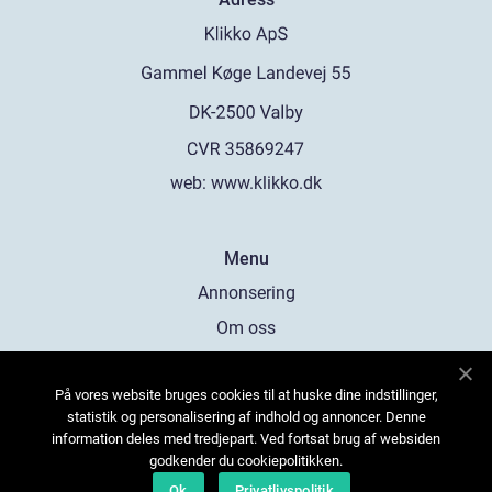
web:
www.klikko.dk
Menu
Annonsering
Om oss
Cookies
På vores website bruges cookies til at huske dine indstillinger,
Kontakta oss
statistik og personalisering af indhold og annoncer. Denne
Sitemap
information deles med tredjepart. Ved fortsat brug af websiden
godkender du cookiepolitikken.
Ok
Privatlivspolitik