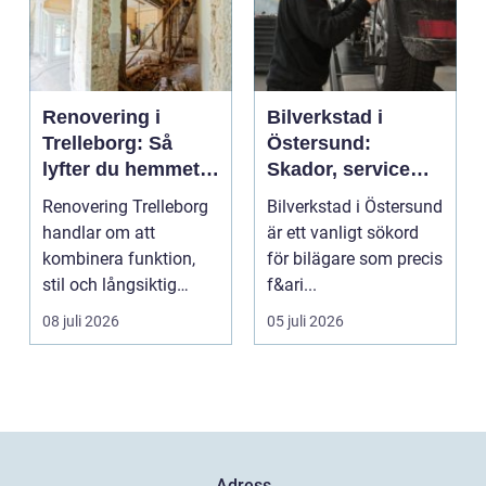
Renovering i
Bilverkstad i
Trelleborg: Så
Östersund:
lyfter du hemmet
Skador, service
på ett smart sätt
och smarta val för
Renovering Trelleborg
Bilverkstad i Östersund
din bil
handlar om att
är ett vanligt sökord
kombinera funktion,
för bilägare som precis
stil och långsiktig
f&ari...
ekonomi i samma p...
08 juli 2026
05 juli 2026
Adress