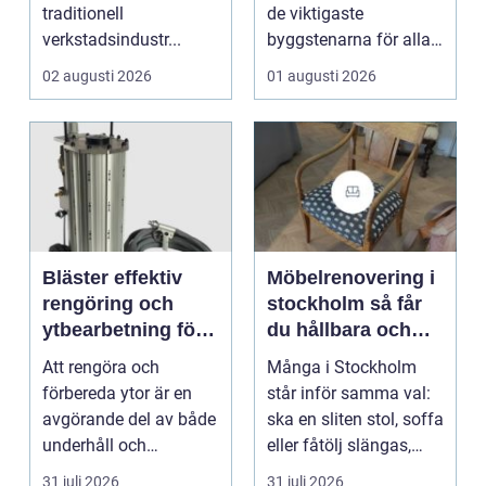
traditionell
de viktigaste
verkstadsindustr...
byggstenarna för alla
som vill arbet...
02 augusti 2026
01 augusti 2026
Bläster effektiv
Möbelrenovering i
rengöring och
stockholm så får
ytbearbetning för
du hållbara och
proffs och
vackra möbler
Att rengöra och
Många i Stockholm
hantverkare
förbereda ytor är en
står inför samma val:
avgörande del av både
ska en sliten stol, soffa
underhåll och
eller fåtölj slängas,
renovering. Färg, rost,
säljas billi...
31 juli 2026
31 juli 2026