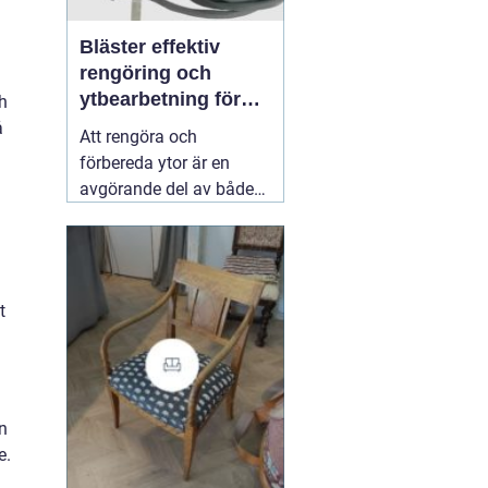
Bläster effektiv
rengöring och
ytbearbetning för
ch
proffs och
å
Att rengöra och
hantverkare
förbereda ytor är en
avgörande del av både
underhåll och
renovering. Färg, rost,
smuts och gamla
beläggningar gör att
t
material åldras snabbare
och försämrar
slutresultatet vid
målning eller annan
behandling. Här
31 juli
n
2026
e.