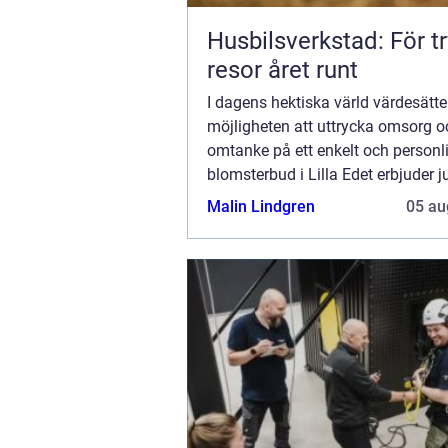
Husbilsverkstad: För t
resor året runt
I dagens hektiska värld värdesätt
möjligheten att uttrycka omsorg o
omtanke på ett enkelt och personlig
blomsterbud i Lilla Edet erbjuder j
möjligheten. Med en mycket person
Malin Lindgren
05 au