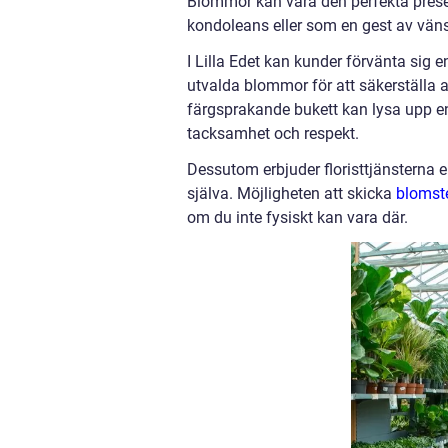
Blommor kan vara den perfekta present
kondoleans eller som en gest av vän
I Lilla Edet kan kunder förvänta sig
utvalda blommor för att säkerställa a
färgsprakande bukett kan lysa upp e
tacksamhet och respekt.
Dessutom erbjuder floristtjänsterna e
själva. Möjligheten att skicka
blomste
om du inte fysiskt kan vara där.