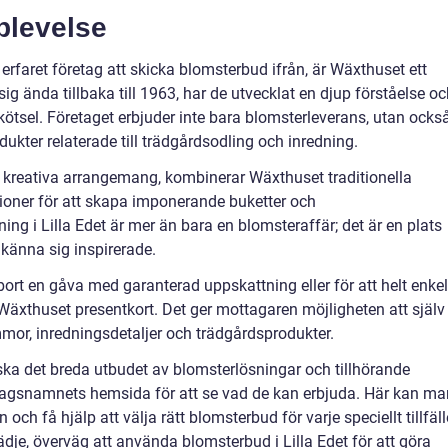
plevelse
h erfaret företag att skicka blomsterbud ifrån, är Wäxthuset ett
ig ända tillbaka till 1963, har de utvecklat en djup förståelse o
tsel. Företaget erbjuder inte bara blomsterleverans, utan ocks
odukter relaterade till trädgårdsodling och inredning.
kreativa arrangemang, kombinerar Wäxthuset traditionella
ioner för att skapa imponerande buketter och
g i Lilla Edet är mer än bara en blomsteraffär; det är en plats
 känna sig inspirerade.
bort en gåva med garanterad uppskattning eller för att helt enkel
äxthuset presentkort. Det ger mottagaren möjligheten att själv
mmor, inredningsdetaljer och trädgårdsprodukter.
rska det breda utbudet av blomsterlösningar och tillhörande
retagsnamnets hemsida för att se vad de kan erbjuda. Här kan ma
och få hjälp att välja rätt blomsterbud för varje speciellt tillfäll
lädje, överväg att använda blomsterbud i Lilla Edet för att göra