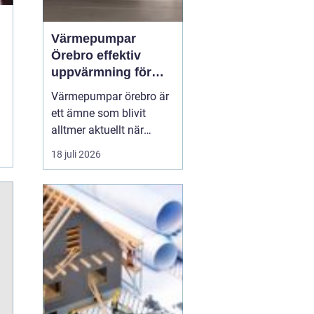
Värmepumpar
Örebro effektiv
uppvärmning för
hus och fastigheter
Värmepumpar örebro är
ett ämne som blivit
alltmer aktuellt när
energipriser stiger och
18 juli 2026
fler vill sänka sina
driftskostnader
samtidigt som
klimatpåverkan minskar.
Många villaägare och
fastighetsägare i
regionen tittar på hur de
kan byta från direktver...