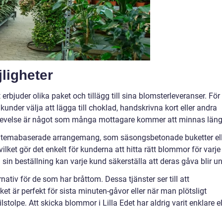
ligheter
 erbjuder olika paket och tillägg till sina blomsterleveranser. För 
under välja att lägga till choklad, handskrivna kort eller andra
levelse är något som många mottagare kommer att minnas läng
av temabaserade arrangemang, som säsongsbetonade buketter el
ket gör det enkelt för kunderna att hitta rätt blommor för varje
 sin beställning kan varje kund säkerställa att deras gåva blir un
rnativ för de som har bråttom. Dessa tjänster ser till att
t är perfekt för sista minuten-gåvor eller när man plötsligt
stolpe. Att skicka blommor i Lilla Edet har aldrig varit enklare el