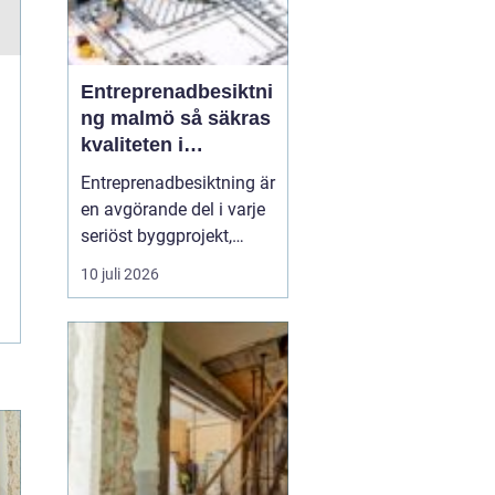
Entreprenadbesiktni
ng malmö så säkras
kvaliteten i
byggprojekt
Entreprenadbesiktning är
en avgörande del i varje
seriöst byggprojekt,
oavsett om det handlar
10 juli 2026
om en mindre
villarenovering eller en
större
bostadsrättsförening
som byggs om. Syftet är
att få en oberoende och
professionell granskning
av entreprenaden ...