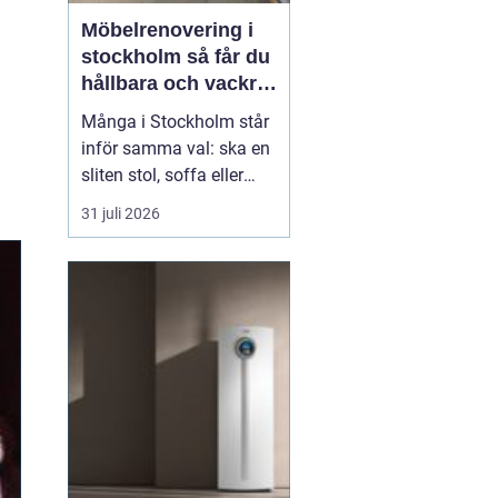
Möbelrenovering i
stockholm så får du
hållbara och vackra
möbler
Många i Stockholm står
inför samma val: ska en
sliten stol, soffa eller
fåtölj slängas, säljas
31 juli 2026
billigt eller renoveras?
Allt fler väljer att satsa
på hantverksmässig
möbelrenovering istället
för nyköp. Resultatet blir
ofta både mer personligt,
mer h...