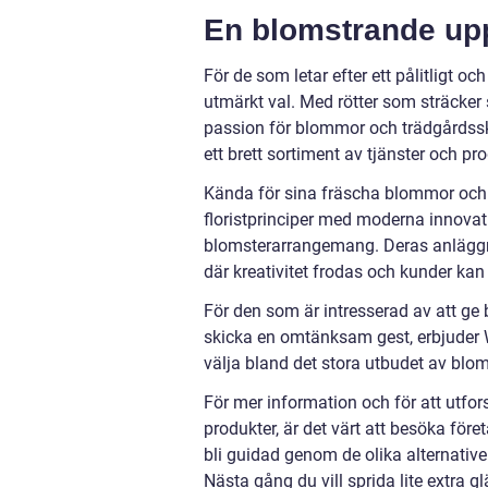
En blomstrande up
För de som letar efter ett pålitligt oc
utmärkt val. Med rötter som sträcker s
passion för blommor och trädgårdsskö
ett brett sortiment av tjänster och pr
Kända för sina fräscha blommor och 
floristprinciper med moderna innovat
blomsterarrangemang. Deras anläggnin
där kreativitet frodas och kunder kan
För den som är intresserad av att ge 
skicka en omtänksam gest, erbjuder W
välja bland det stora utbudet av blo
För mer information och för att utfo
produkter, är det värt att besöka fö
bli guidad genom de olika alternativen 
Nästa gång du vill sprida lite extra g