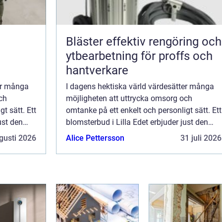
Bläster effektiv rengöring och
ytbearbetning för proffs och
hantverkare
er många
I dagens hektiska värld värdesätter många
ch
möjligheten att uttrycka omsorg och
t sätt. Ett
omtanke på ett enkelt och personligt sätt. Ett
ust den
blomsterbud i Lilla Edet erbjuder just den
lig ges...
möjligheten. Med en mycket personlig ges...
gusti 2026
Alice Pettersson
31 juli 2026