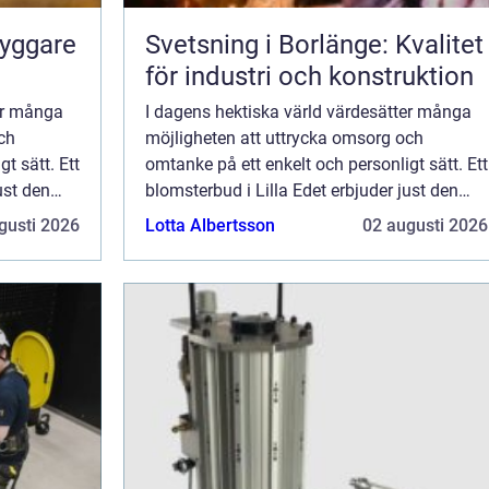
ryggare
Svetsning i Borlänge: Kvalitet
för industri och konstruktion
er många
I dagens hektiska värld värdesätter många
ch
möjligheten att uttrycka omsorg och
t sätt. Ett
omtanke på ett enkelt och personligt sätt. Ett
ust den
blomsterbud i Lilla Edet erbjuder just den
lig ges...
möjligheten. Med en mycket personlig ges...
gusti 2026
Lotta Albertsson
02 augusti 2026