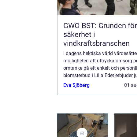
GWO BST: Grunden för
säkerhet i
vindkraftsbranschen
I dagens hektiska värld värdesätt
möjligheten att uttrycka omsorg o
omtanke på ett enkelt och personlig
blomsterbud i Lilla Edet erbjuder j
möjligheten. Med en mycket person
Eva Sjöberg
01 au