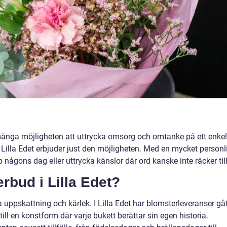
många möjligheten att uttrycka omsorg och omtanke på ett enkel
i Lilla Edet erbjuder just den möjligheten. Med en mycket personl
någons dag eller uttrycka känslor där ord kanske inte räcker till
erbud i Lilla Edet?
sa uppskattning och kärlek. I Lilla Edet har blomsterleveranser gå
till en konstform där varje bukett berättar sin egen historia.