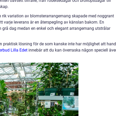
en oavsett tillfälle, från födelsedagar och bröllopsdagar till
skap.
 en rik variation av blomsterarrangemang skapade med noggrant
tt varje leverans är en återspegling av känslan bakom. En
n grå dag medan en enkel och elegant arrangemang utstrålar
n praktisk lösning för de som kanske inte har möjlighet att hand
rbud Lilla Edet
innebär att du kan överraska någon speciell äve