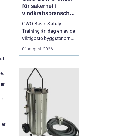
för säkerhet i
vindkraftsbransche
n
GWO Basic Safety
Training är idag en av de
viktigaste byggstenarna
för alla som vill arbeta
01 augusti 2026
professionellt inom
att
vindkraft. Utbildningen
skapar en gemensam
e.
säkerhetsnivå i en
bransch där jobbet ofta
ler
sker långt frå...
ik.
ler