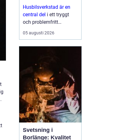
Husbilsverkstad är en
central del
i ett tryggt
och problemfritt
husbilsliv. När en husbil
05 augusti 2026
används som både
fordon och hem ...
t
ig
.
tt
Svetsning i
Borlänge: Kvalitet