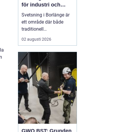
för industri och
konstruktion
Svetsning i Borlänge är
ett område där både
traditionell
verkstadsindustri och
02 augusti 2026
moderna
la
konstruktionsprojekt
n
möts. I takt med att
kraven på hållbara
lösningar och hög
produktionssäkerhet ö...
GWO BST: Grunden