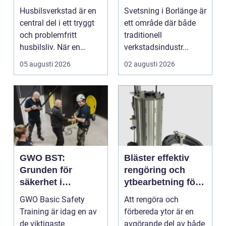
konstruktion
Husbilsverkstad är en
Svetsning i Borlänge är
central del i ett tryggt
ett område där både
och problemfritt
traditionell
husbilsliv. När en
verkstadsindustr...
husbil ...
05 augusti 2026
02 augusti 2026
GWO BST:
Bläster effektiv
Grunden för
rengöring och
säkerhet i
ytbearbetning för
vindkraftsbransch
proffs och
GWO Basic Safety
Att rengöra och
en
hantverkare
Training är idag en av
förbereda ytor är en
de viktigaste
avgörande del av både