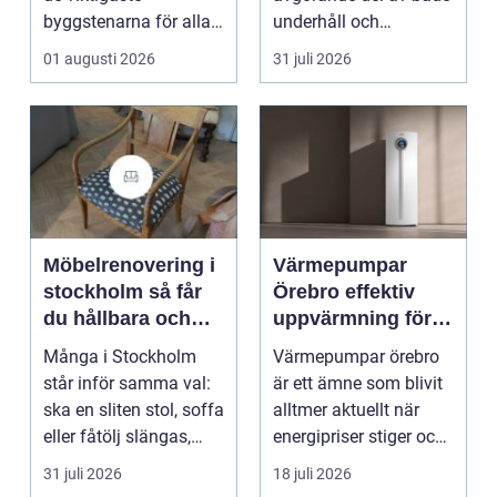
byggstenarna för alla
underhåll och
som vill arbet...
renovering. Färg, rost,
01 augusti 2026
31 juli 2026
smu...
Möbelrenovering i
Värmepumpar
stockholm så får
Örebro effektiv
du hållbara och
uppvärmning för
vackra möbler
hus och
Många i Stockholm
Värmepumpar örebro
fastigheter
står inför samma val:
är ett ämne som blivit
ska en sliten stol, soffa
alltmer aktuellt när
eller fåtölj slängas,
energipriser stiger och
säljas billi...
fler vill sän...
31 juli 2026
18 juli 2026