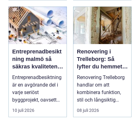
Entreprenadbesikt
Renovering i
ning malmö så
Trelleborg: Så
säkras kvaliteten i
lyfter du hemmet
byggprojekt
på ett smart sätt
Entreprenadbesiktning
Renovering Trelleborg
är en avgörande del i
handlar om att
varje seriöst
kombinera funktion,
byggprojekt, oavsett
stil och långsiktig
om det handlar om en
ekonomi i samma p...
10 juli 2026
08 juli 2026
...