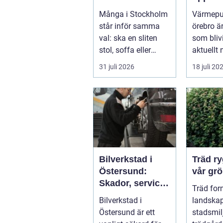
och vackra
hus oc
Många i Stockholm
Värmep
möbler
fastigh
står inför samma
örebro ä
val: ska en sliten
som blivi
stol, soffa eller
aktuellt 
fåtölj slängas,
energipri
31 juli 2026
18 juli 20
säljas billi...
och fler v
Bilverkstad i
Träd ryggraden i
Östersund:
vår grö
Skador, service
Träd for
och smarta val
Bilverkstad i
landskap
för din bil
Östersund är ett
stadsmil