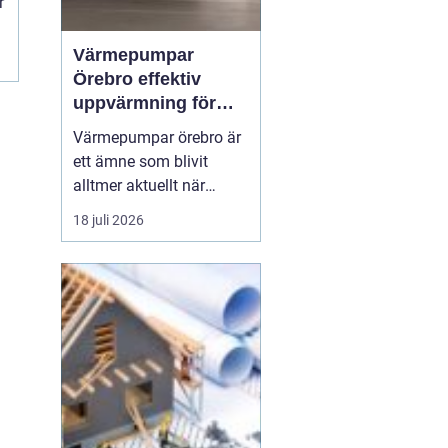
r
Värmepumpar
Örebro effektiv
uppvärmning för
hus och fastigheter
Värmepumpar örebro är
ett ämne som blivit
alltmer aktuellt när
energipriser stiger och
18 juli 2026
fler vill sänka sina
driftskostnader
samtidigt som
klimatpåverkan minskar.
Många villaägare och
fastighetsägare i
regionen tittar på hur de
kan byta från direktver...