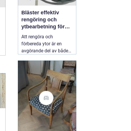
Bläster effektiv
rengöring och
ytbearbetning för
proffs och
Att rengöra och
hantverkare
förbereda ytor är en
avgörande del av både
underhåll och
renovering. Färg, rost,
smuts och gamla
beläggningar gör att
material åldras snabbare
och försämrar
slutresultatet vid
målning eller annan
behandling. Här
31 juli
2026