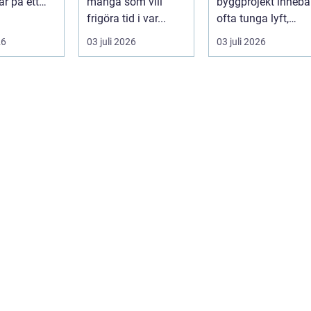
ar på ett
många som vill
byggprojekt innebä
 få andra
frigöra tid i var...
ofta tunga lyft,
arar. De ger
mycket logis...
26
03 juli 2026
03 juli 2026