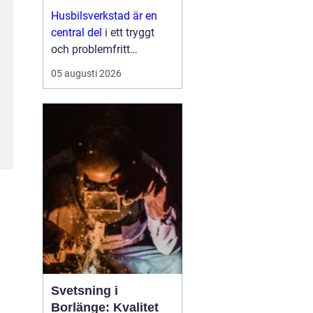
Husbilsverkstad är en
central del
i ett tryggt
och problemfritt
husbilsliv. När en husbil
05 augusti 2026
används som både
fordon och hem ...
Svetsning i
Borlänge: Kvalitet