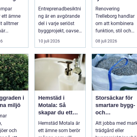
h
kvaliteten i
hemmet på ett
umpar
Entreprenadbesiktni
Renovering
eter
byggprojekt
smart sätt
r ett ämne
ng är en avgörande
Trelleborg handlar
t alltmer
del i varje seriöst
om att kombinera
när
byggprojekt, oavsett
funktion, stil och
ser stiger
om det handlar om
långsiktig ekonomi 
26
10 juli 2026
08 juli 2026
ill sän...
en ...
samma p...
Hemstäd i
Storsäckar för
na miljö
Motala: Så
smartare bygg-
skapar du ett
och
mar
rent hem utan
trädgårdsprojek
,
Hemstäd Motala är
Att jobba med mark
stress
jöer och
ett ämne som berör
trädgård eller