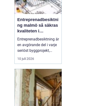
Entreprenadbesiktni
ng malmö så säkras
kvaliteten i
byggprojekt
Entreprenadbesiktning är
en avgörande del i varje
seriöst byggprojekt,
oavsett om det handlar
10 juli 2026
om en mindre
villarenovering eller en
större
bostadsrättsförening
som byggs om. Syftet är
att få en oberoende och
professionell granskning
av entreprenaden ...