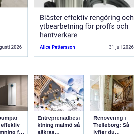
Bläster effektiv rengöring och
ytbearbetning för proffs och
hantverkare
gusti 2026
Alice Pettersson
31 juli 2026
pumpar
Entreprenadbesi
Renovering i
v
ktning malmö så
Trelleborg: Så
mning för
säkras
lyfter du