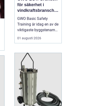
för säkerhet i
vindkraftsbransche
n
GWO Basic Safety
Training är idag en av de
viktigaste byggstenarna
för alla som vill arbeta
01 augusti 2026
professionellt inom
vindkraft. Utbildningen
skapar en gemensam
säkerhetsnivå i en
bransch där jobbet ofta
sker långt frå...