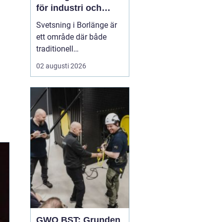
för industri och
konstruktion
Svetsning i Borlänge är
ett område där både
traditionell
verkstadsindustri och
02 augusti 2026
moderna
konstruktionsprojekt
möts. I takt med att
kraven på hållbara
lösningar och hög
produktionssäkerhet ö...
GWO BST: Grunden