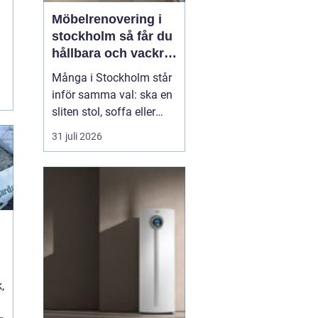
Möbelrenovering i
stockholm så får du
hållbara och vackra
möbler
Många i Stockholm står
i
inför samma val: ska en
sliten stol, soffa eller
fåtölj slängas, säljas
31 juli 2026
billigt eller renoveras?
Allt fler väljer att satsa
på hantverksmässig
möbelrenovering istället
för nyköp. Resultatet blir
ofta både mer personligt,
mer h...
t
,