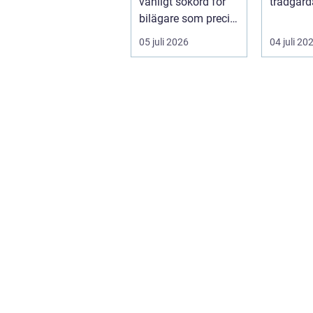
vanligt sökord för
trädgård
bilägare som precis
sätt som
f&ari...
växter kl
05 juli 2026
04 juli 20
sku...