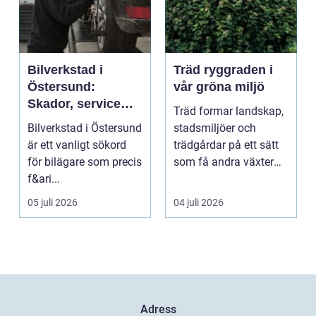
Bilverkstad i
Träd ryggraden i
Östersund:
vår gröna miljö
Skador, service
Träd formar landskap,
och smarta val för
Bilverkstad i Östersund
stadsmiljöer och
din bil
är ett vanligt sökord
trädgårdar på ett sätt
för bilägare som precis
som få andra växter
f&ari...
klarar. De ger sku...
05 juli 2026
04 juli 2026
Adress