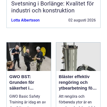
Svetsning i Borlänge: Kvalitet för
industri och konstruktion
Lotta Albertsson
02 augusti 2026
GWO BST:
Bläster effektiv
Grunden för
rengöring och
säkerhet i
ytbearbetning för
vindkraftsbransch
proffs och
GWO Basic Safety
Att rengöra och
en
hantverkare
Training är idag en av
förbereda ytor är en