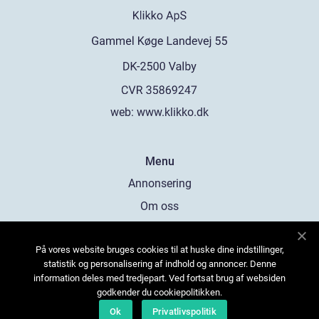
web:
www.klikko.dk
Menu
Annonsering
Om oss
Cookies
På vores website bruges cookies til at huske dine indstillinger,
Kontakta oss
statistik og personalisering af indhold og annoncer. Denne
Sitemap
information deles med tredjepart. Ved fortsat brug af websiden
godkender du cookiepolitikken.
Ok
Privatlivspolitik