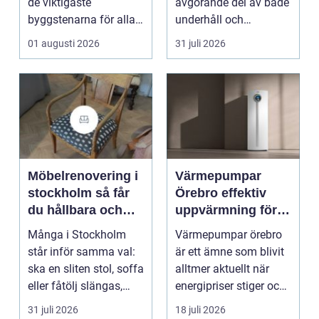
de viktigaste
avgörande del av både
byggstenarna för alla
underhåll och
som vill arbet...
renovering. Färg, rost,
01 augusti 2026
31 juli 2026
smu...
Möbelrenovering i
Värmepumpar
stockholm så får
Örebro effektiv
du hållbara och
uppvärmning för
vackra möbler
hus och
Många i Stockholm
Värmepumpar örebro
fastigheter
står inför samma val:
är ett ämne som blivit
ska en sliten stol, soffa
alltmer aktuellt när
eller fåtölj slängas,
energipriser stiger och
säljas billi...
fler vill sän...
31 juli 2026
18 juli 2026