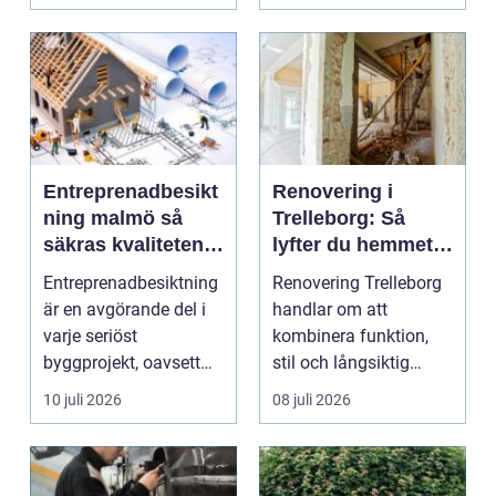
Entreprenadbesikt
Renovering i
ning malmö så
Trelleborg: Så
säkras kvaliteten i
lyfter du hemmet
byggprojekt
på ett smart sätt
Entreprenadbesiktning
Renovering Trelleborg
är en avgörande del i
handlar om att
varje seriöst
kombinera funktion,
byggprojekt, oavsett
stil och långsiktig
om det handlar om en
ekonomi i samma p...
10 juli 2026
08 juli 2026
...