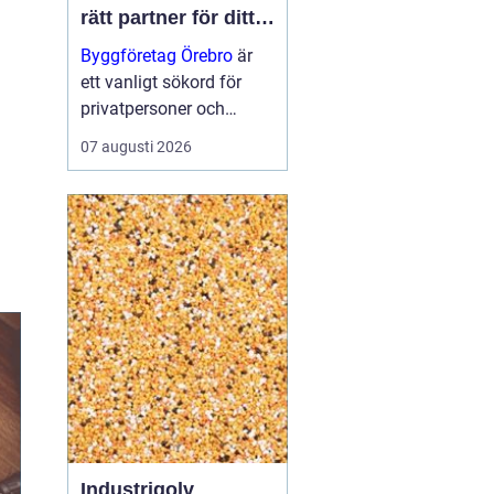
rätt partner för ditt
projekt
Byggföretag Örebro
är
ett vanligt sökord för
privatpersoner och
företag som planerar att
07 augusti 2026
bygga nytt, renovera eller
skapa mer yta runt
huset. Många vill ha en
trygg by...
Industrigolv