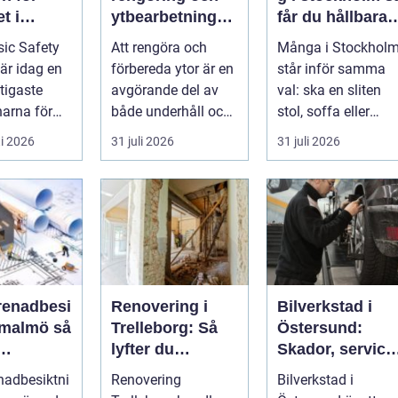
t i
ytbearbetning
får du hållbara
aftsbrans
för proffs och
och vackra
ic Safety
Att rengöra och
Många i Stockhol
hantverkare
möbler
 är idag en
förbereda ytor är en
står inför samma
tigaste
avgörande del av
val: ska en sliten
arna för
både underhåll och
stol, soffa eller
vill arbet...
renovering. Färg,
fåtölj slängas,
i 2026
31 juli 2026
31 juli 2026
rost, smu...
säljas billi...
renadbesi
Renovering i
Bilverkstad i
malmö så
Trelleborg: Så
Östersund:
lyfter du
Skador, service
en i
hemmet på ett
och smarta val
nadbesiktni
Renovering
Bilverkstad i
ojekt
smart sätt
för din bil