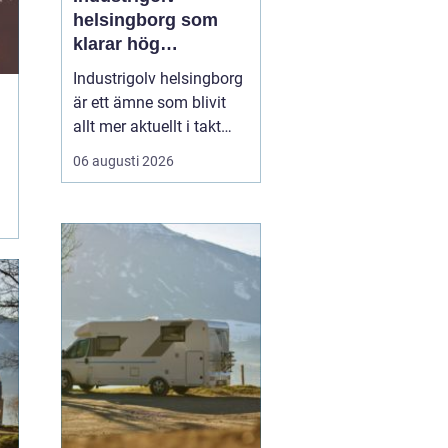
helsingborg som
klarar hög
belastning och tuffa
Industrigolv helsingborg
krav
är ett ämne som blivit
allt mer aktuellt i takt
med att fler
06 augusti 2026
verksamheter söker
hållbara, säkra och
lättskötta golvlösningar.
I moderna
produktionsmiljöer
behöver golvet vara mer
än bara en slityta. Golvet
ska tåla tung trafi...