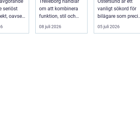
 avgörande
Trelleborg handlar
Östersund är ett
je seriöst
om att kombinera
vanligt sökord för
ekt, oavsett
funktion, stil och
bilägare som preci
handlar om
långsiktig ekonomi i
f&ari...
26
08 juli 2026
05 juli 2026
samma p...