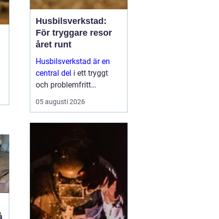
Husbilsverkstad:
För tryggare resor
året runt
Husbilsverkstad är en
central del
i ett tryggt
och problemfritt
husbilsliv. När en husbil
05 augusti 2026
används som både
fordon och hem ...