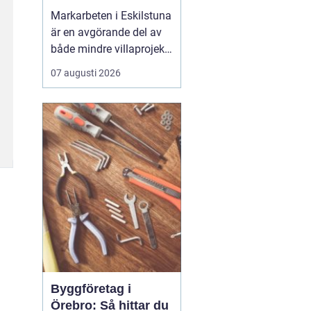
Markarbeten i Eskilstuna
är en avgörande del av
både mindre villaprojekt
och större
07 augusti 2026
byggsatsningar, och rätt
utförda arbeten skapar
en stabil grund för allt
som ska byggas
ovanpå. När marken
förbere...
Byggföretag i
Örebro: Så hittar du