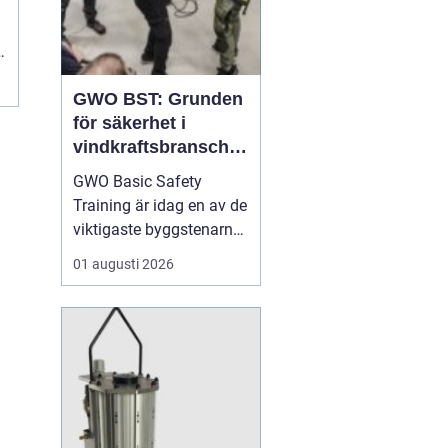
s
GWO BST: Grunden
för säkerhet i
vindkraftsbransche
n
GWO Basic Safety
Training är idag en av de
viktigaste byggstenarna
för alla som vill arbeta
01 augusti 2026
professionellt inom
vindkraft. Utbildningen
skapar en gemensam
säkerhetsnivå i en
bransch där jobbet ofta
sker långt frå...