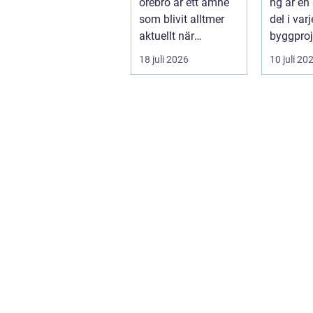
örebro är ett ämne
ng är en
som blivit alltmer
del i var
aktuellt när
byggproj
energipriser stiger
om det 
18 juli 2026
10 juli 20
och fler vill sän...
en ...