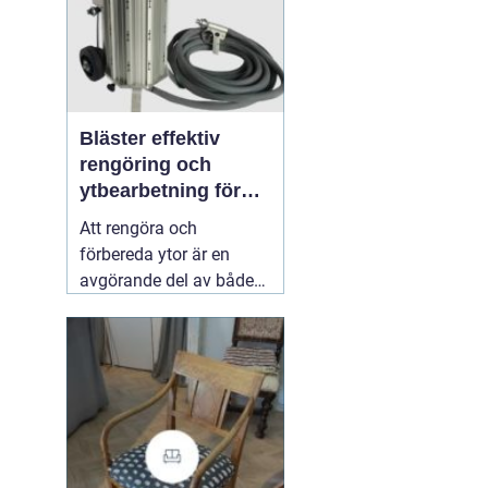
Bläster effektiv
rengöring och
ytbearbetning för
proffs och
Att rengöra och
hantverkare
förbereda ytor är en
avgörande del av både
underhåll och
renovering. Färg, rost,
smuts och gamla
beläggningar gör att
material åldras snabbare
och försämrar
slutresultatet vid