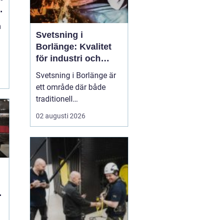
m
Svetsning i
Borlänge: Kvalitet
för industri och
konstruktion
Svetsning i Borlänge är
ett område där både
traditionell
verkstadsindustri och
02 augusti 2026
moderna
konstruktionsprojekt
möts. I takt med att
kraven på hållbara
lösningar och hög
produktionssäkerhet ö...