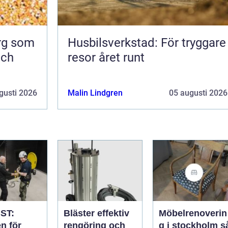
org som
Husbilsverkstad: För tryggare
och
resor året runt
gusti 2026
Malin Lindgren
05 augusti 2026
ST:
Bläster effektiv
Möbelrenoverin
n för
rengöring och
g i stockholm så