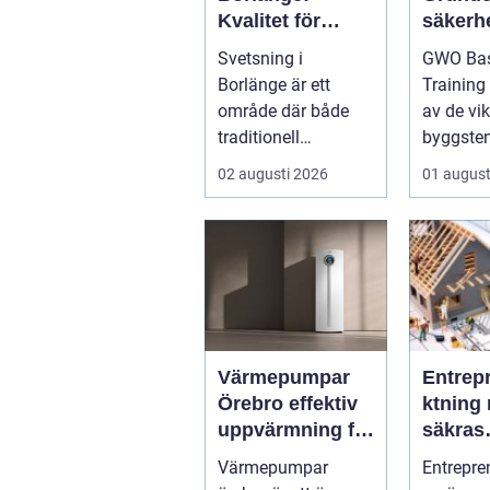
Kvalitet för
säkerhe
industri och
vindkr
Svetsning i
GWO Bas
konstruktion
chen
Borlänge är ett
Training
område där både
av de vik
traditionell
byggsten
verkstadsindustr...
alla som 
02 augusti 2026
01 august
Värmepumpar
Entrep
Örebro effektiv
ktning 
uppvärmning för
säkras
hus och
kvalitet
Värmepumpar
Entrepre
fastigheter
byggpr