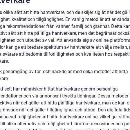
tverkare
s olika sätt att hitta hantverkare, och de skiljer sig åt när det gäll
itlighet, kvalitet och tillgänglighet. En vanlig metod är att använda
iga rekommendationer från vänner, familj och grannar. Detta ka
ktivt sätt att hitta pålitliga hantverkare, men det begränsar också
ligheten och utbudet av val. Att använda sig av online plattform
or kan ge ett bredare spektrum av hantverkare att välja mellan,
 svårare att bedöma tillförlitligheten och kvaliteten hos respekt
kare.
sk genomgång av för- och nackdelar med olika metoder att hitta
kare
skt sett har människor hittat hantverkare genom personliga
ndationer och via annonser i tryckta tidningar. Dessa metoder
ektiva när det gäller att hitta pålitliga hantverkare, men de kan 
ränsade när det gäller tillgänglighet och utbud. Den digitala tid
oducerat möjligheten att hitta hantverkare online, vilket ger störr
 till olika alternativ och möjlighet att jämföra recensioner och pri