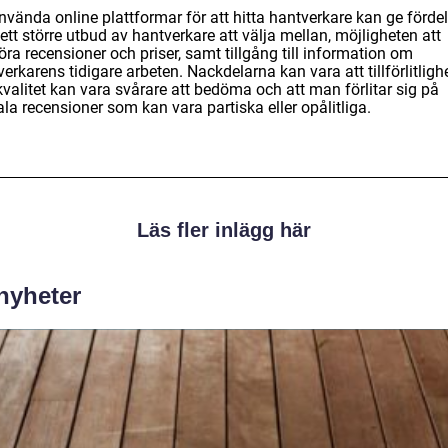
nvända online plattformar för att hitta hantverkare kan ge förde
tt större utbud av hantverkare att välja mellan, möjligheten att
ra recensioner och priser, samt tillgång till information om
erkarens tidigare arbeten. Nackdelarna kan vara att tillförlitligh
valitet kan vara svårare att bedöma och att man förlitar sig på
ala recensioner som kan vara partiska eller opålitliga.
Läs fler inlägg här
 nyheter