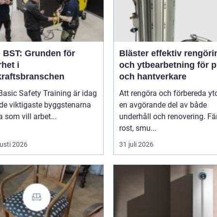
BST: Grunden för
Bläster effektiv rengöring
het i
och ytbearbetning för p
kraftsbranschen
och hantverkare
asic Safety Training är idag
Att rengöra och förbereda yto
de viktigaste byggstenarna
en avgörande del av både
a som vill arbet...
underhåll och renovering. Fä
rost, smu...
usti 2026
31 juli 2026