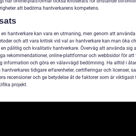
t har online-plattformar också kritiserats för bristande tillförlitl
righeter att bedöma hantverkarens kompetens.
sats
ta en hantverkare kan vara en utmaning, men genom att använda
etoder och att vara kritisk vid val av hantverkare kan man öka 
a en pålitlig och kvalitativ hantverkare. Överväg att använda sig 
iga rekommendationer, online-plattformar och webbsidor för att 
lig information och göra en välavvägd bedömning. Ha alltid i åta
antverkares tidigare erfarenheter, certifieringar och licenser, s
era recensioner och ge betydelse åt de faktorer som är viktigast f
cifika projekt.