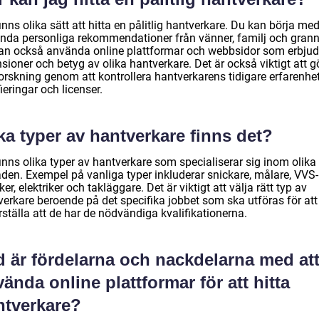
inns olika sätt att hitta en pålitlig hantverkare. Du kan börja med
nda personliga rekommendationer från vänner, familj och grann
an också använda online plattformar och webbsidor som erbjud
sioner och betyg av olika hantverkare. Det är också viktigt att g
orskning genom att kontrollera hantverkarens tidigare erfarenhet
fieringar och licenser.
ka typer av hantverkare finns det?
inns olika typer av hantverkare som specialiserar sig inom olika
den. Exempel på vanliga typer inkluderar snickare, målare, VVS-
ker, elektriker och takläggare. Det är viktigt att välja rätt typ av
verkare beroende på det specifika jobbet som ska utföras för att
ställa att de har de nödvändiga kvalifikationerna.
d är fördelarna och nackdelarna med at
ända online plattformar för att hitta
ntverkare?