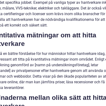
 det specifika jobbet. Exempel på vanliga typer av hantverkare in
, målare, VVS-tekniker, elektriker och takläggare. Det är också vik
ka certifieringar och licenser som krävs inom olika branscher för 
lla att hantverkaren har de nödvändiga kvalifikationerna för att
på ett korrekt och säkert sätt.
titativa mätningar om att hitta
tverkare
få en bättre förståelse för hur människor hittar hantverkare idag,
ressant att titta på kvantitativa mätningar inom området. Enligt
kning genomförd av [namn på undersökningsföretag], letar
tandel] av privatpersoner efter hantverkare genom att använda o
mar och webbsidor. Detta visar på den ökade populariteten av att
kare online, där man kan jämföra priser, läsa recensioner och få
a leverantörer.
lnaderna mellan olika sätt att hitt