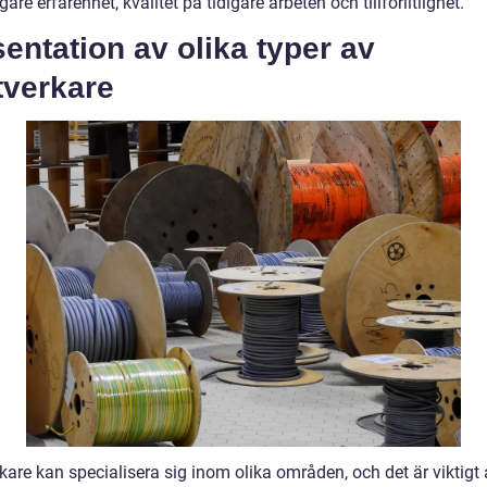
digare erfarenhet, kvalitet på tidigare arbeten och tillförlitlighet.
entation av olika typer av
tverkare
are kan specialisera sig inom olika områden, och det är viktigt a