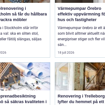
lrenovering i
Värmepumpar Örebro
 får du hållbara
effektiv uppvärmning f
vackra möbler
hus och fastigheter
 i Stockholm står inför
Värmepumpar örebro är ett
val: ska en sliten stol,
som blivit alltmer aktuellt nä
eller fåtölj slängas, säljas
energipriser stiger och fler vil
sän...
 2026
18 juli 2026
eprenadbesiktning
Renovering i Trelleborg
liteten i
lyfter du hemmet på ett