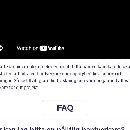
tt kombinera olika metoder för att hitta hantverkare kan du ök
kheten att hitta en hantverkare som uppfyller dina behov och
ingar. Så se till att göra din forskning och vara noga med att väl
are för ditt projekt.
FAQ
 kan jag hitta en pålitlig hantverkare?