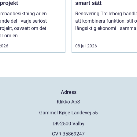
projekt
smart sätt
renadbesiktning är en
Renovering Trelleborg handl
nde del i varje seriöst
att kombinera funktion, stil 
ojekt, oavsett om det
långsiktig ekonomi i samma 
r om en ...
 2026
08 juli 2026
Adress