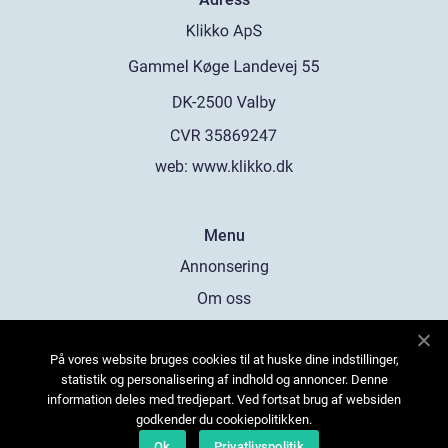
web:
www.klikko.dk
Menu
Annonsering
Om oss
Cookies
På vores website bruges cookies til at huske dine indstillinger,
Kontakta oss
statistik og personalisering af indhold og annoncer. Denne
Sitemap
information deles med tredjepart. Ved fortsat brug af websiden
godkender du cookiepolitikken.
Ok
Privatlivspolitik