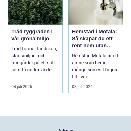
Träd ryggraden i
Hemstäd i Motala:
vår gröna miljö
Så skapar du ett
rent hem utan
Träd formar landskap,
stress
stadsmiljöer och
Hemstäd Motala är ett
trädgårdar på ett sätt
ämne som berör
som få andra växter
många som vill frigöra
klarar. De ger sku...
tid i var...
04 juli 2026
03 juli 2026
Adress