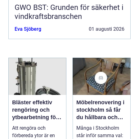
GWO BST: Grunden för säkerhet i
vindkraftsbranschen
Eva Sjöberg
01 augusti 2026
Bläster effektiv
Möbelrenovering i
rengöring och
stockholm så får
ytbearbetning för
du hållbara och
proffs och
vackra möbler
Att rengöra och
Många i Stockholm
hantverkare
förbereda ytor är en
står inför samma val: