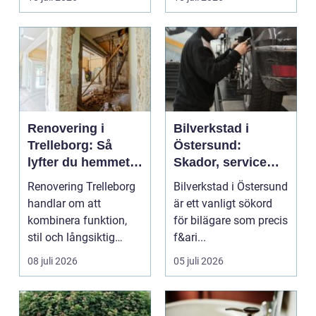
...
Renovering i
Bilverkstad i
Trelleborg: Så
Östersund:
lyfter du hemmet
Skador, service
på ett smart sätt
och smarta val för
Renovering Trelleborg
Bilverkstad i Östersund
din bil
handlar om att
är ett vanligt sökord
kombinera funktion,
för bilägare som precis
stil och långsiktig
f&ari...
ekonomi i samma p...
08 juli 2026
05 juli 2026