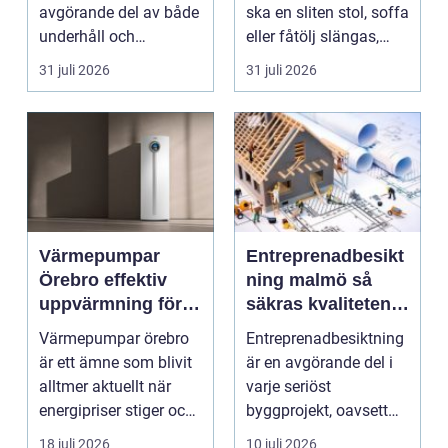
avgörande del av både
ska en sliten stol, soffa
underhåll och
eller fåtölj slängas,
renovering. Färg, rost,
säljas billi...
31 juli 2026
31 juli 2026
smu...
Värmepumpar
Entreprenadbesikt
Örebro effektiv
ning malmö så
uppvärmning för
säkras kvaliteten i
hus och
byggprojekt
Värmepumpar örebro
Entreprenadbesiktning
fastigheter
är ett ämne som blivit
är en avgörande del i
alltmer aktuellt när
varje seriöst
energipriser stiger och
byggprojekt, oavsett
fler vill sän...
om det handlar om en
18 juli 2026
10 juli 2026