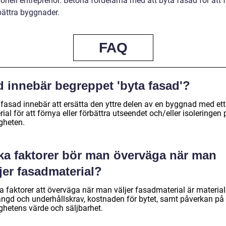
onell entreprenör. Betona fördelarna med att byta fasad för att 
bättra byggnader.
FAQ
d innebär begreppet 'byta fasad'?
 fasad innebär att ersätta den yttre delen av en byggnad med ett
ial för att förnya eller förbättra utseendet och/eller isoleringen 
gheten.
lka faktorer bör man överväga när man
jer fasadmaterial?
a faktorer att överväga när man väljer fasadmaterial är materia
längd och underhållskrav, kostnaden för bytet, samt påverkan på
ighetens värde och säljbarhet.