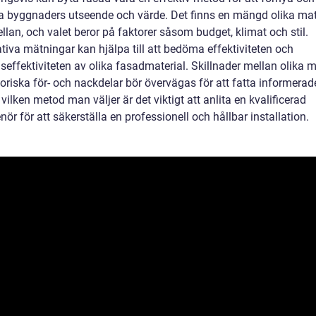
ra byggnaders utseende och värde. Det finns en mängd olika mate
llan, och valet beror på faktorer såsom budget, klimat och stil.
tiva mätningar kan hjälpa till att bedöma effektiviteten och
seffektiviteten av olika fasadmaterial. Skillnader mellan olika 
oriska för- och nackdelar bör övervägas för att fatta informerad
vilken metod man väljer är det viktigt att anlita en kvalificerad
nör för att säkerställa en professionell och hållbar installation.