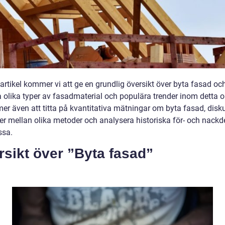
artikel kommer vi att ge en grundlig översikt över byta fasad oc
a olika typer av fasadmaterial och populära trender inom detta 
er även att titta på kvantitativa mätningar om byta fasad, disk
der mellan olika metoder och analysera historiska för- och nackd
ssa.
sikt över ”Byta fasad”