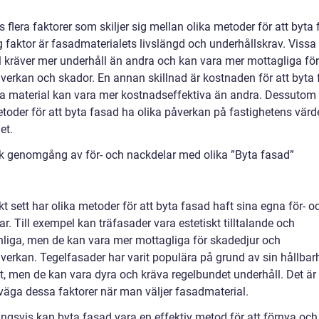
s flera faktorer som skiljer sig mellan olika metoder för att byta
g faktor är fasadmaterialets livslängd och underhållskrav. Vissa
l kräver mer underhåll än andra och kan vara mer mottagliga för
verkan och skador. En annan skillnad är kostnaden för att byta 
sa material kan vara mer kostnadseffektiva än andra. Dessutom
etoder för att byta fasad ha olika påverkan på fastighetens värd
et.
sk genomgång av för- och nackdelar med olika ”Byta fasad”
kt sett har olika metoder för att byta fasad haft sina egna för- o
r. Till exempel kan träfasader vara estetiskt tilltalande och
nliga, men de kan vara mer mottagliga för skadedjur och
verkan. Tegelfasader har varit populära på grund av sin hållbar
et, men de kan vara dyra och kräva regelbundet underhåll. Det är 
rväga dessa faktorer när man väljer fasadmaterial.
ingsvis kan byta fasad vara en effektiv metod för att förnya och