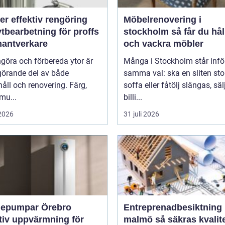
rengöring
Möbelrenovering i
tbearbetning för proffs
stockholm så får du hållbara
hantverkare
och vackra möbler
ngöra och förbereda ytor är
Många i Stockholm står infö
görande del av både
samma val: ska en sliten stol
åll och renovering. Färg,
soffa eller fåtölj slängas, säl
smu...
billi...
 2026
31 juli 2026
epumpar Örebro
Entreprenadbesiktning
tiv uppvärmning för
malmö så säkras kvaliteten i