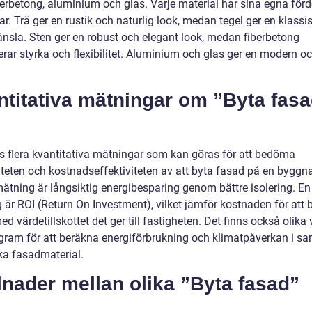
berbetong, aluminium och glas. Varje material har sina egna förd
r. Trä ger en rustik och naturlig look, medan tegel ger en klassi
känsla. Sten ger en robust och elegant look, medan fiberbetong
ar styrka och flexibilitet. Aluminium och glas ger en modern och
ntitativa mätningar om ”Byta fas
ns flera kvantitativa mätningar som kan göras för att bedöma
viteten och kostnadseffektiviteten av att byta fasad på en byggn
mätning är långsiktig energibesparing genom bättre isolering. E
 är ROI (Return On Investment), vilket jämför kostnaden för att 
d värdetillskottet det ger till fastigheten. Det finns också olika 
gram för att beräkna energiförbrukning och klimatpåverkan i 
ka fasadmaterial.
lnader mellan olika ”Byta fasad”