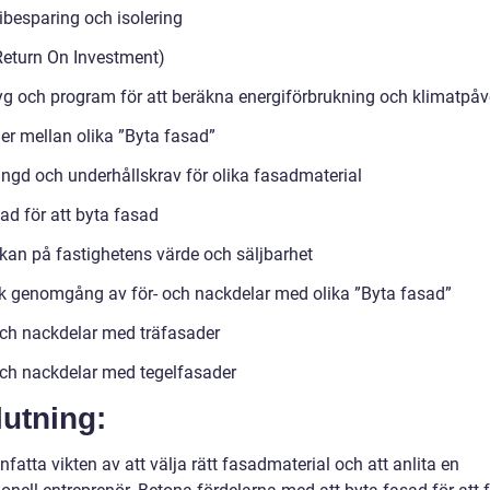
ibesparing och isolering
Return On Investment)
yg och program för att beräkna energiförbrukning och klimatpå
der mellan olika ”Byta fasad”
ängd och underhållskrav för olika fasadmaterial
ad för att byta fasad
kan på fastighetens värde och säljbarhet
sk genomgång av för- och nackdelar med olika ”Byta fasad”
och nackdelar med träfasader
och nackdelar med tegelfasader
utning:
tta vikten av att välja rätt fasadmaterial och att anlita en