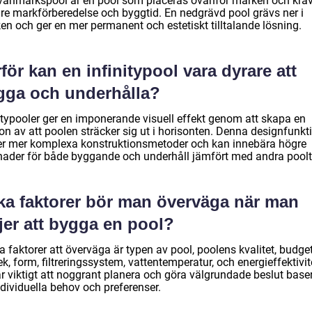
vanmarkspool är en pool som placeras ovanför marken och kräv
re markförberedelse och byggtid. En nedgrävd pool grävs ner i
en och ger en mer permanent och estetiskt tilltalande lösning.
för kan en infinitypool vara dyrare att
gga och underhålla?
nitypooler ger en imponerande visuell effekt genom att skapa en
ion av att poolen sträcker sig ut i horisonten. Denna designfunkt
er mer komplexa konstruktionsmetoder och kan innebära högre
nader för både byggande och underhåll jämfört med andra poolt
lka faktorer bör man överväga när man
jer att bygga en pool?
 faktorer att överväga är typen av pool, poolens kvalitet, budget
ek, form, filtreringssystem, vattentemperatur, och energieffektivit
är viktigt att noggrant planera och göra välgrundade beslut base
dividuella behov och preferenser.