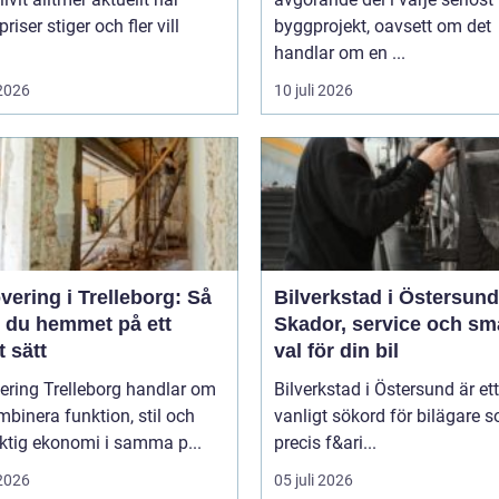
riser stiger och fler vill
byggprojekt, oavsett om det
handlar om en ...
 2026
10 juli 2026
ering i Trelleborg: Så
Bilverkstad i Östersund
r du hemmet på ett
Skador, service och sm
 sätt
val för din bil
ering Trelleborg handlar om
Bilverkstad i Östersund är ett
mbinera funktion, stil och
vanligt sökord för bilägare 
ktig ekonomi i samma p...
precis f&ari...
 2026
05 juli 2026