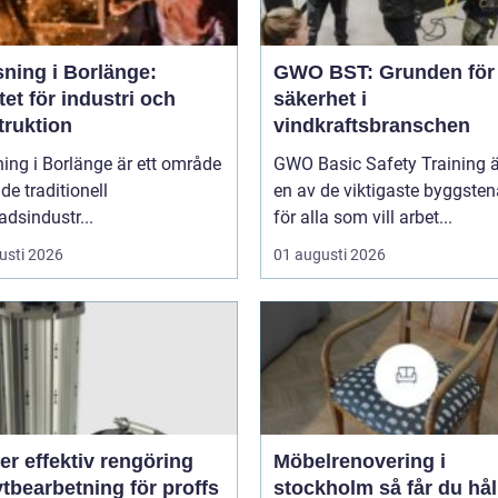
sning i Borlänge:
GWO BST: Grunden för
tet för industri och
säkerhet i
truktion
vindkraftsbranschen
ing i Borlänge är ett område
GWO Basic Safety Training ä
de traditionell
en av de viktigaste byggste
adsindustr...
för alla som vill arbet...
usti 2026
01 augusti 2026
rengöring
Möbelrenovering i
tbearbetning för proffs
stockholm så får du hållbara