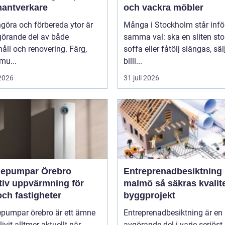
hantverkare
och vackra möbler
ngöra och förbereda ytor är
Många i Stockholm står infö
görande del av både
samma val: ska en sliten stol
åll och renovering. Färg,
soffa eller fåtölj slängas, säl
smu...
billi...
 2026
31 juli 2026
epumpar Örebro
Entreprenadbesiktning
tiv uppvärmning för
malmö så säkras kvaliteten i
ch fastigheter
byggprojekt
pumpar örebro är ett ämne
Entreprenadbesiktning är en
ivit alltmer aktuellt när
avgörande del i varje seriöst