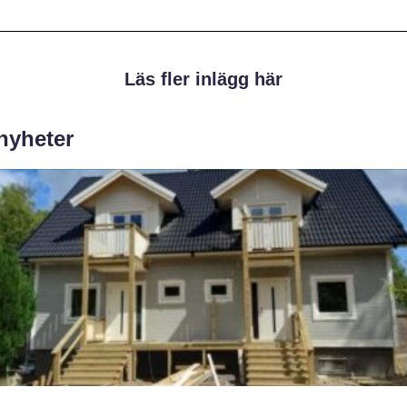
Läs fler inlägg här
 nyheter