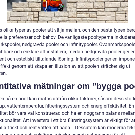
s olika typer av pooler att välja mellan, och den bästa typen ber
uella preferenser och behov. De vanligaste pooltyperna inkludera
kspooler, nedgrävda pooler och infinitypooler. Ovanmarkspoole
abbare och enklare att installera, medan nedgrävda pooler ger e
t och estetiskt tilltalande lösning. Infinitypooler ger en impon
effekt genom att skapa en illusion av att poolen sträcker sig ut i
ten.
ntitativa mätningar om ”bygga po
en på en pool kan mätas utifrån olika faktorer, såsom dess storl
up, vattentemperatur, filtreringssystem och energieffektivitet. En
litet bör vara väl konstruerad och ha en noggrann balans mellan
tionalitet. Att investera i ett bra filtreringssystem är viktigt för at
älla friskt och rent vatten att bada i. Dessutom kan moderna tek
mepumpar och solvärme minska energikostnaderna för att