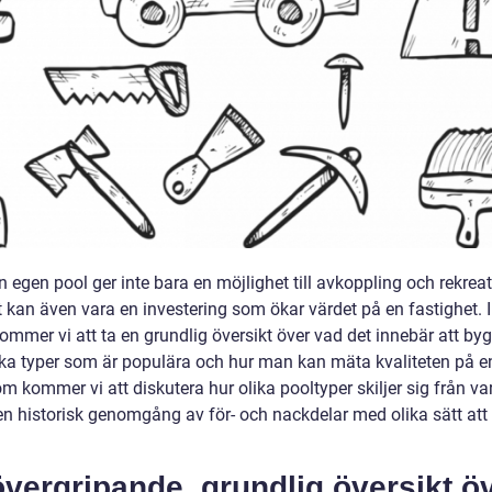
n egen pool ger inte bara en möjlighet till avkoppling och rekreat
t kan även vara en investering som ökar värdet på en fastighet. 
kommer vi att ta en grundlig översikt över vad det innebär att by
ilka typer som är populära och hur man kan mäta kvaliteten på e
m kommer vi att diskutera hur olika pooltyper skiljer sig från v
en historisk genomgång av för- och nackdelar med olika sätt at
.
vergripande, grundlig översikt ö