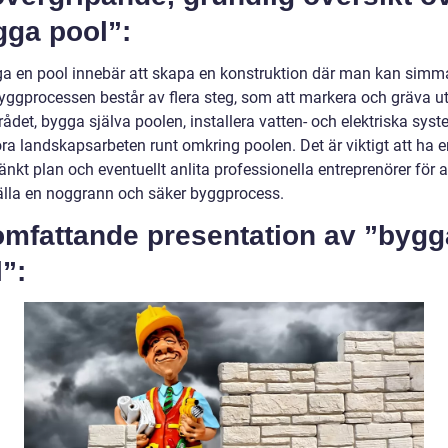
gga pool”:
ga en pool innebär att skapa en konstruktion där man kan simm
yggprocessen består av flera steg, som att markera och gräva u
det, bygga själva poolen, installera vatten- och elektriska syst
ra landskapsarbeten runt omkring poolen. Det är viktigt att ha e
kt plan och eventuellt anlita professionella entreprenörer för a
älla en noggrann och säker byggprocess.
omfattande presentation av ”bygg
”: