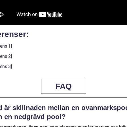
erenser:
ens 1]
ens 2]
ens 3]
FAQ
d är skillnaden mellan en ovanmarkspo
h en nedgrävd pool?