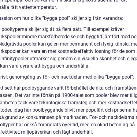
ålla rätt vattentemperatur.
ssion om hur olika ”bygga pool” skiljer sig från varandra:
 pooltyperna skiljer sig åt på flera sätt. Till exempel kräver
kspooler mindre markförberedelse och byggtid jämfört med n
 Nedgrävda pooler kan ge en mer permanent och lyxig känsla, m
kspooler kan vara en mer kostnadseffektiv lösning för de som 
 Infinitypooler utmärker sig genom sin visuella skönhet och eleg
kan vara dyrare att bygga och underhålla.
orisk genomgång av för- och nackdelar med olika ”bygga pool”:
skt sett har poolbyggande varit förbehållet de rika och framståe
ssen. Det var inte förrän på 1900-talet som pooler blev mer till
mänheten tack vare teknologiska framsteg och mer kostnadseffe
oder. Idag har poolbyggande blivit mer populärt och priserna h
 på grund av konkurrensen på marknaden. För- och nackdelarna
ooltyper har också förändrats över tid, med en ökad betoning på
fektivitet, miljöpåverkan och lågt underhåll.