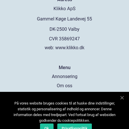
web:
www.klikko.dk
Menu
Annonsering
Om oss
Cookies
På vores website bruges cookies til at huske dine indstillinger,
Kontakta oss
statistik og personalisering af indhold og annoncer. Denne
Sitemap
information deles med tredjepart. Ved fortsat brug af websiden
godkender du cookiepolitikken.
Ok
Privatlivspolitik