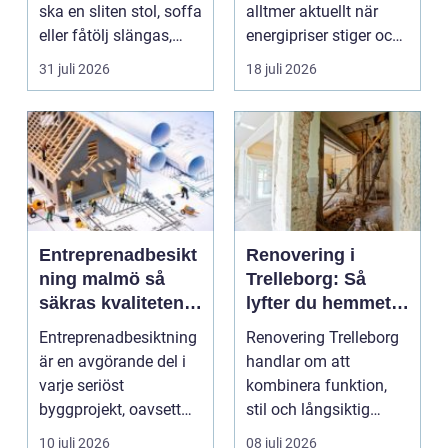
ska en sliten stol, soffa
alltmer aktuellt när
eller fåtölj slängas,
energipriser stiger och
säljas billi...
fler vill sän...
31 juli 2026
18 juli 2026
Entreprenadbesikt
Renovering i
ning malmö så
Trelleborg: Så
säkras kvaliteten i
lyfter du hemmet
byggprojekt
på ett smart sätt
Entreprenadbesiktning
Renovering Trelleborg
är en avgörande del i
handlar om att
varje seriöst
kombinera funktion,
byggprojekt, oavsett
stil och långsiktig
om det handlar om en
ekonomi i samma p...
10 juli 2026
08 juli 2026