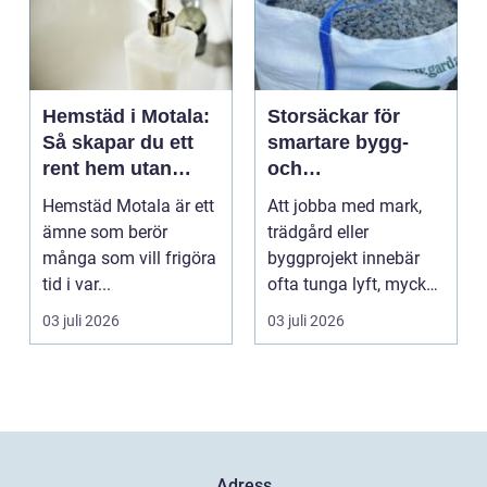
Hemstäd i Motala:
Storsäckar för
Så skapar du ett
smartare bygg-
rent hem utan
och
stress
trädgårdsprojekt
Hemstäd Motala är ett
Att jobba med mark,
ämne som berör
trädgård eller
många som vill frigöra
byggprojekt innebär
tid i var...
ofta tunga lyft, mycket
logis...
03 juli 2026
03 juli 2026
Adress