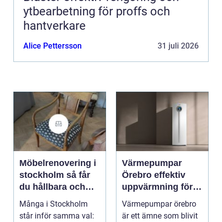
ytbearbetning för proffs och
hantverkare
Alice Pettersson
31 juli 2026
Möbelrenovering i
Värmepumpar
stockholm så får
Örebro effektiv
du hållbara och
uppvärmning för
vackra möbler
hus och
Många i Stockholm
Värmepumpar örebro
fastigheter
står inför samma val:
är ett ämne som blivit