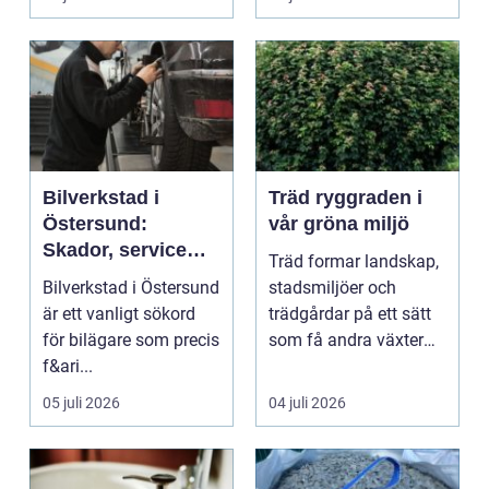
...
Bilverkstad i
Träd ryggraden i
Östersund:
vår gröna miljö
Skador, service
Träd formar landskap,
och smarta val för
Bilverkstad i Östersund
stadsmiljöer och
din bil
är ett vanligt sökord
trädgårdar på ett sätt
för bilägare som precis
som få andra växter
f&ari...
klarar. De ger sku...
05 juli 2026
04 juli 2026