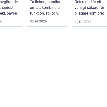
 avgörande
Trelleborg handlar
Östersund är ett
je seriöst
om att kombinera
vanligt sökord för
ekt, oavsett
funktion, stil och
bilägare som preci
handlar om
långsiktig ekonomi i
f&ari...
26
08 juli 2026
05 juli 2026
samma p...