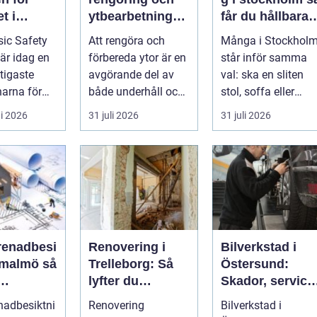
t i
ytbearbetning
får du hållbara
aftsbrans
för proffs och
och vackra
ic Safety
Att rengöra och
Många i Stockhol
hantverkare
möbler
 är idag en
förbereda ytor är en
står inför samma
tigaste
avgörande del av
val: ska en sliten
arna för
både underhåll och
stol, soffa eller
vill arbet...
renovering. Färg,
fåtölj slängas,
i 2026
31 juli 2026
31 juli 2026
rost, smu...
säljas billi...
renadbesi
Renovering i
Bilverkstad i
malmö så
Trelleborg: Så
Östersund:
lyfter du
Skador, service
en i
hemmet på ett
och smarta val
nadbesiktni
Renovering
Bilverkstad i
ojekt
smart sätt
för din bil