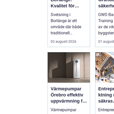
Kvalitet för
säkerhe
industri och
vindkr
Svetsning i
GWO Bas
konstruktion
chen
Borlänge är ett
Training
område där både
av de vik
traditionell
byggsten
verkstadsindustr...
alla som 
02 augusti 2026
01 august
Värmepumpar
Entrep
Örebro effektiv
ktning 
uppvärmning för
säkras
hus och
kvalitet
Värmepumpar
Entrepre
fastigheter
byggpr