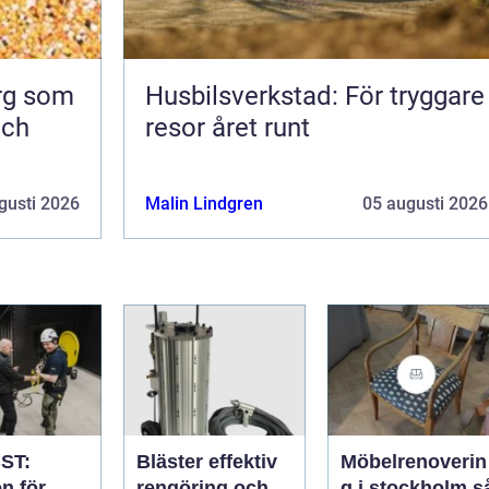
org som
Husbilsverkstad: För tryggare
och
resor året runt
gusti 2026
Malin Lindgren
05 augusti 2026
ST:
Bläster effektiv
Möbelrenoverin
n för
rengöring och
g i stockholm så