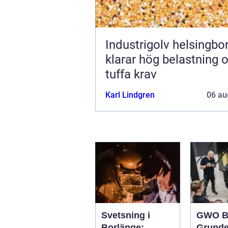
Industrigolv helsingb
klarar hög belastning 
tuffa krav
Karl Lindgren
06 au
Svetsning i
GWO B
Borlänge:
Grunde