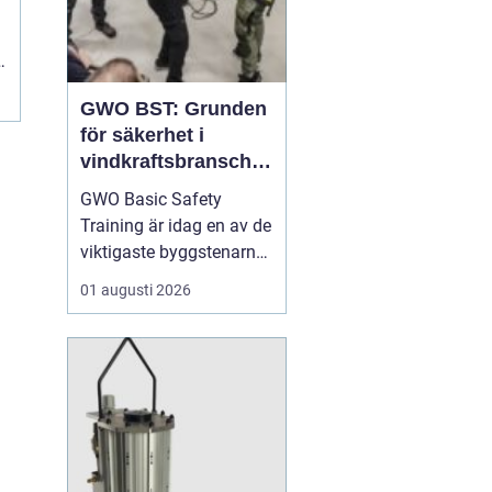
s
GWO BST: Grunden
för säkerhet i
vindkraftsbransche
n
GWO Basic Safety
Training är idag en av de
viktigaste byggstenarna
för alla som vill arbeta
01 augusti 2026
professionellt inom
vindkraft. Utbildningen
skapar en gemensam
säkerhetsnivå i en
bransch där jobbet ofta
sker långt frå...