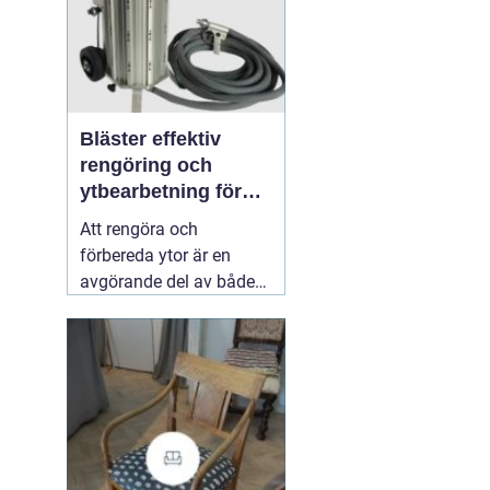
Bläster effektiv
rengöring och
ytbearbetning för
proffs och
Att rengöra och
hantverkare
förbereda ytor är en
avgörande del av både
underhåll och
renovering. Färg, rost,
smuts och gamla
beläggningar gör att
material åldras snabbare
och försämrar
slutresultatet vid