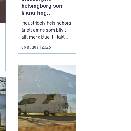
helsingborg som
klarar hög
belastning och tuffa
Industrigolv helsingborg
krav
är ett ämne som blivit
allt mer aktuellt i takt
med att fler
06 augusti 2026
verksamheter söker
hållbara, säkra och
lättskötta golvlösningar.
I moderna
produktionsmiljöer
behöver golvet vara mer
än bara en slityta. Golvet
ska tåla tung trafi...