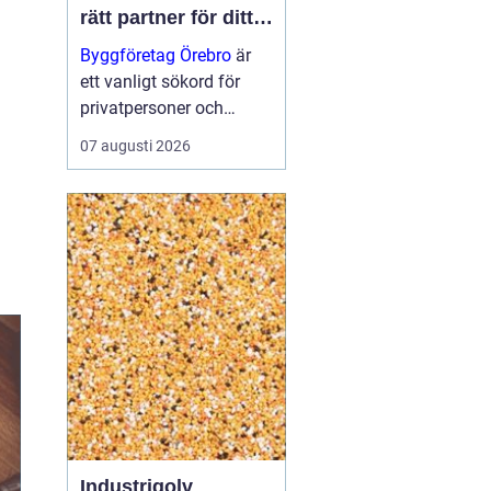
rätt partner för ditt
projekt
Byggföretag Örebro
är
ett vanligt sökord för
privatpersoner och
företag som planerar att
07 augusti 2026
bygga nytt, renovera eller
skapa mer yta runt
huset. Många vill ha en
trygg by...
Industrigolv