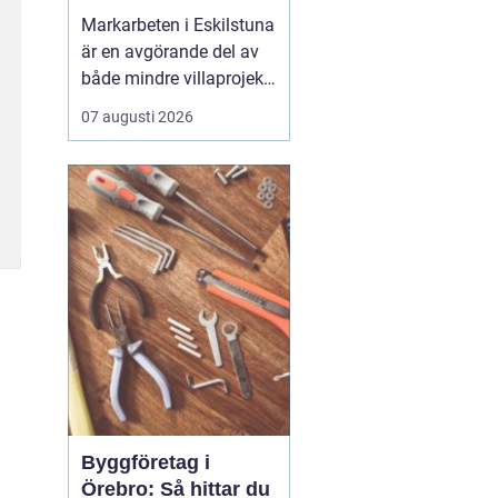
Markarbeten i Eskilstuna
är en avgörande del av
både mindre villaprojekt
och större
07 augusti 2026
byggsatsningar, och rätt
utförda arbeten skapar
en stabil grund för allt
som ska byggas
ovanpå. När marken
förbere...
Byggföretag i
Örebro: Så hittar du