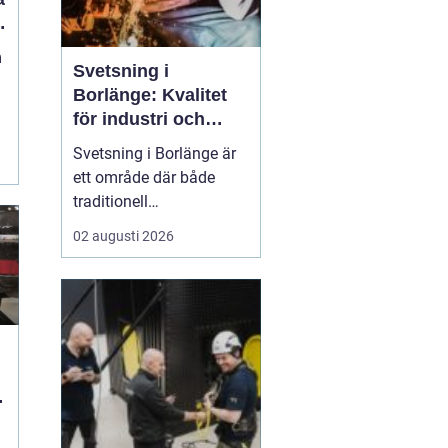
m
Svetsning i
Borlänge: Kvalitet
för industri och
konstruktion
Svetsning i Borlänge är
ett område där både
traditionell
verkstadsindustri och
02 augusti 2026
moderna
konstruktionsprojekt
möts. I takt med att
kraven på hållbara
lösningar och hög
produktionssäkerhet ö...