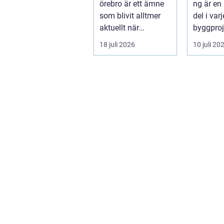
örebro är ett ämne
ng är en
som blivit alltmer
del i var
aktuellt när
byggproj
energipriser stiger
om det 
18 juli 2026
10 juli 20
och fler vill sän...
en ...