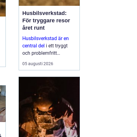
Husbilsverkstad:
För tryggare resor
året runt
Husbilsverkstad är en
central del
i ett tryggt
och problemfritt
husbilsliv. När en husbil
05 augusti 2026
används som både
fordon och hem ...