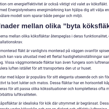
ion om energieffektivitet är också viktigt vid valet av köksfläkt.
med Energistyrelsens energimärkning kan hjälpa dig att välja en
nålare modell som sparar både pengar och miljö.
lnader mellan olika ”byta köksflä
erna mellan olika köksfläktar återspeglas i deras funktionalitet,
allationskrav.
monterad fläkt är vanligtvis monterad på väggen ovanför spisen
och kan vara utrustad med ett flertal hastighetsinställningar sa
ng. Vissa väggmonterade fläktar kan även fungera som luftrenare
ulera luften istället för att transportera den ut ur huset.
ktar med kåpor är populära för sitt eleganta utseende och sin f
ktivt ta bort lukter och matos. Dessa fläktar har en horisontell 
eras för att passa olika kökssituationer och kompletteras ofta me
förbättra luftkvaliteten.
åpsfläktar är idealiska för kök där utrymmet är begränsat. Dessa