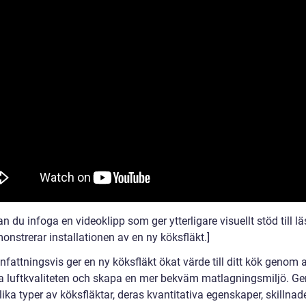
n du infoga en videoklipp som ger ytterligare visuellt stöd till l
nstrerar installationen av en ny köksfläkt.]
attningsvis ger en ny köksfläkt ökat värde till ditt kök genom a
ra luftkvaliteten och skapa en mer bekväm matlagningsmiljö. G
lika typer av köksfläktar, deras kvantitativa egenskaper, skillnad