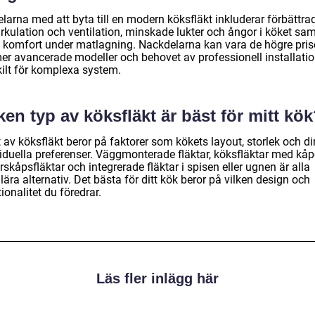
larna med att byta till en modern köksfläkt inkluderar förbättra
irkulation och ventilation, minskade lukter och ångor i köket sa
 komfort under matlagning. Nackdelarna kan vara de högre pris
mer avancerade modeller och behovet av professionell installatio
kilt för komplexa system.
ken typ av köksfläkt är bäst för mitt kö
 av köksfläkt beror på faktorer som kökets layout, storlek och d
viduella preferenser. Väggmonterade fläktar, köksfläktar med kåp
skåpsfläktar och integrerade fläktar i spisen eller ugnen är alla
ära alternativ. Det bästa för ditt kök beror på vilken design och
ionalitet du föredrar.
Läs fler inlägg här