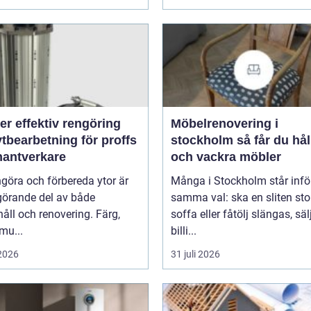
rengöring
Möbelrenovering i
tbearbetning för proffs
stockholm så får du hållbara
hantverkare
och vackra möbler
ngöra och förbereda ytor är
Många i Stockholm står infö
görande del av både
samma val: ska en sliten stol
åll och renovering. Färg,
soffa eller fåtölj slängas, säl
smu...
billi...
 2026
31 juli 2026