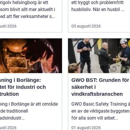
rigolv helsingborg är ett
ett tryggt och problemfritt
om blivit allt mer aktuellt i
husbilsliv. När en husbil ...
ed att fler verksamheter s...
usti 2026
05 augusti 2026
sning i Borlänge:
GWO BST: Grunden för
tet för industri och
säkerhet i
truktion
vindkraftsbranschen
ing i Borlänge är ett område
GWO Basic Safety Training ä
de traditionell
en av de viktigaste byggste
adsindustr...
för alla som vill arbet...
usti 2026
01 augusti 2026