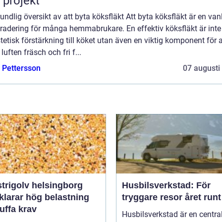
t projekt
undlig översikt av att byta köksfläkt Att byta köksfläkt är en van
radering för många hemmabrukare. En effektiv köksfläkt är inte
tetisk förstärkning till köket utan även en viktig komponent för a
 luften fräsch och fri f...
e Pettersson
07 augusti
trigolv helsingborg
Husbilsverkstad: För
klarar hög belastning
tryggare resor året runt
uffa krav
Husbilsverkstad är en central