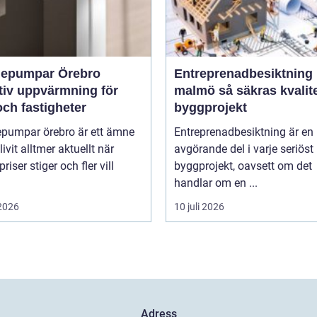
epumpar Örebro
Entreprenadbesiktning
tiv uppvärmning för
malmö så säkras kvaliteten i
ch fastigheter
byggprojekt
pumpar örebro är ett ämne
Entreprenadbesiktning är en
ivit alltmer aktuellt när
avgörande del i varje seriöst
riser stiger och fler vill
byggprojekt, oavsett om det
handlar om en ...
 2026
10 juli 2026
Adress