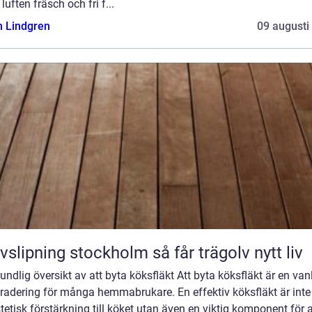
 luften fräsch och fri f...
n Lindgren
09 augusti
Golvslipning stockholm så får trägolv nytt liv
undlig översikt av att byta köksfläkt Att byta köksfläkt är en van
radering för många hemmabrukare. En effektiv köksfläkt är inte
tetisk förstärkning till köket utan även en viktig komponent för a