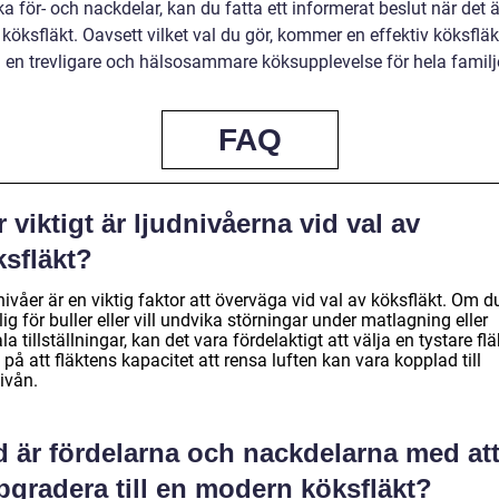
ka för- och nackdelar, kan du fatta ett informerat beslut när det 
 köksfläkt. Oavsett vilket val du gör, kommer en effektiv köksfläk
ll en trevligare och hälsosammare köksupplevelse för hela familj
FAQ
 viktigt är ljudnivåerna vid val av
ksfläkt?
ivåer är en viktig faktor att överväga vid val av köksfläkt. Om d
ig för buller eller vill undvika störningar under matlagning eller
la tillställningar, kan det vara fördelaktigt att välja en tystare flä
på att fläktens kapacitet att rensa luften kan vara kopplad till
ivån.
d är fördelarna och nackdelarna med at
pgradera till en modern köksfläkt?