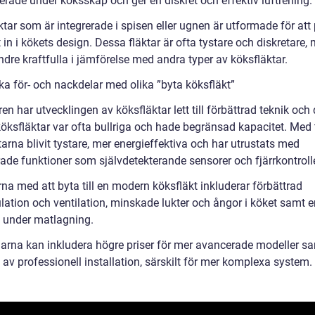
erade under köksskåp och ger en diskret och effektiv luftrening.
tar som är integrerade i spisen eller ugnen är utformade för att
in i kökets design. Dessa fläktar är ofta tystare och diskretare,
dre kraftfulla i jämförelse med andra typer av köksfläktar.
ka för- och nackdelar med olika ”byta köksfläkt”
en har utvecklingen av köksfläktar lett till förbättrad teknik och
köksfläktar var ofta bullriga och hade begränsad kapacitet. Med 
tarna blivit tystare, mer energieffektiva och har utrustats med
ade funktioner som självdetekterande sensorer och fjärrkontrolle
na med att byta till en modern köksfläkt inkluderar förbättrad
ulation och ventilation, minskade lukter och ångor i köket samt 
 under matlagning.
arna kan inkludera högre priser för mer avancerade modeller s
av professionell installation, särskilt för mer komplexa system.