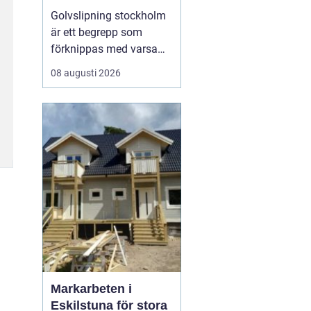
Golvslipning stockholm
är ett begrepp som
förknippas med varsamt
hantverk, hållbara
08 augusti 2026
lösningar och en stark
tradition av trädesign.
Många lägenheter och
hus i huvudstaden har
gamla trägolv som döljer
en potential under repor,
missfärgningar och
gamla ...
Markarbeten i
Eskilstuna för stora