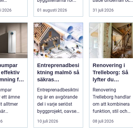
ell
byggstenarna för
både underhåll och
industr...
alla som vill arbet...
renovering. Färg,
i 2026
01 augusti 2026
31 juli 2026
rost, smu...
pumpar
Entreprenadbesi
Renovering i
v
ktning malmö så
Trelleborg: Så
mning för
säkras
lyfter du
h
kvaliteten i
hemmet på ett
umpar
Entreprenadbesiktni
Renovering
eter
byggprojekt
smart sätt
r ett ämne
ng är en avgörande
Trelleborg handlar
t alltmer
del i varje seriöst
om att kombinera
när
byggprojekt, oavsett
funktion, stil och
ser stiger
om det handlar om
långsiktig ekonomi 
26
10 juli 2026
08 juli 2026
ill sän...
en ...
samma p...