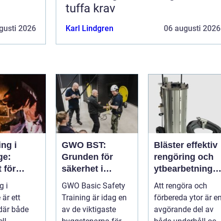
tuffa krav
gusti 2026
Karl Lindgren
06 augusti 2026
ng i
GWO BST:
Bläster effektiv
ge:
Grunden för
rengöring och
t för
säkerhet i
ytbearbetning
i och
vindkraftsbrans
för proffs och
g i
GWO Basic Safety
Att rengöra och
uktion
chen
hantverkare
är ett
Training är idag en
förbereda ytor är e
där både
av de viktigaste
avgörande del av