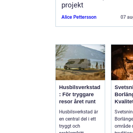
projekt
Alice Pettersson
07 au
Husbilsverkstad
Svetsni
: För tryggare
Borlän
resor året runt
Kvalite
industr
Husbilsverkstad är
Svetsnin
konstr
en central del i ett
Borlänge 
tryggt och
område 