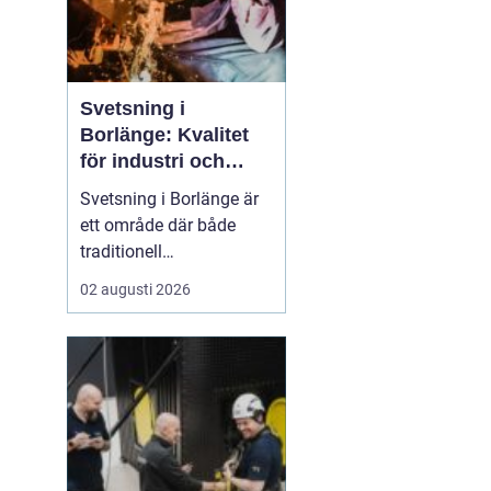
Svetsning i
Borlänge: Kvalitet
för industri och
konstruktion
Svetsning i Borlänge är
ett område där både
traditionell
verkstadsindustri och
02 augusti 2026
moderna
konstruktionsprojekt
möts. I takt med att
kraven på hållbara
lösningar och hög
produktionssäkerhet ö...