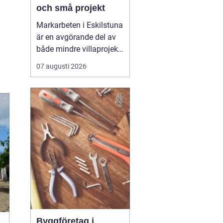
och små projekt
Markarbeten i Eskilstuna
är en avgörande del av
både mindre villaprojekt
och större
07 augusti 2026
byggsatsningar, och rätt
utförda arbeten skapar
en stabil grund för allt
som ska byggas
ovanpå. När marken
förbere...
Byggföretag i