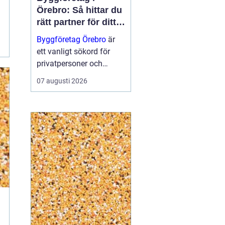
Örebro: Så hittar du
rätt partner för ditt
projekt
Byggföretag Örebro
är
ett vanligt sökord för
privatpersoner och
företag som planerar att
07 augusti 2026
bygga nytt, renovera eller
skapa mer yta runt
huset. Många vill ha en
trygg by...