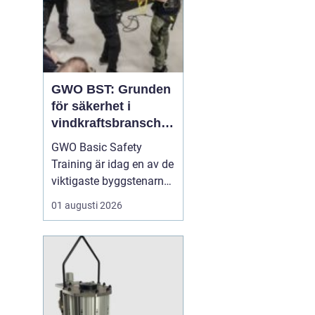
GWO BST: Grunden
för säkerhet i
vindkraftsbransche
n
GWO Basic Safety
Training är idag en av de
viktigaste byggstenarna
för alla som vill arbeta
01 augusti 2026
professionellt inom
vindkraft. Utbildningen
skapar en gemensam
säkerhetsnivå i en
bransch där jobbet ofta
sker långt frå...