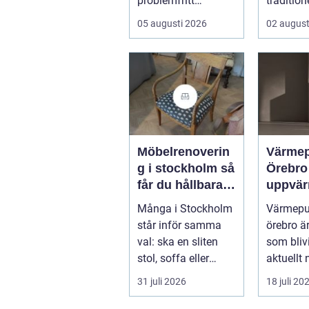
problemfritt
tradition
husbilsliv. När en
verkstads
05 augusti 2026
02 august
husbil ...
Möbelrenoverin
Värme
g i stockholm så
Örebro effekti
får du hållbara
uppvär
och vackra
hus oc
Många i Stockholm
Värmep
möbler
fastigh
står inför samma
örebro ä
val: ska en sliten
som blivi
stol, soffa eller
aktuellt 
fåtölj slängas,
energipri
31 juli 2026
18 juli 20
säljas billi...
och fler v