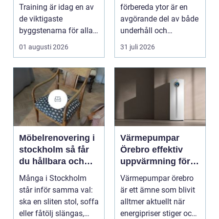
en
hantverkare
Training är idag en av
förbereda ytor är en
de viktigaste
avgörande del av både
byggstenarna för alla
underhåll och
som vill arbet...
renovering. Färg, rost,
01 augusti 2026
31 juli 2026
smu...
Möbelrenovering i
Värmepumpar
stockholm så får
Örebro effektiv
du hållbara och
uppvärmning för
vackra möbler
hus och
Många i Stockholm
Värmepumpar örebro
fastigheter
står inför samma val:
är ett ämne som blivit
ska en sliten stol, soffa
alltmer aktuellt när
eller fåtölj slängas,
energipriser stiger och