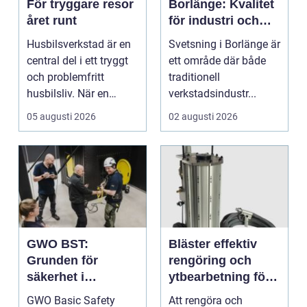
För tryggare resor
Borlänge: Kvalitet
året runt
för industri och
konstruktion
Husbilsverkstad är en
Svetsning i Borlänge är
central del i ett tryggt
ett område där både
och problemfritt
traditionell
husbilsliv. När en
verkstadsindustr...
husbil ...
05 augusti 2026
02 augusti 2026
GWO BST:
Bläster effektiv
Grunden för
rengöring och
säkerhet i
ytbearbetning för
vindkraftsbransch
proffs och
GWO Basic Safety
Att rengöra och