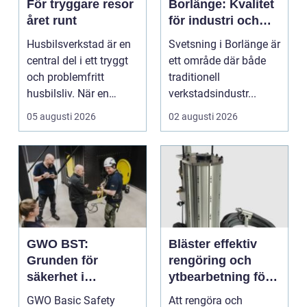
För tryggare resor
Borlänge: Kvalitet
året runt
för industri och
konstruktion
Husbilsverkstad är en
Svetsning i Borlänge är
central del i ett tryggt
ett område där både
och problemfritt
traditionell
husbilsliv. När en
verkstadsindustr...
husbil ...
05 augusti 2026
02 augusti 2026
GWO BST:
Bläster effektiv
Grunden för
rengöring och
säkerhet i
ytbearbetning för
vindkraftsbransch
proffs och
GWO Basic Safety
Att rengöra och