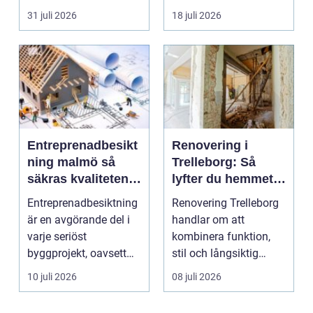
säljas billi...
fler vill sän...
31 juli 2026
18 juli 2026
Entreprenadbesikt
Renovering i
ning malmö så
Trelleborg: Så
säkras kvaliteten i
lyfter du hemmet
byggprojekt
på ett smart sätt
Entreprenadbesiktning
Renovering Trelleborg
är en avgörande del i
handlar om att
varje seriöst
kombinera funktion,
byggprojekt, oavsett
stil och långsiktig
om det handlar om en
ekonomi i samma p...
10 juli 2026
08 juli 2026
...