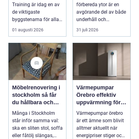
en
hantverkare
Training är idag en av
förbereda ytor är en
de viktigaste
avgörande del av både
byggstenarna för alla
underhåll och
som vill arbet...
renovering. Färg, rost,
01 augusti 2026
31 juli 2026
smu...
Möbelrenovering i
Värmepumpar
stockholm så får
Örebro effektiv
du hållbara och
uppvärmning för
vackra möbler
hus och
Många i Stockholm
Värmepumpar örebro
fastigheter
står inför samma val:
är ett ämne som blivit
ska en sliten stol, soffa
alltmer aktuellt när
eller fåtölj slängas,
energipriser stiger och