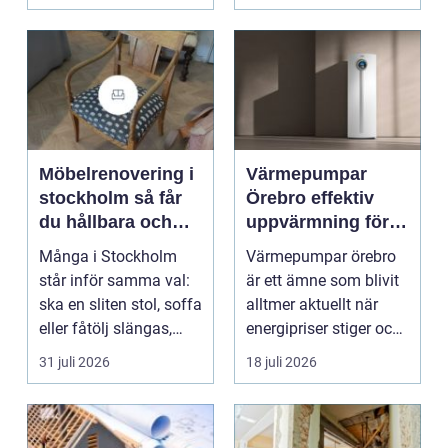
smu...
Möbelrenovering i
Värmepumpar
stockholm så får
Örebro effektiv
du hållbara och
uppvärmning för
vackra möbler
hus och
Många i Stockholm
Värmepumpar örebro
fastigheter
står inför samma val:
är ett ämne som blivit
ska en sliten stol, soffa
alltmer aktuellt när
eller fåtölj slängas,
energipriser stiger och
säljas billi...
fler vill sän...
31 juli 2026
18 juli 2026