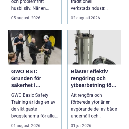
och problemfritt
traditionell
husbilsliv. När en
verkstadsindustr...
husbil ...
05 augusti 2026
02 augusti 2026
GWO BST:
Bläster effektiv
Grunden för
rengöring och
säkerhet i
ytbearbetning för
vindkraftsbransch
proffs och
GWO Basic Safety
Att rengöra och
en
hantverkare
Training är idag en av
förbereda ytor är en
de viktigaste
avgörande del av både
byggstenarna för alla
underhåll och
som vill arbet...
renovering. Färg, rost,
01 augusti 2026
31 juli 2026