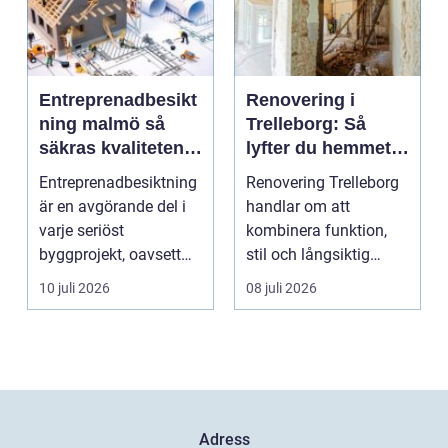
Entreprenadbesikt
Renovering i
ning malmö så
Trelleborg: Så
säkras kvaliteten i
lyfter du hemmet
byggprojekt
på ett smart sätt
Entreprenadbesiktning
Renovering Trelleborg
är en avgörande del i
handlar om att
varje seriöst
kombinera funktion,
byggprojekt, oavsett
stil och långsiktig
om det handlar om en
ekonomi i samma p...
10 juli 2026
08 juli 2026
...
Adress