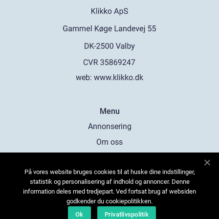
web:
www.klikko.dk
Menu
Annonsering
Om oss
Cookies
På vores website bruges cookies til at huske dine indstillinger,
Kontakta oss
statistik og personalisering af indhold og annoncer. Denne
Sitemap
information deles med tredjepart. Ved fortsat brug af websiden
godkender du cookiepolitikken.
Ok
Privatlivspolitik